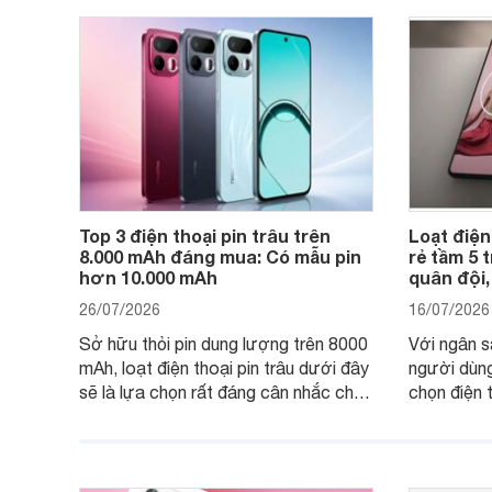
của người dùng phổ thông.
Top 3 điện thoại pin trâu trên
Loạt điện
8.000 mAh đáng mua: Có mẫu pin
rẻ tầm 5 
hơn 10.000 mAh
quân đội,
26/07/2026
16/07/2026
Sở hữu thỏi pin dung lượng trên 8000
Với ngân s
mAh, loạt điện thoại pin trâu dưới đây
người dùng
sẽ là lựa chọn rất đáng cân nhắc cho
chọn điện 
người dùng Việt.
với các nh
giải trí, c
ngày.