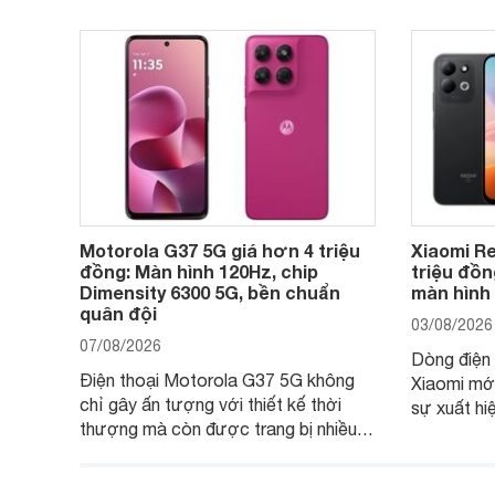
Motorola G37 5G giá hơn 4 triệu
Xiaomi Re
đồng: Màn hình 120Hz, chip
triệu đồn
Dimensity 6300 5G, bền chuẩn
màn hình
quân đội
03/08/2026
07/08/2026
Dòng điện 
Điện thoại Motorola G37 5G không
Xiaomi mớ
chỉ gây ấn tượng với thiết kế thời
sự xuất hi
thượng mà còn được trang bị nhiều
máy đang 
tính năng và công nghệ hiện đại, đáp
của nhiều 
ứng tốt nhu cầu sử dụng hằng ngày