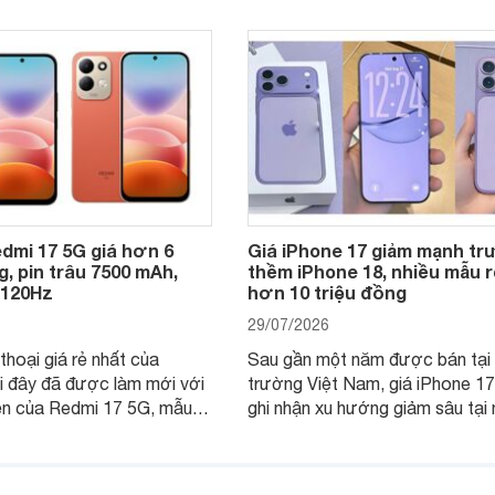
dmi 17 5G giá hơn 6
Giá iPhone 17 giảm mạnh t
g, pin trâu 7500 mAh,
thềm iPhone 18, nhiều mẫu r
 120Hz
hơn 10 triệu đồng
29/07/2026
thoại giá rẻ nhất của
Sau gần một năm được bán tại 
i đây đã được làm mới với
trường Việt Nam, giá iPhone 1
ện của Redmi 17 5G, mẫu
ghi nhận xu hướng giảm sâu tại 
nhận được sự quan tâm
cửa hàng phân phối chính hãng.
khách hàng.
nhiên, mức độ giảm giữa các d
máy có sự khác biệt lớn.