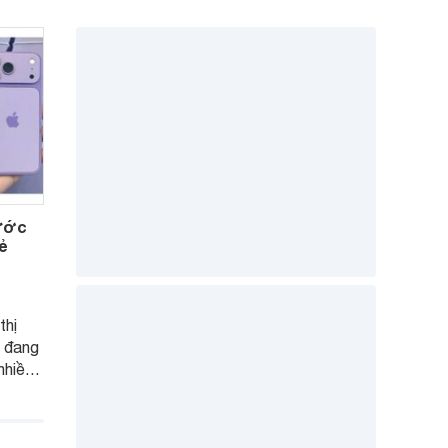
rước
ẻ
thị
7 đang
nhiều
 Tuy
òng