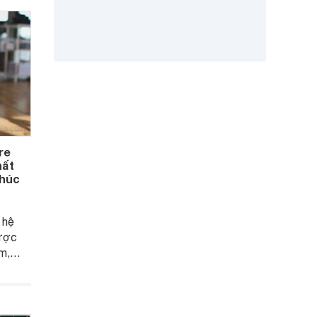
re
hất
khúc
 hệ
ược
m,
 phân
ang
ơng
n