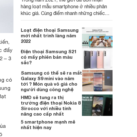
hàng loạt mẫu smartphone ở nhiều phân
khúc giá. Cùng điểm nhanh những chiếc
điện thoại Samsung ra mắt năm 2021 ở
phân khúc cao cấp ngay sau đây nhé.
Loạt điện thoại Samsung
mới nhất trình làng năm
2022
iến,
c đẩy
Điện thoại Samsung S21
có mấy phiên bản màu
2 – 3
sắc?
Samsung có thể sẽ ra mắt
Galaxy S9 mini vào năm
ng có
tới ? Món quà vô giá cho
sung
người dùng công nghệ
đạt
HMD sẽ tung ra thị
trường điện thoại Nokia 8
Sirocco với nhiều tính
năng cao cấp nhất
5 smartphone mạnh mẽ
của
nhất hiện nay
ó