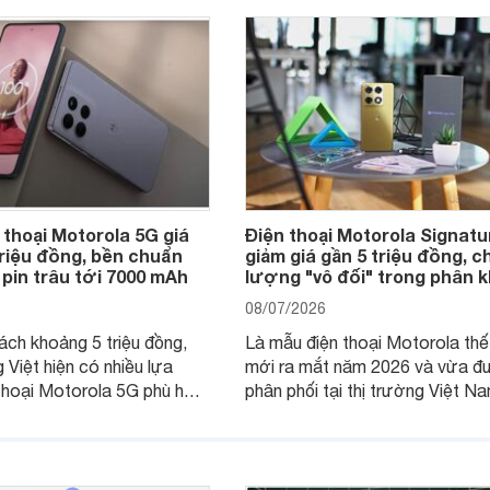
 thoại Motorola 5G giá
Điện thoại Motorola Signatu
triệu đồng, bền chuẩn
giảm giá gần 5 triệu đồng, c
 pin trâu tới 7000 mAh
lượng "vô đối" trong phân 
08/07/2026
ách khoảng 5 triệu đồng,
Là mẫu điện thoại Motorola thế
 Việt hiện có nhiều lựa
mới ra mắt năm 2026 và vừa đ
thoại Motorola 5G phù hợp
phân phối tại thị trường Việt Na
u cầu sử dụng phổ biến, từ
Motorola Signature hướng đến
hụp ảnh đến làm việc hằng
khúc cao cấp. Hiện sản phẩm đ
được nhiều đại lý áp dụng chư
trình giảm giá hấp dẫn, mang đế