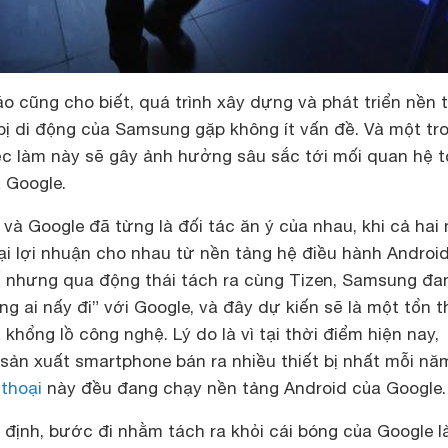
o cũng cho biết, quá trình xây dựng và phát triển nền 
 bị di động của Samsung gặp không ít vấn đề. Và một tr
ệc làm này sẽ gây ảnh hưởng sâu sắc tới mối quan hệ t
 Google.
à Google đã từng là đối tác ăn ý của nhau, khi cả hai
ại lợi nhuận cho nhau từ nền tảng hệ điều hành Android
ế nhưng qua động thái tách ra cùng Tizen, Samsung đa
 ai nấy đi” với Google, và đây dự kiến sẽ là một tổn t
khổng lồ công nghệ. Lý do là vì tại thời điểm hiện nay,
sản xuất smartphone bán ra nhiều thiết bị nhất mỗi nă
 thoại
này đều đang chạy nền tảng Android của Google.
 định, bước đi nhằm tách ra khỏi cái bóng của Google l