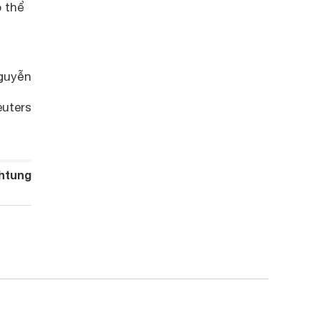
 thể
guyễn
uters
htung