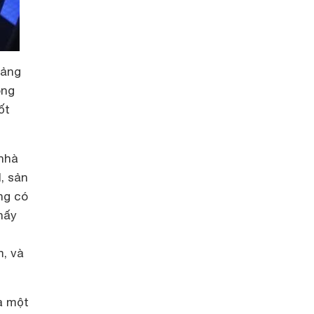
tảng
ong
ốt
 nhà
, sản
ng có
hấy
m, và
à một