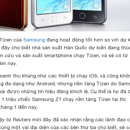
 Tizen của
Samsung
đang hoạt động tốt hơn so với dự k
 đây cho biết nhà sản xuất Hàn Quốc dự kiến đang thú
n cứu và sản xuất smartphone chạy Tizen, và sẽ có từ 
năm nay.
anh thu khủng như các thiết bị chạy iOS, và cũng khô
g đa dạng như Android, nhưng nền tảng Tizen do Sam
hái được những tín hiệu đáng khích lệ. Cụ thể là họ đã 
1 triệu chiếc Samsung Z1 chạy nền tảng Tizen tại thị
tháng 1 đến nay.
cậy từ Reuters mới đây đã xác nhận rằng các lãnh đạo 
ùng một vài đại diện của các bên thứ ba cho biết, sẽ c