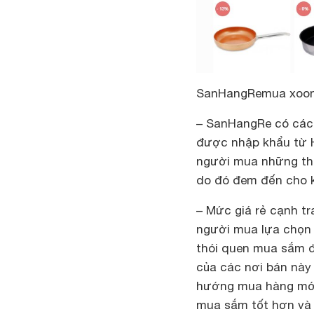
SanHangRe
mua xoon
– SanHangRe có các 
được nhập khẩu từ H
người mua những thô
do đó đem đến cho k
– Mức giá rẻ cạnh tr
người mua lựa chọn
thói quen mua sắm đồ
của các nơi bán này
hướng mua hàng mới t
mua sắm tốt hơn và 