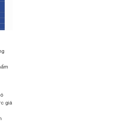
ng
phẩm
có
ức giá
n