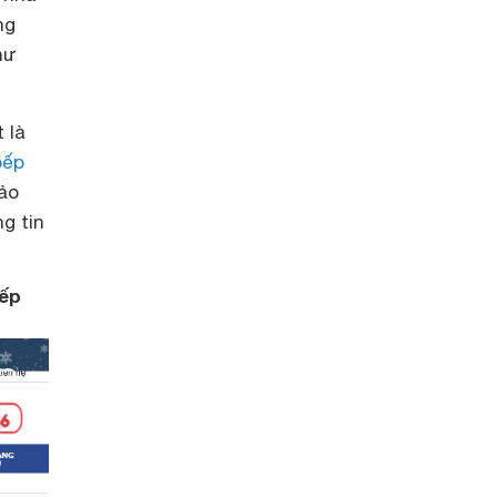
ng
hư
 là
bếp
ảo
g tin
bếp