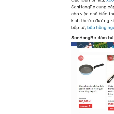
Các loại nồi nấu,
xoo
SanHangRe cung cấp 
cho việc chế biến th
kích thước đường kí
bếp từ,
bếp hồng ng
SanHangRe đảm bảo 