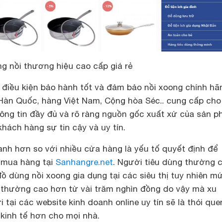
g nồi thương hiệu cao cấp giá rẻ
điều kiện bảo hành tốt và đảm bảo nồi xoong chính hã
àn Quốc, hàng Việt Nam, Cộng hòa Séc.. cung cấp cho
ng tin đầy đủ và rõ ràng nguồn gốc xuất xứ của sản 
hách hàng sự tin cậy và uy tín.
anh hơn so với nhiều cửa hàng là yếu tố quyết định để
 mua hàng tại
Sanhangre.net
. Người tiêu dùng thường 
 dùng nồi xoong gia dụng tại các siêu thị tuy nhiên m
 thường cao hơn từ vài trăm nghìn đồng do vậy mà xu
ại các website kinh doanh online uy tín sẽ là thói que
kinh tế hơn cho mọi nhà.