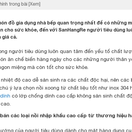
hính trong bài
[Xem]
món đồ gia dụng nhà bếp quan trọng nhất để có những 
àn cho sức khỏe, đến với SanHangRe người tiêu dùng lu
 giá cả.
ong người tiêu dùng luôn quan tâm đến yếu tố chất lư
ón ăn chế biến hàng ngày cho các những người thân y
ngon miệng mà còn tốt cho sức khỏe.
nhiệt độ cao dễ sản sinh ra các chất độc hại, nên các 
 chú ý lựa chọn nồi xoong từ chất liệu tốt như inox 304
dính
có lớp chống dính cao cấp không sản sinh chất độ
 cao.
án các loại nồi nhập khẩu cao cấp từ thương hiệu 
hướng của người tiêu dùng dành cho mặt hàng dụng cụ