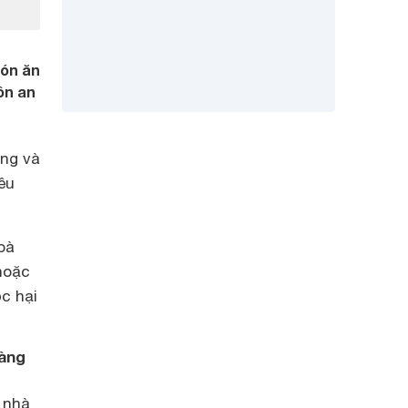
món ăn
ôn an
ợng và
êu
bà
 hoặc
c hại
hàng
 nhà