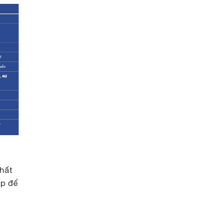
chất
ếp để