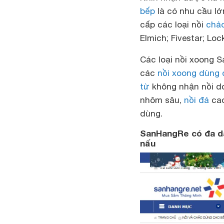
bếp
là có nhu cầu lớ
cấp các loại nồi
chả
Elmich; Fivestar; Lo
Các loại nồi xoong
S
các
nồi xoong dùng
từ
không nhận nồi do
nhôm sâu,
nồi đá
cao
dùng.
SanHangRe có đa dạ
nấu