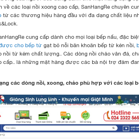
n về các loại nồi xoong cao cấp, SanHangRe chuyên cu
o
từ các thương hiệu hàng đầu với đa dạng chất liệu n
ck&Lock.
anHangRe
cung cấp dành cho mọi loại bếp nấu, đặc biệt
 được cho bếp từ
gạt bỏ nỗi băn khoăn bếp từ kén nồi,
 nồi từ kém chất lượng.. Các dòng nồi chảo vân đá, ch
 cấp.. là những mặt hàng được các bà nội trợ đảm đan
ng các dòng nồi, xoong, chảo phù hợp với các loại 