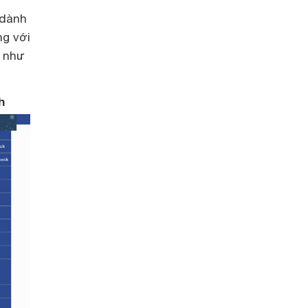
 dành
ng với
y như
h