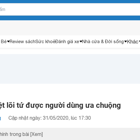
Khác
 Bé
Review sách
Sức khoẻ
Đánh giá xe
Nhà cửa & Đời sống
t lõi tứ được người dùng ưa chuộng
g
Cập nhật ngày: 31/05/2020, lúc 17:30
hính trong bài
[Xem]