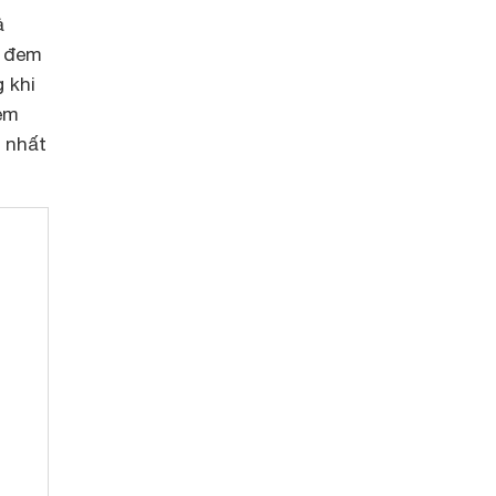
ả
h đem
g khi
xem
 nhất