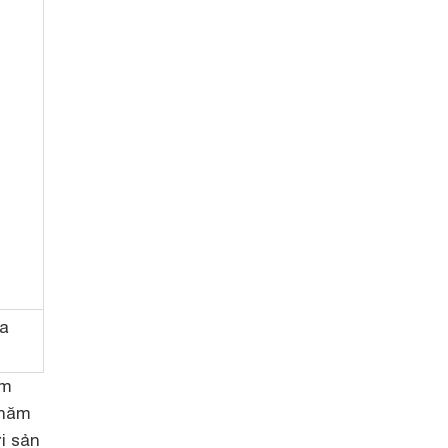
ủa
âm
năm
i sản