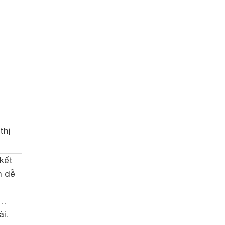
thị
 kết
h dễ
o…
i.