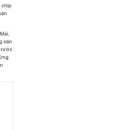
 chip
sản
Mai,
g sản
 trước
 ứng
ẫn