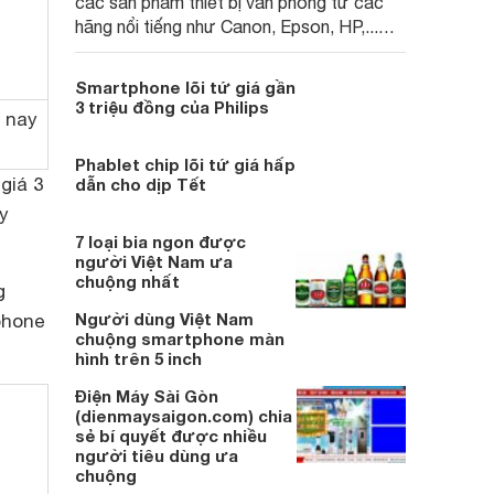
các sản phẩm thiết bị văn phòng từ các
hãng nổi tiếng như Canon, Epson, HP,...
với mức giá vô cùng cạnh tranh.
Smartphone lõi tứ giá gần
3 triệu đồng của Philips
n nay
Phablet chip lõi tứ giá hấp
giá 3
dẫn cho dịp Tết
y
7 loại bia ngon được
người Việt Nam ưa
chuộng nhất
g
Người dùng Việt Nam
phone
chuộng smartphone màn
hình trên 5 inch
Điện Máy Sài Gòn
(dienmaysaigon.com) chia
sẻ bí quyết được nhiều
người tiêu dùng ưa
chuộng