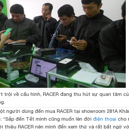
t trội về cấu hình, RACER đang thu hút sự quan tâm c
g.
, một người dùng đến mua RACER tại showroom 281A Kh
sẻ: “Sắp đến Tết mình cũng muốn lên đời
điện thoại
cho 
ới thiệu RACER nên mình đến xem thử và rất bất ngờ vớ