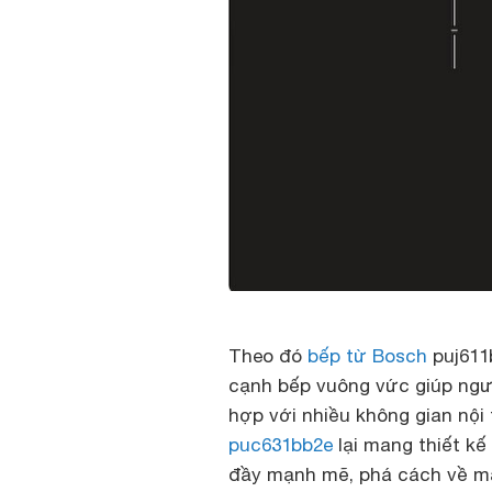
Theo đó
bếp từ Bosch
puj611b
cạnh bếp vuông vức giúp ngườ
hợp với nhiều không gian nội 
puc631bb2e
lại mang thiết k
đầy mạnh mẽ, phá cách về mặ