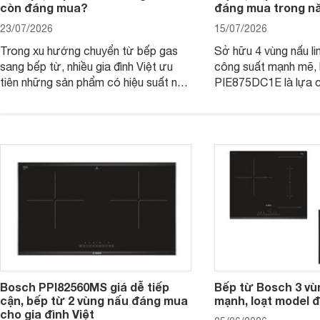
còn đáng mua?
đáng mua trong n
23/07/2026
15/07/2026
Trong xu hướng chuyển từ bếp gas
Sở hữu 4 vùng nấu li
sang bếp từ, nhiều gia đình Việt ưu
công suất mạnh mẽ,
tiên những sản phẩm có hiệu suất nấu
PIE875DC1E là lựa 
nướng cao, độ bền tốt và đến từ các
nhu cầu nấu nướng củ
thương hiệu uy tín. Bosch
thời được trang bị nh
PVJ631FB1E là một trong những
minh và tính năng an 
mẫu bếp đáp ứng tốt các tiêu chí này.
Bosch PPI82560MS giá dễ tiếp
Bếp từ Bosch 3 vù
cận, bếp từ 2 vùng nấu đáng mua
mạnh, loạt model 
cho gia đình Việt