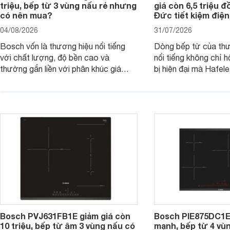
triệu, bếp từ 3 vùng nấu rẻ nhưng
giá còn 6,5 triệu 
có nên mua?
Đức tiết kiệm điện
04/08/2026
31/07/2026
Bosch vốn là thương hiệu nổi tiếng
Dòng bếp từ của th
với chất lượng, độ bền cao và
nổi tiếng không chỉ hộ
thường gắn liền với phân khúc giá
bị hiện đại mà Hafe
cao. Tuy nhiên, trên thị trường hiện
536.61.886 còn đan
nay, mẫu bếp từ Bosch 3 vùng nấu
hàng, siêu thị điện m
PUC61KAA5E lại đang được nhiều
đưa tới lựa chọn ch
đơn vị phân phối với mức giá khá dễ
gia đình.
tiếp cận, thu hút sự quan tâm của
nhiều người tiêu dùng.
Bosch PVJ631FB1E giảm giá còn
Bosch PIE875DC1E
10 triệu, bếp từ âm 3 vùng nấu có
mạnh, bếp từ 4 vù