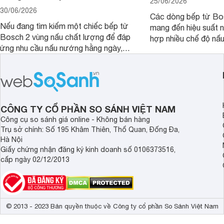
25/06/2026
30/06/2026
Các dòng bếp từ Bo
Nếu đang tìm kiếm một chiếc bếp từ
mang đến hiệu suất 
Bosch 2 vùng nấu chất lượng để đáp
hợp nhiều chế độ nấu
ứng nhu cầu nấu nướng hằng ngày,
ưu hiệu quả sử dụng 
PPI82560MS là một trong những lựa
đây là một số mẫu b
chọn đáng cân nhắc.
vùng nấu đáng mua hi
CÔNG TY CỔ PHẦN SO SÁNH VIỆT NAM
Công cụ so sánh giá online - Không bán hàng
Trụ sở chính: Số 195 Khâm Thiên, Thổ Quan, Đống Đa,
Hà Nội
Giấy chứng nhận đăng ký kinh doanh số 0106373516,
cấp ngày 02/12/2013
© 2013 - 2023 Bản quyền thuộc về Công ty cổ phần So Sánh Việt Nam