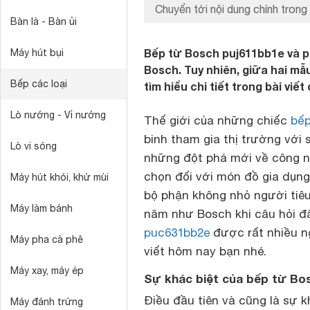
Chuyển tới nội dung chính trong 
Bàn là - Bàn ủi
Bếp từ Bosch puj611bb1e và 
Máy hút bụi
Bosch. Tuy nhiên, giữa hai mẫ
Bếp các loại
tìm hiểu chi tiết trong bài viế
Lò nướng - Vỉ nướng
Thế giới của những chiếc
bếp
binh tham gia thị trường vớ
Lò vi sóng
những đột phá mới về công n
chọn đối với món đồ gia dụng 
Máy hút khói, khử mùi
bộ phận không nhỏ người tiêu
Máy làm bánh
năm như Bosch khi câu hỏi đâ
puc631bb2e
được rất nhiều ng
Máy pha cà phê
viết hôm nay bạn nhé.
Máy xay, máy ép
Sự khác biệt của bếp từ Bo
Điều đầu tiên và cũng là sự 
Máy đánh trứng