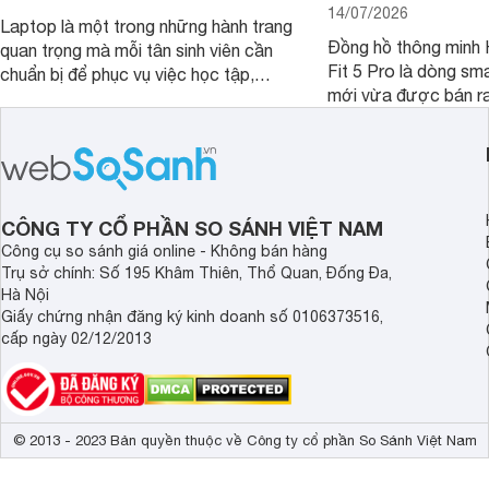
14/07/2026
Laptop là một trong những hành trang
Đồng hồ thông minh
quan trọng mà mỗi tân sinh viên cần
Fit 5 Pro là dòng sm
chuẩn bị để phục vụ việc học tập,
mới vừa được bán ra 
nghiên cứu và cả nhu cầu làm thêm.
Việt Nam năm 2026.
Nếu ưu tiên một thiết bị gọn nhẹ, hiệu
huy thế mạnh từ thế 
năng ổn định, bền bỉ cùng mức giá dễ
thiết kế thời thượng 
tiếp cận, dưới đây là những mẫu
năng hiện đại.
MacBook đáng cân nhắc dành cho
tân sinh viên.
CÔNG TY CỔ PHẦN SO SÁNH VIỆT NAM
Công cụ so sánh giá online - Không bán hàng
Trụ sở chính: Số 195 Khâm Thiên, Thổ Quan, Đống Đa,
Hà Nội
Giấy chứng nhận đăng ký kinh doanh số 0106373516,
cấp ngày 02/12/2013
© 2013 - 2023 Bản quyền thuộc về Công ty cổ phần So Sánh Việt Nam