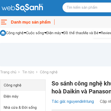
Danh mục sản phẩm
Công nghệ
Cuộc sống
Điện máy
Đồ thể thao
Mẹ và Bé
Revie
Trang chủ
Tin tức
Công nghệ
So sánh công nghệ khử 
Công nghệ
hoà Daikin và Panason
Điện máy
Tác giả: nguyendinhtung
Cập nh
Nhà cửa & Đời sống