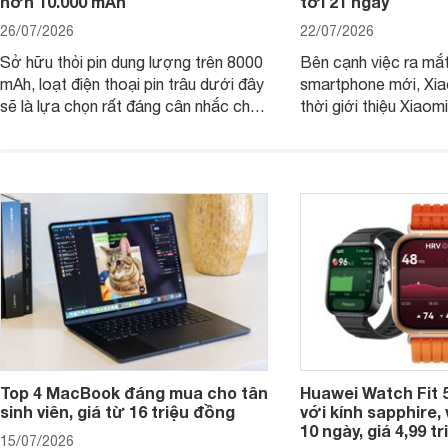
hơn 10.000 mAh
tới 21 ngày
26/07/2026
22/07/2026
Sở hữu thỏi pin dung lượng trên 8000
Bên cạnh việc ra mắt
mAh, loạt điện thoại pin trâu dưới đây
smartphone mới, Xia
sẽ là lựa chọn rất đáng cân nhắc cho
thời giới thiệu Xiao
người dùng Việt.
phiên bản nâng cấp 
dòng đồng hồ thông 
Watch S.
Top 4 MacBook đáng mua cho tân
Huawei Watch Fit 5
sinh viên, giá từ 16 triệu đồng
với kính sapphire, v
10 ngày, giá 4,99 t
15/07/2026