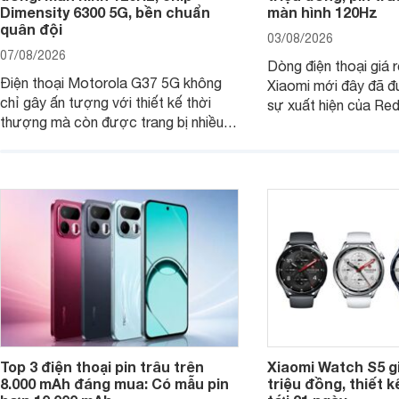
Dimensity 6300 5G, bền chuẩn
màn hình 120Hz
quân đội
03/08/2026
07/08/2026
Dòng điện thoại giá 
Điện thoại Motorola G37 5G không
Xiaomi mới đây đã đ
chỉ gây ấn tượng với thiết kế thời
sự xuất hiện của Re
thượng mà còn được trang bị nhiều
máy đang nhận được
tính năng và công nghệ hiện đại, đáp
của nhiều khách hàng
ứng tốt nhu cầu sử dụng hằng ngày
của người dùng phổ thông.
Top 3 điện thoại pin trâu trên
Xiaomi Watch S5 g
8.000 mAh đáng mua: Có mẫu pin
triệu đồng, thiết k