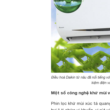
Điều hoà Daikin từ nâu đã nổi tiếng vớ
kiệm điện và
Một số công nghệ khử mùi và 
Phin lọc khử mùi xúc tá quan