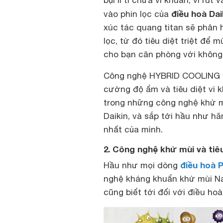
bụi li ti chứa vi khuẩn, vi r
điều hoà Dai
vào phin lọc của
xúc tác quang titan sẽ phân h
lọc, từ đó tiêu diệt triệt để 
cho bạn căn phòng với không 
Công nghệ HYBRID COOLING v
cường độ ẩm và tiêu diệt vi k
trong những công nghệ khử mù
Daikin, và sắp tới hầu như hã
nhất của mình.
2. Công nghệ khử mùi và tiêu
điều hoà 
Hầu như mọi dòng
nghệ kháng khuẩn khử mùi Na
cũng biết tới đối với điều ho