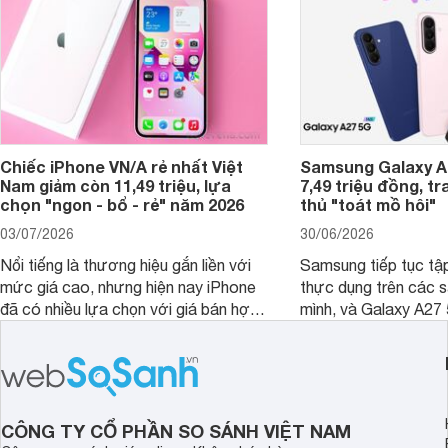
Chiếc iPhone VN/A rẻ nhất Việt
Samsung Galaxy A2
Nam giảm còn 11,49 triệu, lựa
7,49 triệu đồng, tr
chọn "ngon - bổ - rẻ" năm 2026
thủ "toát mồ hôi"
03/07/2026
30/06/2026
Nổi tiếng là thương hiệu gắn liền với
Samsung tiếp tục tập
mức giá cao, nhưng hiện nay iPhone
thực dụng trên các 
đã có nhiều lựa chọn với giá bán hợp
mình, và Galaxy A27
lý hơn, giúp người dùng dễ dàng tiếp
thể hiện rõ định hướ
cận sản phẩm chính hãng.
tới cho người dùng m
lượng với nhiều tran
độ bền bỉ cho nhu cầ
dài.
CÔNG TY CỔ PHẦN SO SÁNH VIỆT NAM