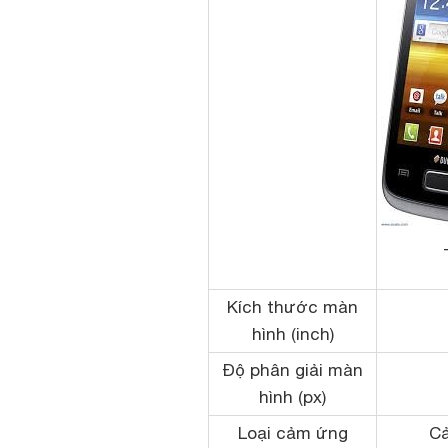
Kích thước màn
hình (inch)
Độ phân giải màn
hình (px)
Loại cảm ứng
Cả