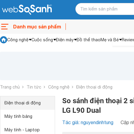
Danh mục sản phẩm
Công nghệ
Cuộc sống
Điện máy
Đồ thể thao
Mẹ và Bé
Revie
Trang chủ
Tin tức
Công nghệ
Điện thoại di động
So sánh điện thoại 2 
Điện thoại di động
LG L90 Dual
Máy tính bảng
Tác giả: nguyendinhtung
Cập nh
Máy tính - Laptop