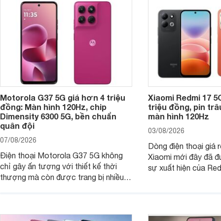
Motorola G37 5G giá hơn 4 triệu
Xiaomi Redmi 17 5
đồng: Màn hình 120Hz, chip
triệu đồng, pin tr
Dimensity 6300 5G, bền chuẩn
màn hình 120Hz
quân đội
03/08/2026
07/08/2026
Dòng điện thoại giá 
Điện thoại Motorola G37 5G không
Xiaomi mới đây đã đ
chỉ gây ấn tượng với thiết kế thời
sự xuất hiện của Re
thượng mà còn được trang bị nhiều
máy đang nhận được
tính năng và công nghệ hiện đại, đáp
của nhiều khách hàng
ứng tốt nhu cầu sử dụng hằng ngày
của người dùng phổ thông.