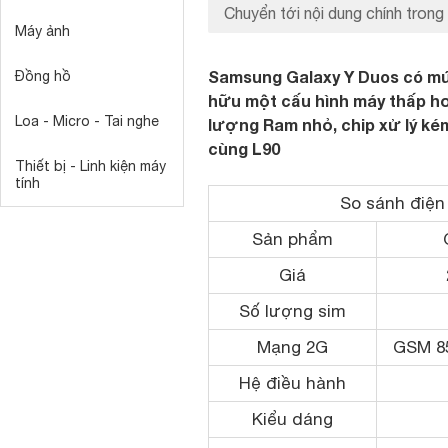
Chuyển tới nội dung chính trong 
Máy ảnh
Samsung Galaxy Y Duos có mứ
Đồng hồ
hữu một cấu hình máy thấp hơ
Loa - Micro - Tai nghe
lượng Ram nhỏ, chip xử lý ké
cùng L90
Thiết bị - Linh kiện máy
tính
So sánh điện
Sản phẩm
Giá
Số lượng sim
Mạng 2G
GSM 85
Hệ điều hành
Kiểu dáng