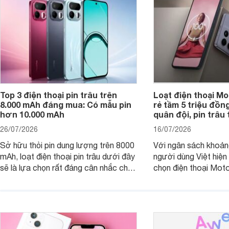
Top 3 điện thoại pin trâu trên
Loạt điện thoại Mo
8.000 mAh đáng mua: Có mẫu pin
rẻ tầm 5 triệu đồn
hơn 10.000 mAh
quân đội, pin trâu
26/07/2026
16/07/2026
Sở hữu thỏi pin dung lượng trên 8000
Với ngân sách khoảng
mAh, loạt điện thoại pin trâu dưới đây
người dùng Việt hiện
sẽ là lựa chọn rất đáng cân nhắc cho
chọn điện thoại Mot
người dùng Việt.
với các nhu cầu sử d
giải trí, chụp ảnh đế
ngày.