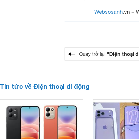
Websosanh
.vn – 
"Điện thoại d
Quay trở lại
Tin tức về Điện thoại di động