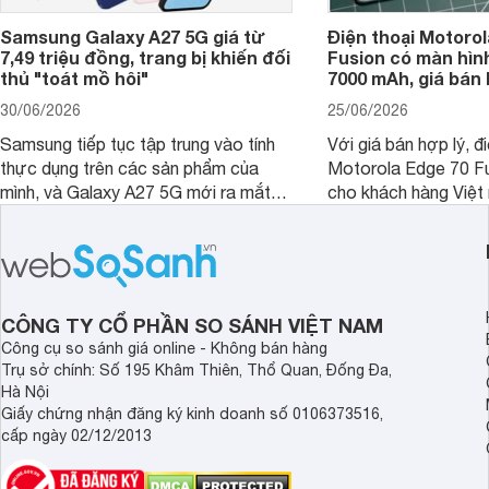
Samsung Galaxy A27 5G giá từ
Điện thoại Motorol
7,49 triệu đồng, trang bị khiến đối
Fusion có màn hình
thủ "toát mồ hôi"
7000 mAh, giá bán 
30/06/2026
25/06/2026
Samsung tiếp tục tập trung vào tính
Với giá bán hợp lý, đ
thực dụng trên các sản phẩm của
Motorola Edge 70 Fu
mình, và Galaxy A27 5G mới ra mắt
cho khách hàng Việt
thể hiện rõ định hướng này khi mang
smartphone chất lượ
tới cho người dùng một thiết bị chất
trang bị hiện đại hàn
lượng với nhiều trang bị ấn tượng và
khúc.
độ bền bỉ cho nhu cầu sử dụng lâu
dài.
CÔNG TY CỔ PHẦN SO SÁNH VIỆT NAM
Công cụ so sánh giá online - Không bán hàng
Trụ sở chính: Số 195 Khâm Thiên, Thổ Quan, Đống Đa,
Hà Nội
Giấy chứng nhận đăng ký kinh doanh số 0106373516,
cấp ngày 02/12/2013