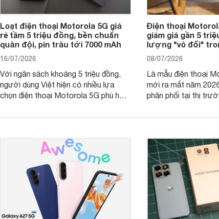
Loạt điện thoại Motorola 5G giá
Điện thoại Motoro
rẻ tầm 5 triệu đồng, bền chuẩn
giảm giá gần 5 tri
quân đội, pin trâu tới 7000 mAh
lượng "vô đối" tr
16/07/2026
08/07/2026
Với ngân sách khoảng 5 triệu đồng,
Là mẫu điện thoại Mo
người dùng Việt hiện có nhiều lựa
mới ra mắt năm 202
chọn điện thoại Motorola 5G phù hợp
phân phối tại thị trư
với các nhu cầu sử dụng phổ biến, từ
Motorola Signature
giải trí, chụp ảnh đến làm việc hằng
khúc cao cấp. Hiện 
ngày.
được nhiều đại lý á
trình giảm giá hấp d
thêm một lựa chọn c
người dùng Việt.