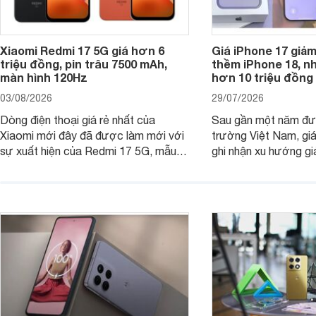
Xiaomi Redmi 17 5G giá hơn 6
Giá iPhone 17 giả
triệu đồng, pin trâu 7500 mAh,
thềm iPhone 18, n
màn hình 120Hz
hơn 10 triệu đồng
03/08/2026
29/07/2026
Dòng điện thoại giá rẻ nhất của
Sau gần một năm đượ
Xiaomi mới đây đã được làm mới với
trường Việt Nam, gi
sự xuất hiện của Redmi 17 5G, mẫu
ghi nhận xu hướng gi
máy đang nhận được sự quan tâm
cửa hàng phân phối c
của nhiều khách hàng.
nhiên, mức độ giảm 
máy có sự khác biệt 