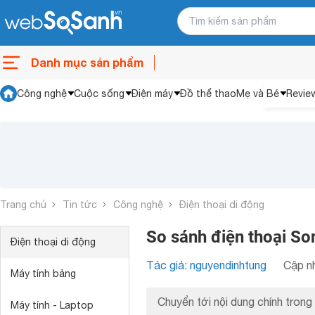
Danh mục sản phẩm
Công nghệ
Cuộc sống
Điện máy
Đồ thể thao
Mẹ và Bé
Revie
Trang chủ
Tin tức
Công nghệ
Điện thoại di động
So sánh điện thoại So
Điện thoại di động
Tác giả: nguyendinhtung
Cập nh
Máy tính bảng
Chuyển tới nội dung chính trong 
Máy tính - Laptop