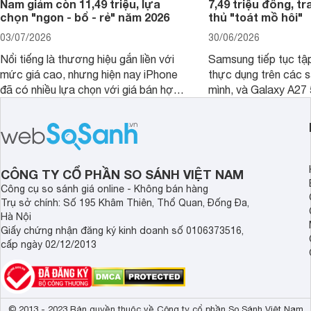
Nam giảm còn 11,49 triệu, lựa
7,49 triệu đồng, tr
chọn "ngon - bổ - rẻ" năm 2026
thủ "toát mồ hôi"
03/07/2026
30/06/2026
Nổi tiếng là thương hiệu gắn liền với
Samsung tiếp tục tập
mức giá cao, nhưng hiện nay iPhone
thực dụng trên các 
đã có nhiều lựa chọn với giá bán hợp
mình, và Galaxy A27
lý hơn, giúp người dùng dễ dàng tiếp
thể hiện rõ định hướ
cận sản phẩm chính hãng.
tới cho người dùng m
lượng với nhiều tran
độ bền bỉ cho nhu cầ
dài.
CÔNG TY CỔ PHẦN SO SÁNH VIỆT NAM
Công cụ so sánh giá online - Không bán hàng
Trụ sở chính: Số 195 Khâm Thiên, Thổ Quan, Đống Đa,
Hà Nội
Giấy chứng nhận đăng ký kinh doanh số 0106373516,
cấp ngày 02/12/2013
© 2013 - 2023 Bản quyền thuộc về Công ty cổ phần So Sánh Việt Nam