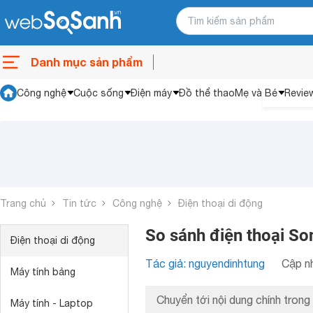
Danh mục sản phẩm
Công nghệ
Cuộc sống
Điện máy
Đồ thể thao
Mẹ và Bé
Revie
Trang chủ
Tin tức
Công nghệ
Điện thoại di động
So sánh điện thoại So
Điện thoại di động
Tác giả: nguyendinhtung
Cập nh
Máy tính bảng
Chuyển tới nội dung chính trong 
Máy tính - Laptop