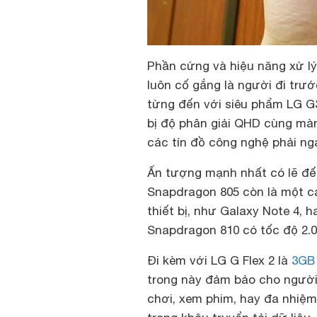
Phần cứng và hiệu năng xử lý
luôn cố gắng là người đi trư
từng đến với siêu phẩm LG G3
bị độ phân giải QHD cùng màn 
các tín đồ công nghệ phải n
Ấn tượng mạnh nhất có lẽ đến 
Snapdragon 805 còn là một cái 
thiết bị, như Galaxy Note 4, h
Snapdragon 810 có tốc độ 2.0
Đi kèm với LG G Flex 2 là
3GB
trong này đảm bảo cho người
chơi, xem phim, hay đa nhiệm