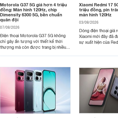
Motorola G37 5G giá hơn 4 triệu
Xiaomi Redmi 17 5
đồng: Màn hình 120Hz, chip
triệu đồng, pin tr
Dimensity 6300 5G, bền chuẩn
màn hình 120Hz
quân đội
03/08/2026
07/08/2026
Dòng điện thoại giá 
Điện thoại Motorola G37 5G không
Xiaomi mới đây đã đ
chỉ gây ấn tượng với thiết kế thời
sự xuất hiện của Re
thượng mà còn được trang bị nhiều
máy đang nhận được
tính năng và công nghệ hiện đại, đáp
của nhiều khách hàng
ứng tốt nhu cầu sử dụng hằng ngày
của người dùng phổ thông.