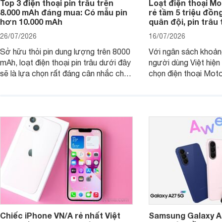
Top 3 điện thoại pin trâu trên
Loạt điện thoại Mo
8.000 mAh đáng mua: Có mẫu pin
rẻ tầm 5 triệu đồn
hơn 10.000 mAh
quân đội, pin trâu
26/07/2026
16/07/2026
Sở hữu thỏi pin dung lượng trên 8000
Với ngân sách khoảng
mAh, loạt điện thoại pin trâu dưới đây
người dùng Việt hiện
sẽ là lựa chọn rất đáng cân nhắc cho
chọn điện thoại Mot
người dùng Việt.
với các nhu cầu sử d
giải trí, chụp ảnh đế
ngày.
Chiếc iPhone VN/A rẻ nhất Việt
Samsung Galaxy A2