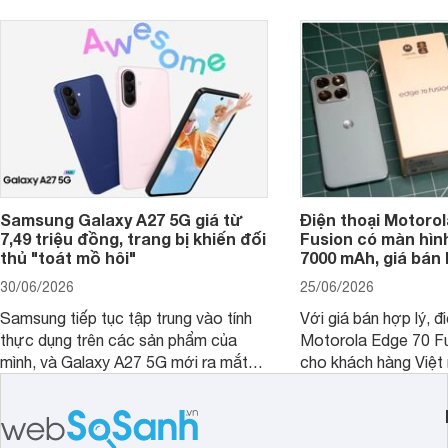
trình giảm giá hấp d
thêm một lựa chọn c
người dùng Việt.
Samsung Galaxy A27 5G giá từ
Điện thoại Motorol
7,49 triệu đồng, trang bị khiến đối
Fusion có màn hình
thủ "toát mồ hôi"
7000 mAh, giá bán 
30/06/2026
25/06/2026
Samsung tiếp tục tập trung vào tính
Với giá bán hợp lý, đ
thực dụng trên các sản phẩm của
Motorola Edge 70 Fu
mình, và Galaxy A27 5G mới ra mắt
cho khách hàng Việt
thể hiện rõ định hướng này khi mang
smartphone chất lượ
tới cho người dùng một thiết bị chất
trang bị hiện đại hàn
lượng với nhiều trang bị ấn tượng và
khúc.