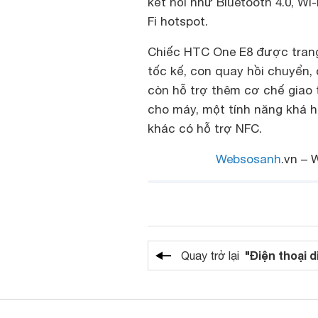
kết nối như Bluetooth 4.0, Wi-
Fi hotspot.
Chiếc HTC One E8 được trang 
tốc kế, con quay hồi chuyển,
còn hỗ trợ thêm cơ chế giao 
cho máy, một tính năng khá 
khác có hỗ trợ NFC.
Websosanh
.vn – 
"Điện thoại d
Quay trở lại