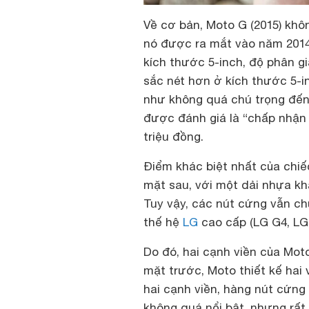
Về cơ bản, Moto G (2015) khô
nó được ra mắt vào năm 2014
kích thước 5-inch, độ phân g
sắc nét hơn ở kích thước 5-
như không quá chú trọng đến
được đánh giá là “chấp nhận
triệu đồng.
Điểm khác biệt nhất của chiếc
mặt sau, với một dải nhựa kh
Tuy vậy, các nút cứng vẫn c
thế hệ
LG
cao cấp (LG G4, LG G 
Do đó, hai cạnh viền của Mo
mặt trước, Moto thiết kế hai v
hai cạnh viền, hàng nút cứng
không quá nổi bật, nhưng rất