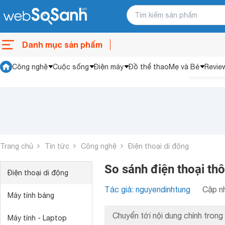
Danh mục sản phẩm
Công nghệ
Cuộc sống
Điện máy
Đồ thể thao
Mẹ và Bé
Revie
Trang chủ
Tin tức
Công nghệ
Điện thoại di động
So sánh điện thoại t
Điện thoại di động
Tác giả: nguyendinhtung
Cập nh
Máy tính bảng
Chuyển tới nội dung chính trong 
Máy tính - Laptop