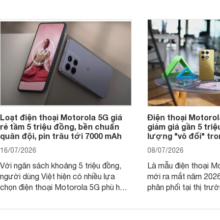
máy có sự khác biệt 
Loạt điện thoại Motorola 5G giá
Điện thoại Motoro
rẻ tầm 5 triệu đồng, bền chuẩn
giảm giá gần 5 tri
quân đội, pin trâu tới 7000 mAh
lượng "vô đối" tr
16/07/2026
08/07/2026
Với ngân sách khoảng 5 triệu đồng,
Là mẫu điện thoại Mo
người dùng Việt hiện có nhiều lựa
mới ra mắt năm 202
chọn điện thoại Motorola 5G phù hợp
phân phối tại thị trư
với các nhu cầu sử dụng phổ biến, từ
Motorola Signature
giải trí, chụp ảnh đến làm việc hằng
khúc cao cấp. Hiện 
ngày.
được nhiều đại lý á