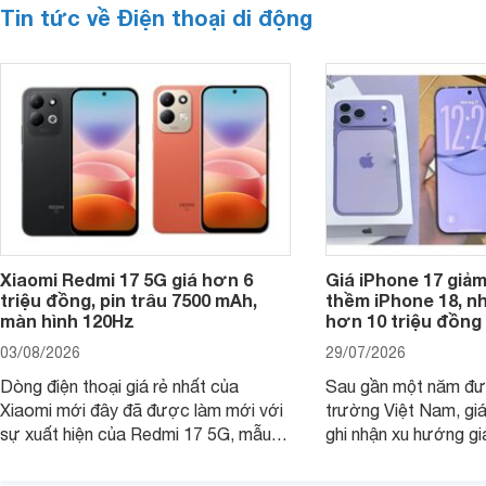
Tin tức về Điện thoại di động
Xiaomi Redmi 17 5G giá hơn 6
Giá iPhone 17 giả
triệu đồng, pin trâu 7500 mAh,
thềm iPhone 18, n
màn hình 120Hz
hơn 10 triệu đồng
03/08/2026
29/07/2026
Dòng điện thoại giá rẻ nhất của
Sau gần một năm đượ
Xiaomi mới đây đã được làm mới với
trường Việt Nam, gi
sự xuất hiện của Redmi 17 5G, mẫu
ghi nhận xu hướng gi
máy đang nhận được sự quan tâm
cửa hàng phân phối c
của nhiều khách hàng.
nhiên, mức độ giảm 