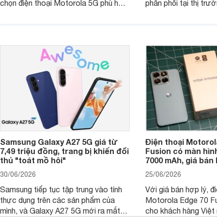
chọn điện thoại Motorola 5G phù hợp
phân phối tại thị trư
với các nhu cầu sử dụng phổ biến, từ
Motorola Signature
giải trí, chụp ảnh đến làm việc hằng
khúc cao cấp. Hiện 
ngày.
được nhiều đại lý á
trình giảm giá hấp d
thêm một lựa chọn c
người dùng Việt.
Samsung Galaxy A27 5G giá từ
Điện thoại Motorol
7,49 triệu đồng, trang bị khiến đối
Fusion có màn hình
thủ "toát mồ hôi"
7000 mAh, giá bán 
30/06/2026
25/06/2026
Samsung tiếp tục tập trung vào tính
Với giá bán hợp lý, đ
thực dụng trên các sản phẩm của
Motorola Edge 70 Fu
mình, và Galaxy A27 5G mới ra mắt
cho khách hàng Việt