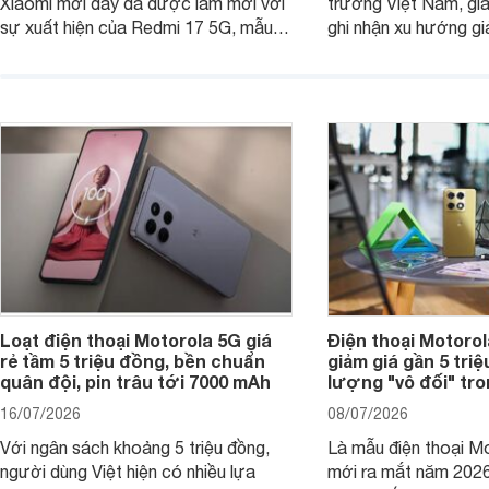
Xiaomi mới đây đã được làm mới với
trường Việt Nam, gi
sự xuất hiện của Redmi 17 5G, mẫu
ghi nhận xu hướng gi
máy đang nhận được sự quan tâm
cửa hàng phân phối c
của nhiều khách hàng.
nhiên, mức độ giảm 
máy có sự khác biệt 
Loạt điện thoại Motorola 5G giá
Điện thoại Motoro
rẻ tầm 5 triệu đồng, bền chuẩn
giảm giá gần 5 tri
quân đội, pin trâu tới 7000 mAh
lượng "vô đối" tr
16/07/2026
08/07/2026
Với ngân sách khoảng 5 triệu đồng,
Là mẫu điện thoại Mo
người dùng Việt hiện có nhiều lựa
mới ra mắt năm 202