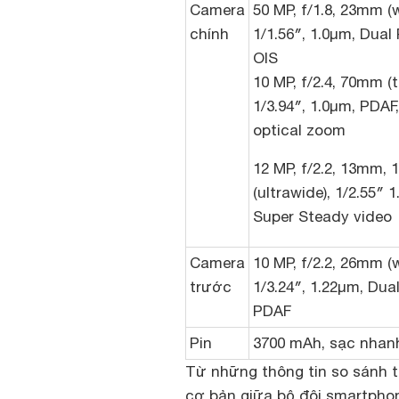
Camera
50 MP, f/1.8, 23mm (w
chính
1/1.56″, 1.0µm, Dual 
OIS
10 MP, f/2.4, 70mm (t
1/3.94″, 1.0µm, PDAF,
optical zoom
12 MP, f/2.2, 13mm, 1
(ultrawide), 1/2.55″ 
Super Steady video
Camera
10 MP, f/2.2, 26mm (w
trước
1/3.24″, 1.22µm, Dual
PDAF
Pin
3700 mAh, sạc nhan
Từ những thông tin so sánh 
cơ bản giữa bộ đôi smartphon