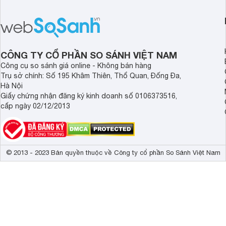
thể hiện rõ định hướng này khi mang
smartphone chất lượ
tới cho người dùng một thiết bị chất
trang bị hiện đại hàn
lượng với nhiều trang bị ấn tượng và
khúc.
độ bền bỉ cho nhu cầu sử dụng lâu
dài.
CÔNG TY CỔ PHẦN SO SÁNH VIỆT NAM
Công cụ so sánh giá online - Không bán hàng
Trụ sở chính: Số 195 Khâm Thiên, Thổ Quan, Đống Đa,
Hà Nội
Giấy chứng nhận đăng ký kinh doanh số 0106373516,
cấp ngày 02/12/2013
© 2013 - 2023 Bản quyền thuộc về Công ty cổ phần So Sánh Việt Nam