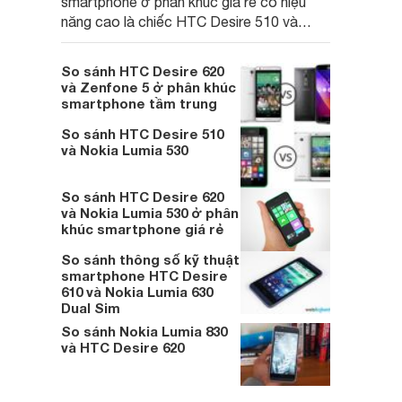
smartphone ở phân khúc giá rẻ có hiệu
năng cao là chiếc HTC Desire 510 và
Nokia Lumia 630
So sánh HTC Desire 620
và Zenfone 5 ở phân khúc
smartphone tầm trung
So sánh HTC Desire 510
và Nokia Lumia 530
So sánh HTC Desire 620
và Nokia Lumia 530 ở phân
khúc smartphone giá rẻ
So sánh thông số kỹ thuật
smartphone HTC Desire
610 và Nokia Lumia 630
Dual Sim
So sánh Nokia Lumia 830
và HTC Desire 620