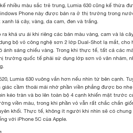
 kế nhiều màu sắc trẻ trung, Lumia 630 cũng kế thừa đ
indows Phone này được bán ra ở thị trường trong nướ
 xanh lá cây, vàng, da cam, đen và trắng.
ỏ ra khá ưu ái khi riêng các bản màu vàng, cam và lá câ
 dụng bộ vỏ công nghệ sơn 2 lớp Dual-Shot lạ mắt, cho 
ó ánh sáng chiếu vàng. Trong khi thực tế, tất cả các m
thị trường quốc tế phải sử dụng lớp sơn vỏ vân nhám, 
g.
520, Lumia 630 vuông vắn hơn nếu nhìn từ bên cạnh. Tu
ảm giác cầm thoải mái nhờ phần viền phẳng được bo nhẹ
in kéo tràn và bo lên toàn bộ 4 cạnh khiến mặt trước c
ờng viền màu, trong khi phần vỏ vẫn rất chắc chắn giố
uyên khối. Thực tế, không ít người khi nhìn sẽ có chung
iống với iPhone 5C của Apple.
g