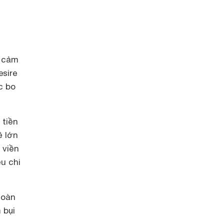
g cảm
esire
c bo
 tiền
ề lớn
 viền
u chi
toàn
 bụi