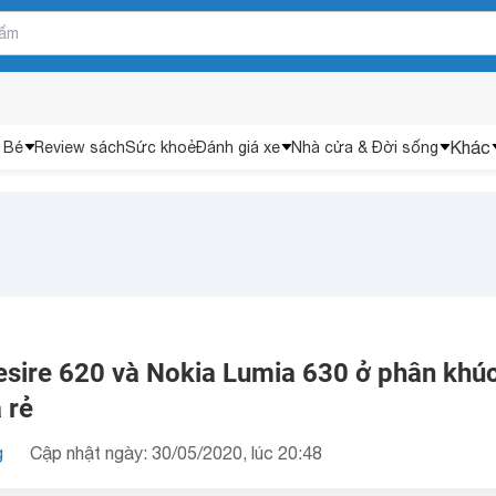
Khác
 Bé
Review sách
Sức khoẻ
Đánh giá xe
Nhà cửa & Đời sống
sire 620 và Nokia Lumia 630 ở phân khú
 rẻ
g
Cập nhật ngày: 30/05/2020, lúc 20:48