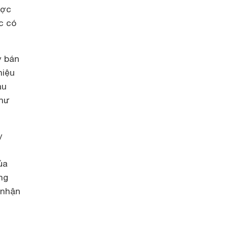
ược
c có
y bán
hiệu
àu
như
y
ủa
ng
 nhận