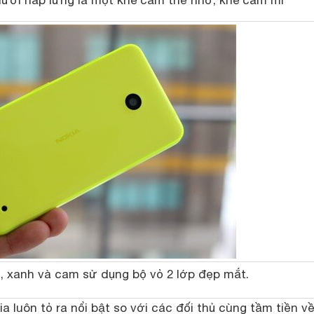
dưới nắp lưng là một khe cắm thẻ nhớ, khe cắm mi
, xanh và cam sử dụng bộ vỏ 2 lớp đẹp mắt.
 luôn tỏ ra nổi bật so với các đối thủ cùng tầm tiền v