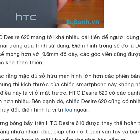
C Desire 620 mang tới khá nhiều cải tiến để người dùn
mái trong quá trình sử dụng. Điểm hình trong số đó là D
kế mỏng hơn với 9.6mm độ dày, các góc viền cũng đượ
c khá thân thiện.
c rằng mặc dù sở hữu màn hình lớn hơn các phiên bản
hung thì kích thước của chiếc smartphone này không h
 điều này là vì ở mặt trước, HTC Desire 620 có các cạnh
hơn nhiều. Bên cạnh đó, chiếc Desire 620 cũng có nhiề
ay đổi, điển hình là vị trí
loa
ngoài.
ưng bóng bẩy trên HTC Desire 610 được thay thế hoàn 
ằng nhựa nhám đục, giúp cho nó ít bám vân tay và bám