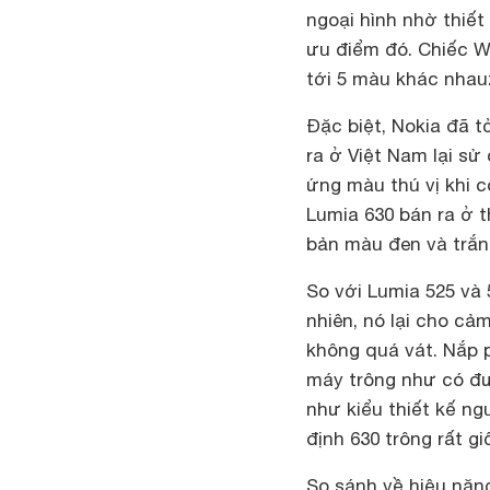
ngoại hình nhờ thiết
ưu điểm đó. Chiếc W
tới 5 màu khác nhau:
Đặc biệt, Nokia đã t
ra ở Việt Nam lại sử
ứng màu thú vị khi c
Lumia 630 bán ra ở 
bản màu đen và trắn
So với Lumia 525 và 
nhiên, nó lại cho c
không quá vát. Nắp p
máy trông như có đư
như kiểu thiết kế ng
định 630 trông rất g
So sánh về hiệu năn