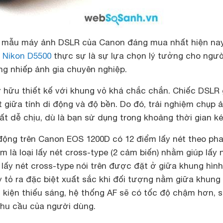
 mẫu máy ảnh DSLR của Canon đáng mua nhất hiện nay
à
Nikon D5500
thực sự là sự lựa chọn lý tưởng cho ngư
ng nhiếp ảnh gia chuyên nghiệp.
hữu thiết kế với khung vỏ khá chắc chắn. Chiếc DSLR 
 giữa tính di động và độ bền. Do đó, trải nghiệm chụp 
t dễ chịu, dù là bạn sử dụng trong khoảng thời gian ké
động trên Canon EOS 1200D có 12 điểm lấy nét theo pha
m là loại lấy nét cross-type (2 cảm biến) nhằm giúp lấy 
lấy nét cross-type nói trên được đặt ở giữa khung hìn
 tỏ ra đặc biệt xuất sắc khi đối tượng nằm giữa khung 
u kiện thiếu sáng, hệ thống AF sẽ có tốc độ chậm hơn, 
hu cầu của người dùng.