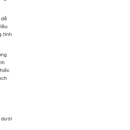
 dễ
điều
 tính
ong
nh
chiếc
nch
 dưới