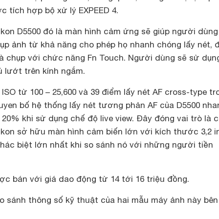
c tích hợp bộ xử lý EXPEED 4.
kon D5500 đó là màn hình cảm ứng sẽ giúp người dùng
hụp ảnh từ khả năng cho phép họ nhanh chóng lấy nét, 
 và chụp với chức năng Fn Touch. Người dùng sẽ sử dụng
 lướt trên kính ngắm.
ISO từ 100 – 25,600 và 39 điểm lấy nét AF cross-type tr
tuyen bố hệ thống lấy nét tương phản AF của D5500 nha
 20% khi sử dụng chế độ live view. Đây đóng vai trò là 
ikon sở hữu màn hình cảm biến lớn với kích thước 3,2 i
hác biệt lớn nhất khi so sánh nó với những người tiền
c bán với giá dao động từ 14 tới 16 triệu đồng.
o sánh thông số kỹ thuật của hai mẫu máy ảnh này bên