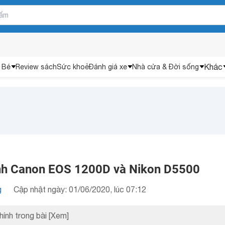
Khác
 Bé
Review sách
Sức khoẻ
Đánh giá xe
Nhà cửa & Đời sống
nh Canon EOS 1200D và Nikon D5500
g
Cập nhật ngày: 01/06/2020, lúc 07:12
hính trong bài
[Xem]