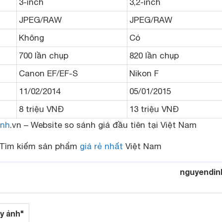
3-inch
3,2-inch
JPEG/RAW
JPEG/RAW
Không
Có
700 lần chụp
820 lần chụp
Canon EF/EF-S
Nikon F
11/02/2014
05/01/2015
8 triệu VNĐ
13 triệu VNĐ
nh
.vn – Website so sánh giá đầu tiên tại Việt Nam
Tìm kiếm sản phẩm
giá rẻ nhất
Việt Nam
nguyendin
y ảnh"