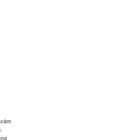
h cảm
.
ang