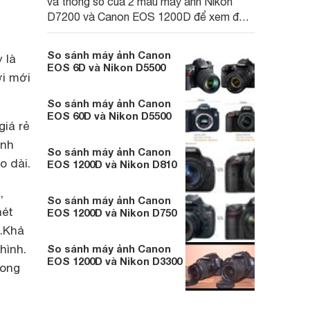
và thông số của 2 mẫu máy ảnh Nikon
D7200 và Canon EOS 1200D để xem đâu
mới là sự lựa chọn tốt hơn cả
So sánh máy ảnh Canon
 là
EOS 6D và Nikon D5500
ời mới
So sánh máy ảnh Canon
EOS 60D và Nikon D5500
giá rẻ
ảnh
So sánh máy ảnh Canon
o dài.
EOS 1200D và Nikon D810
,
So sánh máy ảnh Canon
nét
EOS 1200D và Nikon D750
h.Khả
hình.
So sánh máy ảnh Canon
EOS 1200D và Nikon D3300
song