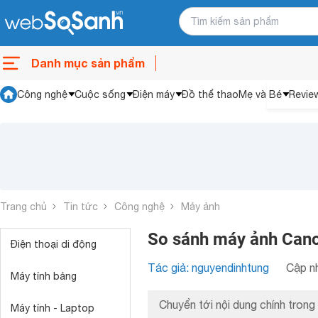
Danh mục sản phẩm
Công nghệ
Cuộc sống
Điện máy
Đồ thể thao
Mẹ và Bé
Revie
Trang chủ
Tin tức
Công nghệ
Máy ảnh
So sánh máy ảnh Cano
Điện thoại di động
Tác giả: nguyendinhtung
Cập nh
Máy tính bảng
Chuyển tới nội dung chính trong 
Máy tính - Laptop