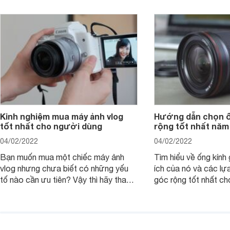
lọc thông thấp) và cải tiến tính năng
xem chiếc camera c
xử lý ảnh JPEG.
Pro đem đến những g
Kinh nghiệm mua máy ảnh vlog
Hướng dẫn chọn ố
tốt nhất cho người dùng
rộng tốt nhất năm
04/02/2022
04/02/2022
Bạn muốn mua một chiếc máy ảnh
Tìm hiểu về ống kính g
vlog nhưng chưa biết có những yếu
ích của nó và các lự
tố nào cần ưu tiên? Vậy thì hãy tham
góc rộng tốt nhất ch
khảo một số mẹo dưới đây của
ảnh của bạn.
Websosanh.