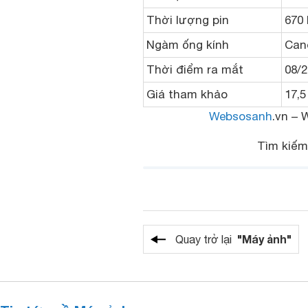
Thời lượng pin
670 
Ngàm ống kính
Can
Thời điểm ra mắt
08/
Giá tham khảo
17,5
Websosanh
.vn – 
Tìm kiế
"Máy ảnh"
Quay trở lại