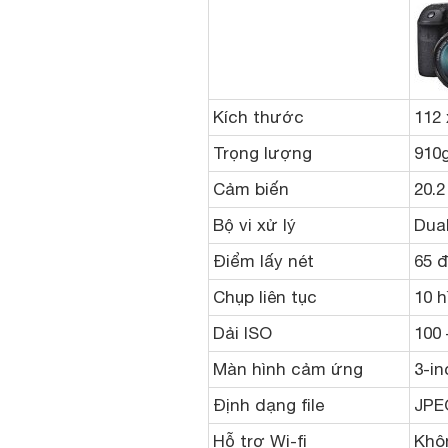
Kích thước
112
Trọng lượng
910
Cảm biến
20.
Bộ vi xử lý
Dual
Điểm lấy nét
65 đ
Chụp liên tục
10 h
Dải ISO
100 
Màn hình cảm ứng
3-in
Định dạng file
JPE
Hỗ trợ Wi-fi
Khô