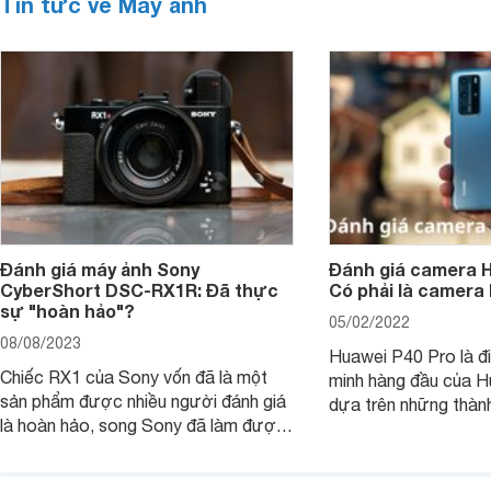
Tin tức về Máy ảnh
Đánh giá máy ảnh Sony
Đánh giá camera H
CyberShort DSC-RX1R: Đã thực
Có phải là camera
sự "hoàn hảo"?
05/02/2022
08/08/2023
Huawei P40 Pro là đi
Chiếc RX1 của Sony vốn đã là một
minh hàng đầu của H
sản phẩm được nhiều người đánh giá
dựa trên những thàn
là hoàn hảo, song Sony đã làm được
hệ P20 Pro và P30 P
điều không thể: gia tăng sức mạnh
P40 Pro được nhắm m
cho RX1, loại bỏ màng lọc LPF (bộ
đến các nhiếp ảnh g