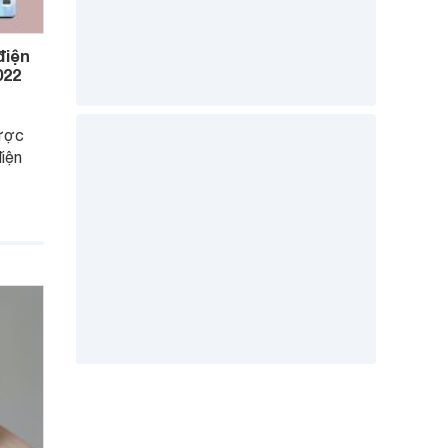
điện
022
ược
điện