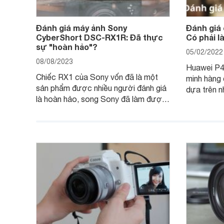
Đánh giá máy ảnh Sony
Đánh giá
CyberShort DSC-RX1R: Đã thực
Có phải 
sự "hoàn hảo"?
05/02/2022
08/08/2023
Huawei P40
Chiếc RX1 của Sony vốn đã là một
minh hàng
sản phẩm được nhiều người đánh giá
dựa trên n
là hoàn hảo, song Sony đã làm được
hệ P20 Pr
điều không thể: gia tăng sức mạnh
P40 Pro đ
cho RX1, loại bỏ màng lọc LPF (bộ
đến các nh
lọc thông thấp) và cải tiến tính năng
xem chiếc
xử lý ảnh JPEG.
Pro đem đế