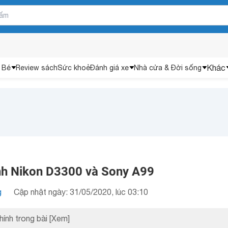
Khác
 Bé
Review sách
Sức khoẻ
Đánh giá xe
Nhà cửa & Đời sống
nh Nikon D3300 và Sony A99
g
Cập nhật ngày: 31/05/2020, lúc 03:10
hính trong bài
[Xem]