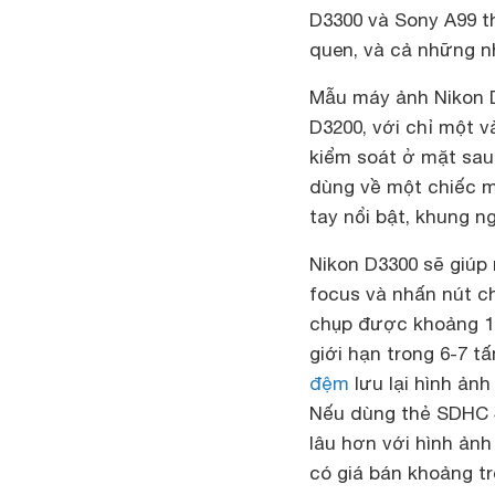
D3300 và Sony A99 t
quen, và cả những n
Mẫu máy ảnh Nikon D
D3200, với chỉ một v
kiểm soát ở mặt sau
dùng về một chiếc m
tay nổi bật, khung 
Nikon D3300 sẽ giúp
focus và nhấn nút ch
chụp được khoảng 13-
giới hạn trong 6-7 tấ
đệm
lưu lại hình ản
Nếu dùng thẻ SDHC 40
lâu hơn với hình ảnh
có giá bán khoảng tr