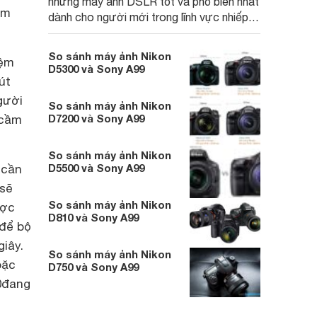
những máy ảnh DSLR tốt và phổ biến nhất
àm
dành cho người mới trong lĩnh vực nhiếp
ảnh gia. Và bài viết dưới đây sẽ so sánh
sự khác biệt của 2 mẫu máy ảnh này
So sánh máy ảnh Nikon
iệm
D5300 và Sony A99
út
gười
So sánh máy ảnh Nikon
D7200 và Sony A99
 cầm
So sánh máy ảnh Nikon
D5500 và Sony A99
 cần
 sẽ
So sánh máy ảnh Nikon
ược
D810 và Sony A99
 để bộ
iây.
So sánh máy ảnh Nikon
oặc
D750 và Sony A99
0
đang