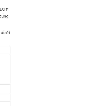
 DSLR
 cũng
 dưới