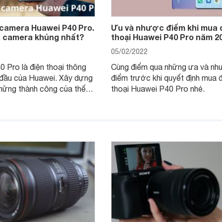
 camera Huawei P40 Pro.
Ưu và nhược điểm khi mua 
là camera khủng nhất?
thoại Huawei P40 Pro năm 2
05/02/2022
 Pro là điện thoại thông
Cùng điểm qua những ưa và nh
 đầu của Huawei. Xây dựng
điểm trước khi quyết định mua 
hững thành công của thế
thoại Huawei P40 Pro nhé.
o và P30 Pro trước đó,
ược nhắm mục tiêu cụ thể
iếp ảnh gia. Cùng khám phá
 camera của Huawei P40
n những gì.