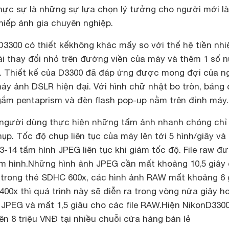
hực sự là những sự lựa chọn lý tưởng cho người mới l
hiếp ảnh gia chuyên nghiệp.
3300 có thiết kếkhông khác mấy so với thế hệ tiền nh
ài thay đổi nhỏ trên đường viền của máy và thêm 1 số n
. Thiết kế của D3300 đã đáp ứng được mong đợi của n
áy ảnh DSLR hiện đại. Với hình chữ nhật bo tròn, báng
ngắm pentaprism và đèn flash pop-up nằm trên đỉnh máy.
 người dùng thực hiện những tấm ảnh nhanh chóng chỉ
ụp. Tốc độ chụp liên tục của máy lên tới 5 hình/giây và
14 tấm hình JPEG liên tục khi giảm tốc độ. File raw đ
m hình.
Những hình ảnh JPEG cần mất khoảng 10,5 giây
h trong thẻ SDHC 600x, các hình ảnh RAW mất khoảng 6 g
0x thì quá trình này sẽ diễn ra trong vòng nửa giây h
 JPEG và mất 1,5 giâu cho các file RAW.
Hiện Nikon
D330
ên 8 triệu VNĐ tại nhiều chuỗi cửa hàng bán lẻ