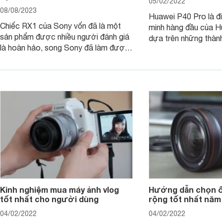
05/02/2022
08/08/2023
Huawei P40 Pro là đi
Chiếc RX1 của Sony vốn đã là một
minh hàng đầu của H
sản phẩm được nhiều người đánh giá
dựa trên những thàn
là hoàn hảo, song Sony đã làm được
hệ P20 Pro và P30 P
điều không thể: gia tăng sức mạnh
P40 Pro được nhắm m
cho RX1, loại bỏ màng lọc LPF (bộ
đến các nhiếp ảnh g
lọc thông thấp) và cải tiến tính năng
xem chiếc camera c
xử lý ảnh JPEG.
Pro đem đến những g
Kinh nghiệm mua máy ảnh vlog
Hướng dẫn chọn ố
tốt nhất cho người dùng
rộng tốt nhất năm
04/02/2022
04/02/2022