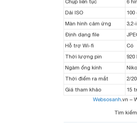
Chụp liên tục
6 hì
Dải ISO
100 
Màn hình cảm ứng
3,2-
Định dạng file
JPE
Hỗ trợ Wi-fi
Có
Thời lượng pin
920 
Ngàm ống kính
Niko
Thời điểm ra mắt
2/20
Giá tham khảo
15 t
Websosanh
.vn – 
Tìm kiế