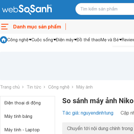
Danh mục sản phẩm
Công nghệ
Cuộc sống
Điện máy
Đồ thể thao
Mẹ và Bé
Revie
Trang chủ
Tin tức
Công nghệ
Máy ảnh
So sánh máy ảnh Niko
Điện thoại di động
Tác giả: nguyendinhtung
Cập nh
Máy tính bảng
Chuyển tới nội dung chính trong 
Máy tính - Laptop