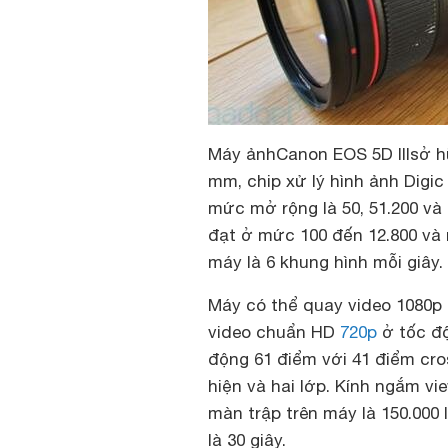
Máy ảnhCanon EOS 5D IIIsở h
mm, chip xử lý hình ảnh Digic
mức mở rộng là 50, 51.200 và 
đạt ở mức 100 đến 12.800 và 
máy là 6 khung hình mỗi giây.
Máy có thể quay video 1080p 
video chuẩn HD
720p
ở tốc độ
động 61 điểm với 41 điểm cro
hiện và hai lớp. Kính ngắm vi
màn trập trên máy là 150.000 l
là 30 giây.