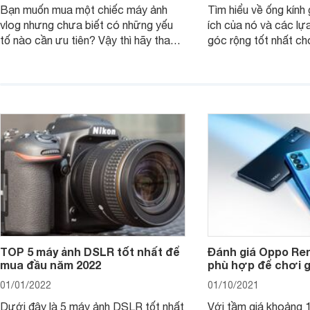
Bạn muốn mua một chiếc máy ảnh
Tìm hiểu về ống kính g
vlog nhưng chưa biết có những yếu
ích của nó và các lự
tố nào cần ưu tiên? Vậy thì hãy tham
góc rộng tốt nhất ch
khảo một số mẹo dưới đây của
ảnh của bạn.
Websosanh.
TOP 5 máy ảnh DSLR tốt nhất để
Đánh giá Oppo Ren
mua đầu năm 2022
phù hợp để chơi 
01/01/2022
01/10/2021
Dưới đây là 5 máy ảnh DSLR tốt nhất
Với tầm giá khoảng 10