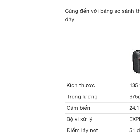
Cùng đến với bảng so sánh t
đây:
Kích thước
135
Trọng lượng
675
Cảm biến
24.
Bộ vi xử lý
EXP
Điểm lấy nét
51 đ