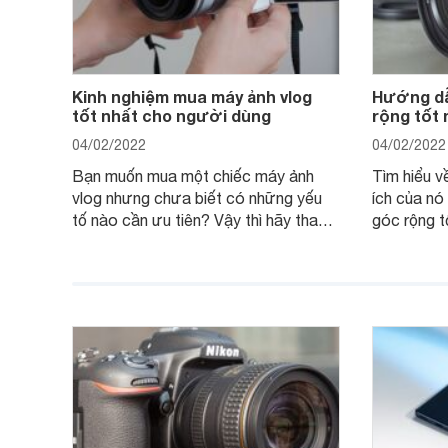
Kinh nghiệm mua máy ảnh vlog
Hướng dẫ
tốt nhất cho người dùng
rộng tốt
04/02/2022
04/02/2022
Bạn muốn mua một chiếc máy ảnh
Tìm hiểu về
vlog nhưng chưa biết có những yếu
ích của nó
tố nào cần ưu tiên? Vậy thì hãy tham
góc rộng t
khảo một số mẹo dưới đây của
ảnh của bạ
Websosanh.