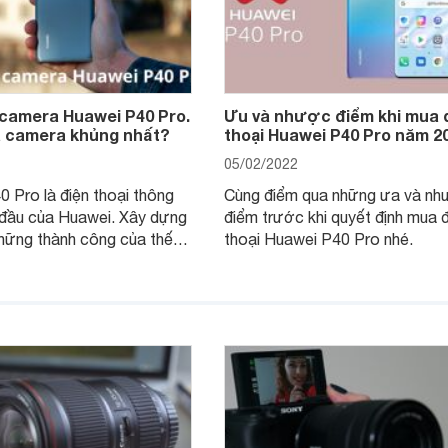
 camera Huawei P40 Pro.
Ưu và nhược điểm khi mua 
là camera khủng nhất?
thoại Huawei P40 Pro năm 2
05/02/2022
 Pro là điện thoại thông
Cùng điểm qua những ưa và nh
 đầu của Huawei. Xây dựng
điểm trước khi quyết định mua 
hững thành công của thế
thoại Huawei P40 Pro nhé.
o và P30 Pro trước đó,
ược nhắm mục tiêu cụ thể
iếp ảnh gia. Cùng khám phá
 camera của Huawei P40
n những gì.