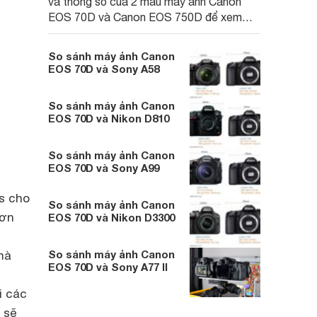
và thông số của 2 mẫu máy ảnh Canon
EOS 70D và Canon EOS 750D để xem
đâu mới là sự lựa chọn tốt hơn cả
So sánh máy ảnh Canon
EOS 70D và Sony A58
So sánh máy ảnh Canon
EOS 70D và Nikon D810
So sánh máy ảnh Canon
EOS 70D và Sony A99
0s cho
So sánh máy ảnh Canon
hơn
EOS 70D và Nikon D3300
So sánh máy ảnh Canon
mà
EOS 70D và Sony A77 II
i các
 sẽ