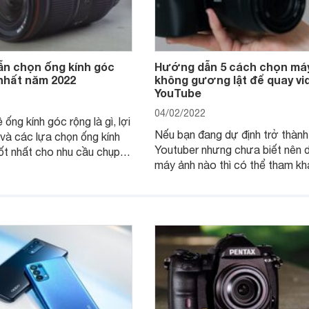
n chọn ống kính góc
Hướng dẫn 5 cách chọn má
 nhất năm 2022
không gương lật để quay vi
YouTube
04/02/2022
 ống kính góc rộng là gì, lợi
Nếu bạn đang dự định trở thàn
 và các lựa chọn ống kính
Youtuber nhưng chưa biết nên 
ốt nhất cho nhu cầu chụp
máy ảnh nào thì có thể tham kh
n.
mẹo chọn mua máy ảnh không
lật để quay video dưới đây.