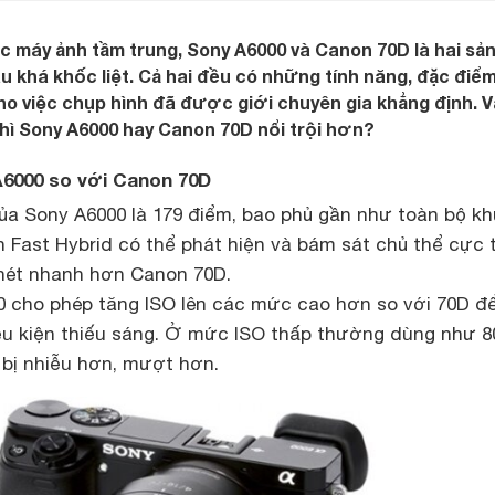
 máy ảnh tầm trung, Sony A6000 và Canon 70D là hai sả
 khá khốc liệt. Cả hai đều có những tính năng, đặc điể
cho việc chụp hình đã được giới chuyên gia khẳng định. V
hì Sony A6000 hay Canon 70D nổi trội hơn?
6000 so với Canon 70D
của
Sony A6000
là 179 điểm, bao phủ gần như toàn bộ k
n Fast Hybrid có thể phát hiện và bám sát chủ thể cực 
 nét nhanh hơn Canon 70D.
00 cho phép tăng ISO lên các mức cao hơn so với 70D đ
ều kiện thiếu sáng. Ở mức ISO thấp thường dùng như 8
t bị nhiễu hơn, mượt hơn.