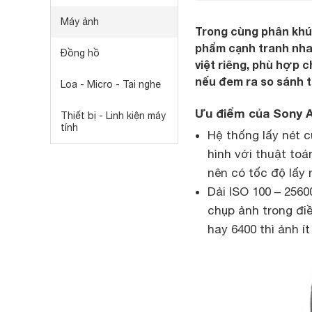
Máy ảnh
Trong cùng phân khúc
phẩm cạnh tranh nhau
Đồng hồ
việt riêng, phù hợp 
nếu đem ra so sánh t
Loa - Micro - Tai nghe
Ưu điểm của Sony A
Thiết bị - Linh kiện máy
tính
Hệ thống lấy nét 
hình với thuật toá
nên có tốc độ lấy
Dải ISO 100 – 256
chụp ảnh trong đi
hay 6400 thì ảnh í