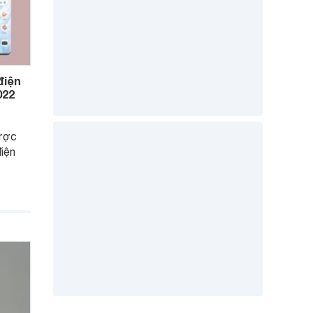
điện
022
ược
điện