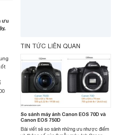
n
m ưu
ậy,
TIN TỨC LIÊN QUAN
hung
tốt
ể
00
So sánh máy ảnh Canon EOS 70D và
Canon EOS 750D
Bài viết sẽ so sánh những ưu nhược điểm