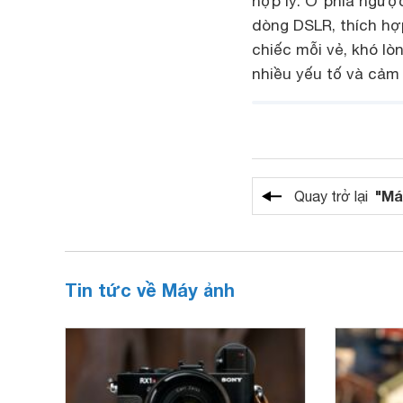
hợp lý. Ở phía ngượ
dòng DSLR, thích hợ
chiếc mỗi vẻ, khó l
nhiều yếu tố và cảm
"Má
Quay trở lại
Tin tức về Máy ảnh