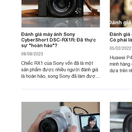
Đánh giá máy ảnh Sony
Đánh giá
CyberShort DSC-RX1R: Đã thực
Có phải 
sự "hoàn hảo"?
05/02/2022
08/08/2023
Huawei P40
Chiếc RX1 của Sony vốn đã là một
minh hàng
sản phẩm được nhiều người đánh giá
dựa trên n
là hoàn hảo, song Sony đã làm được
hệ P20 Pr
điều không thể: gia tăng sức mạnh
P40 Pro đ
cho RX1, loại bỏ màng lọc LPF (bộ
đến các nh
lọc thông thấp) và cải tiến tính năng
xem chiếc
xử lý ảnh JPEG.
Pro đem đế