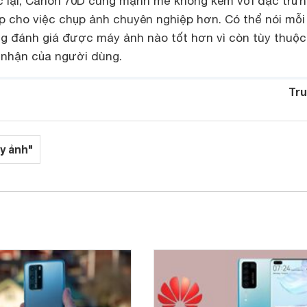
c lại, Canon 70D cũng mạnh mẽ không kém với đặc trưn
p cho việc chụp ảnh chuyên nghiệp hơn. Có thể nói mỗi
òng đánh giá được máy ảnh nào tốt hơn vì còn tùy thuộc
 nhận của người dùng.
Tru
y ảnh"