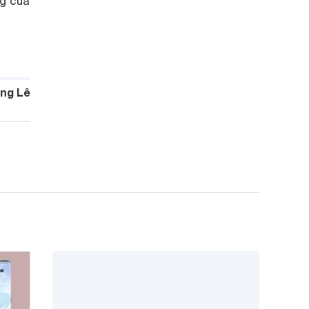
g của
ng Lê