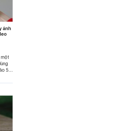
y ảnh
deo
h một
dùng
ảo 5
 gương