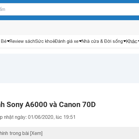
Khác
 Bé
Review sách
Sức khoẻ
Đánh giá xe
Nhà cửa & Đời sống
nh Sony A6000 và Canon 70D
p nhật ngày: 01/06/2020, lúc 19:51
hính trong bài
[Xem]