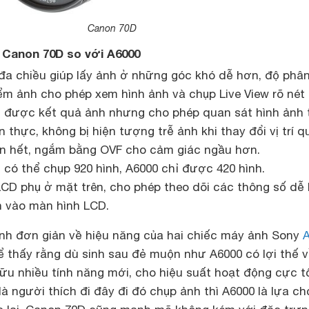
Canon 70D
Canon 70D so với A6000
đa chiều giúp lấy ảnh ở những góc khó dễ hơn, độ phân
ểm ảnh cho phép xem hình ảnh và chụp Live View rõ nét
 được kết quả ảnh nhưng cho phép quan sát hình ảnh 
 thực, không bị hiện tượng trễ ảnh khi thay đổi vị trí q
ên hết, ngắm bằng OVF cho cảm giác ngầu hơn.
D
có thể chụp 920 hình, A6000 chỉ được 420 hình.
CD phụ ở mặt trên, cho phép theo dõi các thông số dễ
 vào màn hình LCD.
sánh đơn giản về hiệu năng của hai chiếc máy ảnh Sony
ể thấy rằng dù sinh sau đẻ muộn như A6000 có lợi thế 
ữu nhiều tính năng mới, cho hiệu suất hoạt động cực t
 là người thích đi đây đi đó chụp ảnh thì A6000 là lựa c