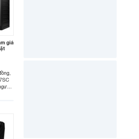
ảm giá
ặt
đồng,
R7SC
người
ị nhiều