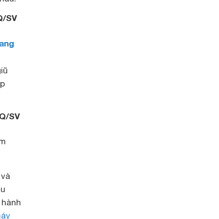
Q/SV
gang
iũ
ặp
WQ/SV
ăm
 và
ếu
n hành
áy