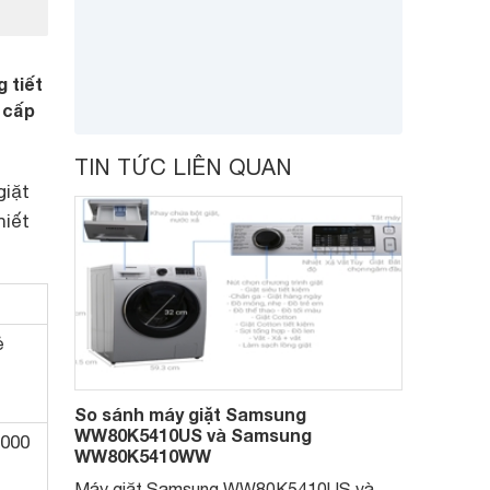
 tiết
 cấp
TIN TỨC LIÊN QUAN
giặt
hiết
ẻ
So sánh máy giặt Samsung
WW80K5410US và Samsung
.000
WW80K5410WW
Máy giặt Samsung WW80K5410US và