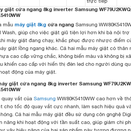
trực tiếp
áy giặt cửa ngang 8kg inverter Samsung WF79U2KWQ
K5410WW
máy giặt 8kg
cửa ngang
ủa mẫu
Samsung WW80K5410W
Wash, giúp cho việc giặt giũ tiện lợi hơn khi bà nội trợ
khi máy giặt đang chạy, khắc phục được nhược điểm c
áy giặt lồng ngang khác. Cả hai mẫu máy giặt có thân
nhựa cao cấp vững chắc, không biến màu và không bị x
u khiển cao cấp với hiển thị đèn led cho người dùng q
hoạt động của máy giặt.
 máy giặt cửa ngang 8kg inverter Samsung WF79U2K
K5410WW
ộ quay vắt của
Samsung
WW80K5410WW cao hơn về th
út cho tốc độ quay vắt cực nhanh, làm sạch hiệu quả v
hóng. Cả hai mẫu máy giặt đều sử dụng côn gnghệ Digi
ện năng khi hoạt động với tần suất cao, giúp giảm chi ph
như vậy hiệu năng của hai sản phẩm này tương đương n