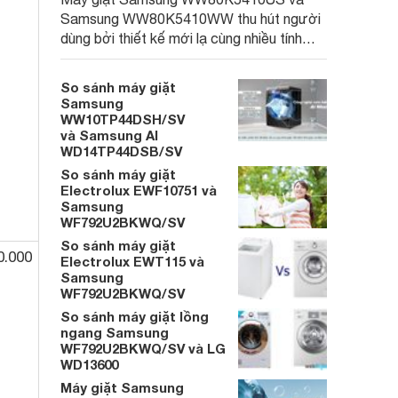
Samsung WW80K5410WW thu hút người
dùng bởi thiết kế mới lạ cùng nhiều tính
năng hiện đại, phù hợp với điều kiện của
mọi gia đình.
So sánh máy giặt
Samsung
WW10TP44DSH/SV
và Samsung AI
WD14TP44DSB/SV
So sánh máy giặt
Electrolux EWF10751 và
Samsung
WF792U2BKWQ/SV
So sánh máy giặt
0.000
Electrolux EWT115 và
Samsung
WF792U2BKWQ/SV
So sánh máy giặt lồng
ngang Samsung
WF792U2BKWQ/SV và LG
WD13600
Máy giặt Samsung