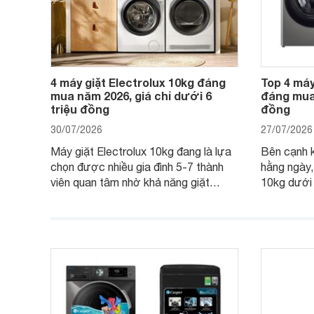
4 máy giặt Electrolux 10kg đáng
Top 4 máy
mua năm 2026, giá chỉ dưới 6
đáng mua 
triệu đồng
đồng
30/07/2026
27/07/2026
Máy giặt Electrolux 10kg đang là lựa
Bên cạnh k
chọn được nhiều gia đình 5-7 thành
hằng ngày,
viên quan tâm nhờ khả năng giặt
10kg dưới
được lượng quần áo lớn, tích hợp
năng sấy kh
nhiều công nghệ chăm sóc vải và
pháp hữu í
mức giá ngày càng dễ tiếp cận. Dưới
ngày mưa 
đây là 4 mẫu máy giặt Electrolux 10kg
đặc trưng 
nổi bật trong tầm giá 5–6 triệu đồng.