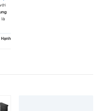
với
ung
 là
 Hạnh