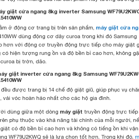
áy giặt cửa ngang 8kg inverter Samsung WF79U2KW
K5410WW
máy giặt cửa n
nằm ở động cơ trang bị trên sản phẩm,
0WW dùng động cơ dây curoa trong khi đó Samsung
ơn với động cơ truyền động trực tiếp cho máy giặt g
có hiện tượng rung ồn và độ bền bỉ cao hơn, không g
curoa bị trờn, dão.
 máy giặt inverter cửa ngang 8kg Samsung WF79U2K
K5410WW
đều được trang bị 14 chế độ giặt giũ, giúp phục vụ ch
, vải vóc hoàn hảo nhất cho các hộ gia đình.
máy giặt
ười dùng giữa một dòng
truyền động trực tiếp
rên phụ thuộc vào khả năng tài chính của mỗi người, n
iặt có độ bền bỉ cao hơn và không có tiếng ồn khi vậ
ng WF79U2KWQ sẽ là lựa chọn tốt hơn. Trong khi đó,
m