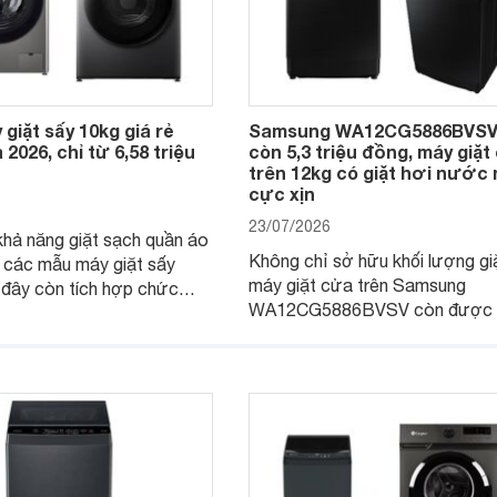
 giặt sấy 10kg giá rẻ
Samsung WA12CG5886BVSV 
2026, chỉ từ 6,58 triệu
còn 5,3 triệu đồng, máy giặt
trên 12kg có giặt hơi nước
cực xịn
23/07/2026
hả năng giặt sạch quần áo
Không chỉ sở hữu khối lượng giặ
 các mẫu máy giặt sấy
máy giặt cửa trên Samsung
 đây còn tích hợp chức
WA12CG5886BVSV còn được t
ô tiện lợi, trở thành giải
hợp nhiều công nghệ hiện đại, t
ch cho gia đình trong những
thành lựa chọn phù hợp cho các
kéo dài hoặc mùa nồm ẩm
đình đông thành viên.
tại nước ta.