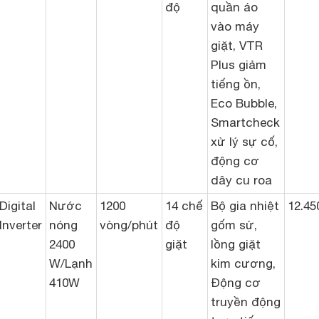
độ
quần áo
vào máy
giặt, VTR
Plus giảm
tiếng ồn,
Eco Bubble,
Smartcheck
xử lý sự cố,
động cơ
dây cu roa
Digital
Nước
1200
14 chế
Bộ gia nhiệt
12.45
Inverter
nóng
vòng/phút
độ
gốm sứ,
2400
giặt
lồng giặt
W/Lạnh
kim cương,
410W
Động cơ
truyền động