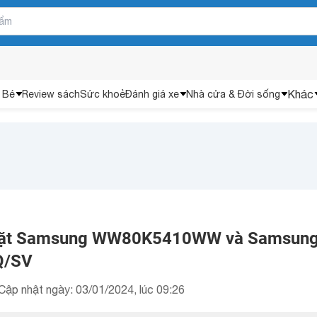
Khác
 Bé
Review sách
Sức khoẻ
Đánh giá xe
Nhà cửa & Đời sống
giặt Samsung WW80K5410WW và Samsun
Q/SV
Cập nhật ngày: 03/01/2024, lúc 09:26