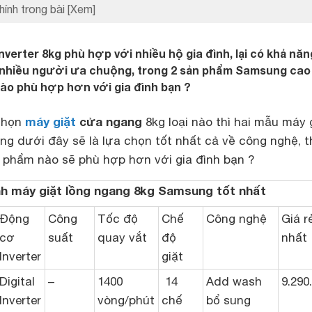
hính trong bài
[Xem]
verter 8kg phù hợp với nhiều hộ gia đình, lại có khả năng
nhiều người ưa chuộng, trong 2 sản phẩm Samsung cao
ào phù hợp hơn với gia đình bạn ?
máy giặt
cửa ngang
chọn
8kg loại nào thì hai mẫu máy 
g dưới đây sẽ là lựa chọn tốt nhất cả về công nghệ, t
n phẩm nào sẽ phù hợp hơn với gia đình bạn ?
h máy giặt lồng ngang 8kg Samsung tốt nhất
Động
Công
Tốc độ
Chế
Công nghệ
Giá r
cơ
suất
quay vắt
độ
nhất
Inverter
giặt
Digital
–
1400
14
Add wash
9.290
Inverter
vòng/phút
chế
bổ sung