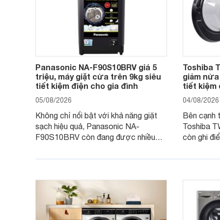
Panasonic NA-F90S10BRV giá 5
Toshiba
triệu, máy giặt cửa trên 9kg siêu
giảm nửa 
tiết kiệm điện cho gia đình
tiết kiệm
05/08/2026
04/08/2026
Không chỉ nổi bật với khả năng giặt
Bên cạnh th
sạch hiệu quả, Panasonic NA-
Toshiba 
F90S10BRV còn đang được nhiều
còn ghi đi
đại lý bán với mức giá hấp dẫn, trở
giặt hiện 
thành lựa chọn phù hợp cho các gia
sạch hiệu 
đình Việt đang tìm kiếm một mẫu máy
vệ quần áo
giặt cửa trên 9kg.
giặt.