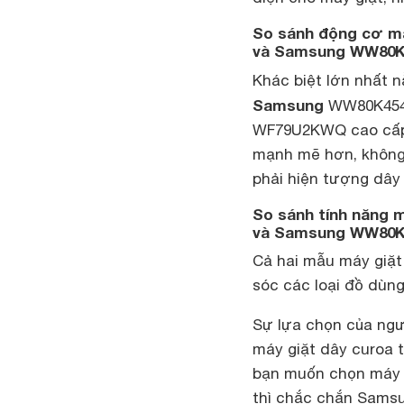
So sánh động cơ m
và Samsung WW80
Khác biệt lớn nhất 
Samsung
WW80K4541
WF79U2KWQ cao cấp h
mạnh mẽ hơn, không 
phải hiện tượng dây 
So sánh tính năng
và Samsung WW80
Cả hai mẫu máy giặt 
sóc các loại đồ dùng
Sự lựa chọn của ng
máy giặt dây curoa t
bạn muốn chọn máy g
thì chắc chắn Samsu