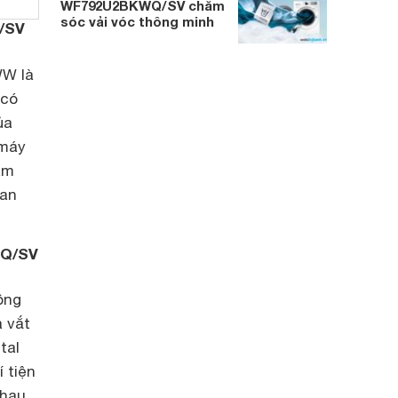
WF792U2BKWQ/SV chăm
sóc vải vóc thông minh
/SV
W là
 có
ủa
 máy
âm
uan
WQ/SV
ông
à vắt
tal
í tiện
hau.