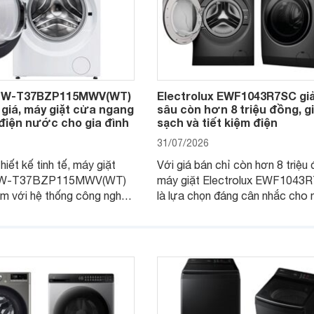
 TW-T37BZP115MWV(WT)
Electrolux EWF1043R7SC gi
giá, máy giặt cửa ngang
sâu còn hơn 8 triệu đồng, gi
 điện nước cho gia đình
sạch và tiết kiệm điện
31/07/2026
iết kế tinh tế, máy giặt
Với giá bán chỉ còn hơn 8 triệu 
TW-T37BZP115MWV(WT)
máy giặt Electrolux EWF1043
ểm với hệ thống công nghệ
là lựa chọn đáng cân nhắc cho 
đại, mang đến khả năng làm
tiêu dùng Việt nhờ được trang b
quả, giảm phai màu và bảo
công nghệ và tính năng hiện đại.
 tốt hơn sau mỗi chu trình