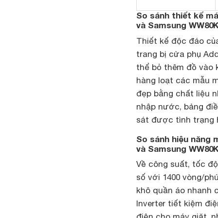
So sánh thiết kế m
và Samsung WW80
Thiết kế độc đáo c
trang bị cửa phụ Add 
thể bỏ thêm đồ vào 
hàng loạt các mẫu m
đẹp bằng chất liệu 
nhập nước, bảng điề
sát được tình trạng 
So sánh hiệu năng
và Samsung WW80
Về công suất, tốc đ
số với 1400 vòng/ph
khô quần áo nhanh c
Inverter tiết kiệm đi
điện cho máy giặt, 