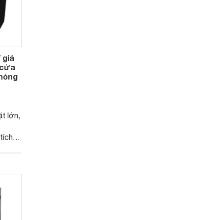
giá
 cửa
 nóng
t lớn,
ích
rở
 gia