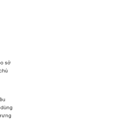
bo sở
 chủ
iều
y dùng
trưng