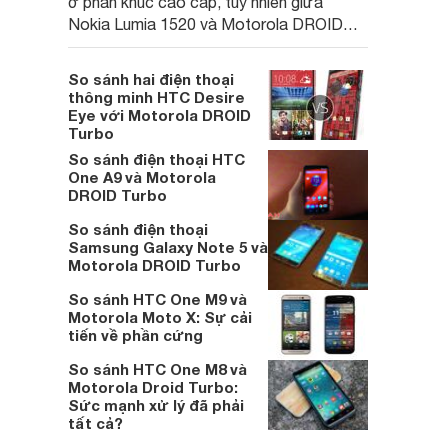
ở phân khúc cao cấp, tuy nhiên giữa
Nokia Lumia 1520 và Motorola DROID
Turbo có rất nhiều điểm khác biệt cơ bản
So sánh hai điện thoại
thông minh HTC Desire
Eye với Motorola DROID
Turbo
So sánh điện thoại HTC
One A9 và Motorola
DROID Turbo
So sánh điện thoại
Samsung Galaxy Note 5 và
Motorola DROID Turbo
So sánh HTC One M9 và
Motorola Moto X: Sự cải
tiến về phần cứng
So sánh HTC One M8 và
Motorola Droid Turbo:
Sức mạnh xử lý đã phải
tất cả?