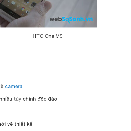
HTC One M
9
 về
camera
 nhiều tùy chỉnh độc đáo
ới về thiết kế