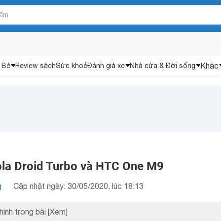
Khác
 Bé
Review sách
Sức khoẻ
Đánh giá xe
Nhà cửa & Đời sống
la Droid Turbo và HTC One M9
g
Cập nhật ngày: 30/05/2020, lúc 18:13
hính trong bài
[Xem]