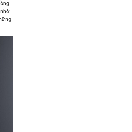
nồng
 nhờ
những