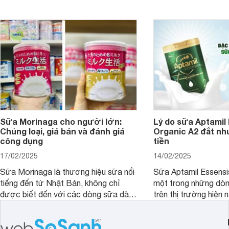
có tốt không? Thành phần dinh
sữa Free Lactose cho
dưỡng có gì đặc biệt? Giá sữa
người lớn, giúp giải q
Meadow Fresh trên thị trường hiện
loạn tiêu hóa, hấp t
nay ra sao? Hãy cùng tìm hiểu ngay.
Sữa Morinaga cho người lớn:
Lý do sữa Aptamil
Chủng loại, giá bán và đánh giá
Organic A2 đắt nh
công dụng
tiền
17/02/2025
14/02/2025
Sữa Morinaga là thương hiệu sữa nổi
Sữa Aptamil Essensi
tiếng đến từ Nhật Bản, không chỉ
một trong những dò
được biết đến với các dòng sữa dành
trên thị trường hiện 
cho trẻ nhỏ mà còn có các sản phẩm
phụ huynh khi tìm hi
dành riêng cho người lớn. Vậy sữa
này thường thắc mắc
Morinaga cho người lớn có mấy loại
Aptamil Essensis Org