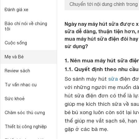
Chuyển tới nội dung chính trong 
Đánh giá xe
Ngày nay máy hút sữa được xe
Báo chí nói về chúng
tôi
sữa dễ dàng, thuận tiện hơn, 
mua máy hút sữa điện đôi hay
Cuộc sống
sử dụng?
Mẹ và Bé
1. Nên mua máy hút sữa điệ
1.1. Quyết định theo nhu cầ
Review sách
So sánh máy hút
sữa
điện đơn
Tư vấn nhạc cụ
với những người mẹ muốn dàn
hút sữa điện đơn có thể là lự
Sức khoẻ
giúp mẹ kích thích sữa về sau
bé bú xong luôn còn sót lại 
Chăm sóc thú cưng
thể giúp mẹ vắt sạch sẽ, hạn
Thiết bị công nghiệp
gặp ở các bà mẹ.