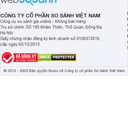
và giá bán của sản phẩm này như thế
hơn so với các dòng
nào? Hãy cùng tìm hiểu chi tiết trong
giải đáp câu hỏi này,
CÔNG TY CỔ PHẦN SO SÁNH VIỆT NAM
bài viết sau.
4 yếu tố sau.
Công cụ so sánh giá online - Không bán hàng
Trụ sở chính: Số 195 Khâm Thiên, Thổ Quan, Đống Đa,
Hà Nội
Giấy chứng nhận đăng ký kinh doanh số 0106373516,
cấp ngày 02/12/2013
© 2013 - 2023 Bản quyền thuộc về Công ty cổ phần So Sánh Việt Nam