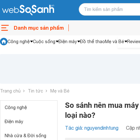
Danh mục sản phẩm
Công nghệ
Cuộc sống
Điện máy
Đồ thể thao
Mẹ và Bé
Revie
Trang chủ
Tin tức
Mẹ và Bé
So sánh nên mua máy h
Công nghệ
loại nào?
Điện máy
Tác giả: nguyendinhtung
Cập nh
Nhà cửa & Đời sống