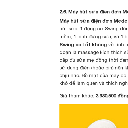
2.6. Máy hút sữa điện đơn 
Máy hút sữa điện đơn Medel
hút sữa, 1 động cơ Swing dùng
mềm, 1 bình đựng sữa, và 1 b
Swing có tốt không
về tính 
đoạn là massage kích thích s
cấp đủ sữa mẹ đồng thời đem 
sử dụng điện (hoặc pin) nên 
chịu nào. Bề mặt của máy có 
khó để làm quen và thích nghi
3.980.500 đồ
Giá tham khảo: