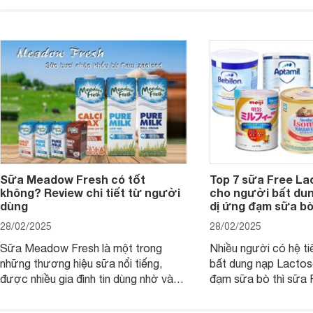
nguyên liệu sạch. Vậ
công dụng như thế nào, cùng tìm hiểu
có tốt không, có nh
ngay trong bài viết sau.
thể gì, hãy cùng Web
hiểu ngay trong bài v
Sữa Meadow Fresh có tốt
Top 7 sữa Free Lac
không? Review chi tiết từ người
cho người bất dun
dùng
dị ứng đạm sữa b
28/02/2025
28/02/2025
Sữa Meadow Fresh là một trong
Nhiều người có hệ t
những thương hiệu sữa nổi tiếng,
bất dung nạp Lactos
được nhiều gia đình tin dùng nhờ vào
đạm sữa bò thì sữa 
chất lượng dinh dưỡng và hương vị
sản phẩm dinh dưỡn
thơm ngon. Vậy sữa Meadow Fresh
dụng. Dưới đây là da