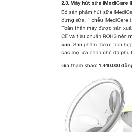
2.3. Máy hút sữa iMediCare 
Bộ sản phẩm hút sữa iMediCar
đựng sữa, 1 phễu iMediCare ti
Toàn thân máy được sản xuất
m
CE và tiêu chuẩn ROHS nên
cao
. Sản phẩm được tích hợ
các mẹ lựa chọn chế độ phù 
1.440.000 đồ
Giá tham khảo: