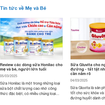
Tin tức về Mẹ và Bé
Review các dòng sữa Honilac cho
Sữa Gluvita cho n
mẹ và bé, người lớn tuổi
đường - tất tật n
cần nắm rõ
05/03/2025
04/03/2025
Sữa Honilac là một trong những loại
Sữa Gluvita là sản 
sữa bột chất lượng cao nhờ công
tốt cho sức khỏe và 
thức đặc biệt, có nhiều chủng loại
đường huyết dành ch
dùng được cho cả trẻ em, mẹ bầu và
đường với công thứ
người lớn tuổi. Vậy sản phẩm này có