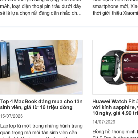
mAh, loạt điện thoại pin trâu dưới đây
smartphone mới, Xia
sẽ là lựa chọn rất đáng cân nhắc cho
thời giới thiệu Xiao
người dùng Việt.
phiên bản nâng cấp 
dòng đồng hồ thông 
Watch S.
Top 4 MacBook đáng mua cho tân
Huawei Watch Fit 5
sinh viên, giá từ 16 triệu đồng
với kính sapphire, v
10 ngày, giá 4,99 t
15/07/2026
14/07/2026
Laptop là một trong những hành trang
Đồng hồ thông minh
quan trọng mà mỗi tân sinh viên cần