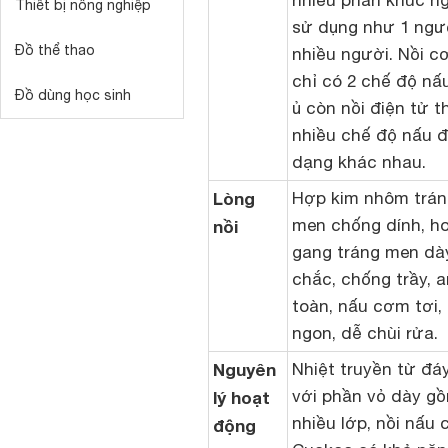
nhiều phân khúc n
Thiết bị nông nghiệp
sử dụng như 1 ngư
Đồ thể thao
nhiều người. Nồi cơ
chỉ có 2 chế độ nấ
Đồ dùng học sinh
ủ còn nồi điện tử t
nhiều chế độ nấu 
dạng khác nhau.
Lòng
Hợp kim nhôm trán
men chống dính, h
nồi
gang tráng men dà
chắc, chống trầy, a
toàn, nấu cơm tơi,
ngon, dễ chùi rửa.
Nguyên
Nhiệt truyền từ đáy
với phần vỏ dày g
lý hoạt
nhiều lớp, nồi nấu 
động