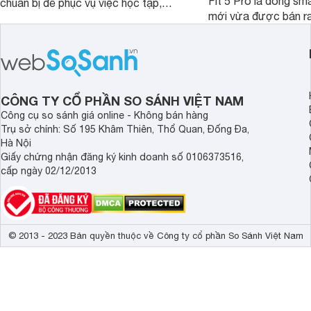
Fit 5 Pro là dòng sm
chuẩn bị để phục vụ việc học tập,
mới vừa được bán ra 
nghiên cứu và cả nhu cầu làm thêm.
Việt Nam năm 2026.
Nếu ưu tiên một thiết bị gọn nhẹ, hiệu
huy thế mạnh từ thế 
năng ổn định, bền bỉ cùng mức giá dễ
thiết kế thời thượng 
tiếp cận, dưới đây là những mẫu
năng hiện đại.
MacBook đáng cân nhắc dành cho
tân sinh viên.
CÔNG TY CỔ PHẦN SO SÁNH VIỆT NAM
Công cụ so sánh giá online - Không bán hàng
Trụ sở chính: Số 195 Khâm Thiên, Thổ Quan, Đống Đa,
Hà Nội
Giấy chứng nhận đăng ký kinh doanh số 0106373516,
cấp ngày 02/12/2013
© 2013 - 2023 Bản quyền thuộc về Công ty cổ phần So Sánh Việt Nam