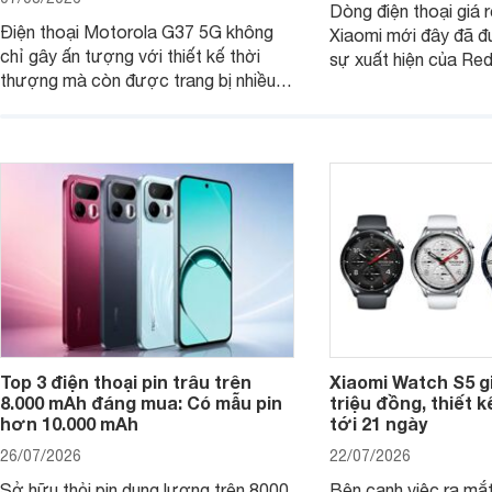
Dòng điện thoại giá 
Điện thoại Motorola G37 5G không
Xiaomi mới đây đã đ
chỉ gây ấn tượng với thiết kế thời
sự xuất hiện của Re
thượng mà còn được trang bị nhiều
máy đang nhận được
tính năng và công nghệ hiện đại, đáp
của nhiều khách hàng
ứng tốt nhu cầu sử dụng hằng ngày
của người dùng phổ thông.
Top 3 điện thoại pin trâu trên
Xiaomi Watch S5 g
8.000 mAh đáng mua: Có mẫu pin
triệu đồng, thiết k
hơn 10.000 mAh
tới 21 ngày
26/07/2026
22/07/2026
Sở hữu thỏi pin dung lượng trên 8000
Bên cạnh việc ra mắt