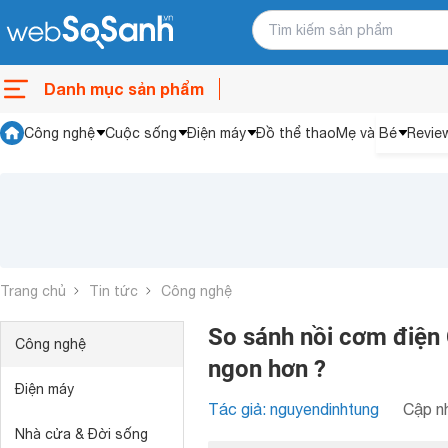
Danh mục sản phẩm
Công nghệ
Cuộc sống
Điện máy
Đồ thể thao
Mẹ và Bé
Revie
Trang chủ
Tin tức
Công nghệ
So sánh nồi cơm điện 
Công nghệ
ngon hơn ?
Điện máy
Tác giả: nguyendinhtung
Cập nh
Nhà cửa & Đời sống