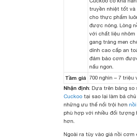
Cuckoo có khả năn
truyền nhiệt tốt và
cho thực phẩm luô
được nóng. Lòng n
với chất liệu nhôm
gang tráng men ch
dính cao cấp an to
đảm bảo cơm đượ
nấu ngon.
Tầm giá
700 nghìn – 7 triệu
Nhận định
: Dựa trên bảng so 
Cuckoo
tại sao lại làm bá ch
những ưu thế nổi trội hơn
nồi
phù hợp với nhiều đối tượng
hơn.
Ngoài ra tùy vào giá nồi cơm