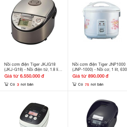
Nồi cơm điện Tiger JKJG18
Nồi cơm điện Tiger JNP1000
(JKJ-G18) - Nồi điện tử, 1.8 lít,
(JNP-1000) - Nồi cơ, 1 lít, 6
1400W, màu W/ S/ T
Giá từ 6.550.000 đ
Giá từ 890.000 đ
3
75
Có
nơi bán
Có
nơi bán