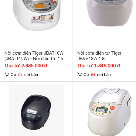
Nồi cơm điện Tiger JBAT10W
Nồi cơm điện tử Tiger
(JBA-T10W) - Nồi điện tử, 1 lít,
JBVS18W 1.8L
641W
Giá từ 2.685.000 đ
Giá từ 1.845.000 đ
24
84
Có
nơi bán
Có
nơi bán