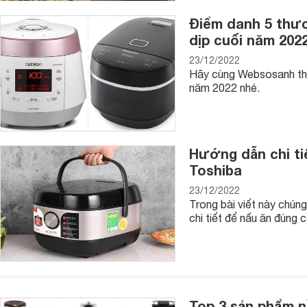
Trang bị màn hình điều khiển LCD hiện đại giúp người nấu thao
Điểm danh 5 thư
dịp cuối năm 202
2. Nhược điểm:
23/12/2022
Nồi này có dây điện dạng rời, nếu không sử dụng cẩn thận rấ
Hãy cùng Websosanh tha
năm 2022 nhé.
Nồi cơm điện Tiger khuyên bạn nên mua
1.
Nồi cơm điện cao tần
Tiger:
Đối với sản phẩm này, bạn
Nồi cơm điện tử
cao tần Tiger JKW-A18S 1,8L hiện có giá bá
Hướng dẫn chi ti
Nồi cơm điện tử cao tần Tiger JKT-S18W 1198 W 1,8L có mứ
Toshiba
Nồi cơm điện cao tần là sản phẩm cao cấp được nhiều người 
23/12/2022
đây còn là nồi cơm điện có khả năng chế biến nhiều công th
Trong bài viết này chún
sang trọng.
chi tiết để nấu ăn đúng 
Top 3 sản phẩm n