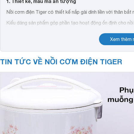
1. Thiết kế, mẫu mã ấn tượng
Nồi cơm điện Tiger có thiết kế nắp gài dính liền với thân bắt
Kiểu dáng sản phẩm góp phần tạo hoạt động ổn định cho nồi
Nồi cơm này có vẻ ngoài bắt mắt với hình dáng nhỏ gọn, màu 
Xem thêm n
TIN TỨC VỀ NỒI CƠM ĐIỆN TIGER