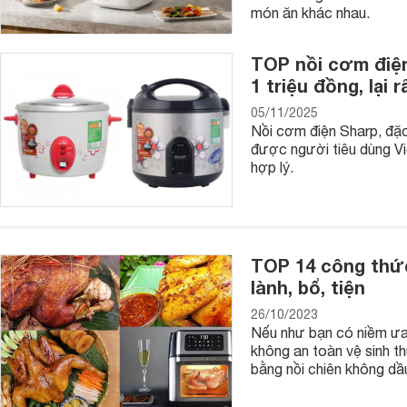
món ăn khác nhau.
Sử dụng nồi sẽ giúp gia đình có những bữa cơm ngon, nhanh c
Nồi nấu cho hạt nở đều, thơm và không bị khô cứng.
TOP nồi cơm điện
1 triệu đồng, lại r
Nồi cơm điện Tiger này có thời gian giữ ấm cơm lên tới 24 ti
05/11/2025
Nồi cơm điện Sharp, đặc
được người tiêu dùng Vi
hợp lý.
TOP 14 công thức
lành, bổ, tiện
26/10/2023
Nếu như bạn có niềm ưa 
không an toàn vệ sinh t
bằng nồi chiên không dầ