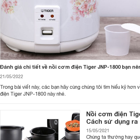
Đánh giá chi tiết về nồi cơm điện Tiger JNP-1800 bạn nên
2. Dung tích nồi cơm điện đa dạng
21/05/2022
Sản phẩm này có nhiều dung tích khác nhau cho các bạn lự
Trong bài viết này, các bạn hãy cùng chúng tôi tìm hiểu kỹ hơn 
Nồi có dung tích 1 lít.
điện Tiger JNP-1800 này nhé.
Nồi 1,5 lít.
Nồi 1,8 lít…
Nồi cơm điện Tig
Cách sử dụng ra
3. Chất liệu nồi bền bỉ, tốt cho sức khỏe
15/05/2021
Lòng nồi cơm điện
Tiger được hãng trang bị bằng hợp kim nh
Chúng ta thường hay que