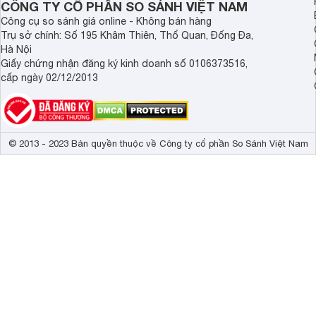
CÔNG TY CỔ PHẦN SO SÁNH VIỆT NAM
3. Nồi cơm điện cơ Tiger
Công cụ so sánh giá online - Không bán hàng
Trụ sở chính: Số 195 Khâm Thiên, Thổ Quan, Đống Đa,
Một sản phẩm nữa mà các bạn cũng nên tham khảo đó là nồ
Hà Nội
650W, phù hợp với những gia đình từ 4 đến 6 thành viên.
Giấy chứng nhận đăng ký kinh doanh số 0106373516,
cấp ngày 02/12/2013
Sản phẩm này hiện có mức giá khá bình dân, vào khoảng 2,9 
Trên đây là danh
sách
các nồi cơm điện Tiger đang được khác
vượt trội, thiết kế tinh tế, sang trọng và hiện đại, nồi cơm đ
những bữa cơm thơm ngon và bổ dưỡng.
© 2013 - 2023 Bản quyền thuộc về Công ty cổ phần So Sánh Việt Nam