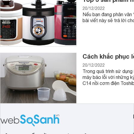
20/12/2022
Nếu bạn đang phân vân “
bài viết này sẽ trả lời 
Cách khắc phục l
20/12/2022
Trong quá trình sử dụng
máy báo lỗi với những ký
C14 nồi cơm điện Toshib
2. Nồi cơm điện điện tử Tiger
Đây cũng là nồi cơm được lòng các bà nội trợ. Sản phẩm nà
dẫn hơn.
Sản phẩm thịnh hành nhất mà các bạn có thể tham khảo đó l
triệu đồng.