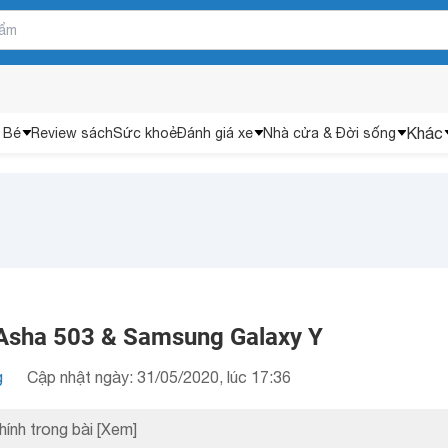
Khác
 Bé
Review sách
Sức khoẻ
Đánh giá xe
Nhà cửa & Đời sống
Asha 503 & Samsung Galaxy Y
g
Cập nhật ngày: 31/05/2020, lúc 17:36
hính trong bài
[Xem]