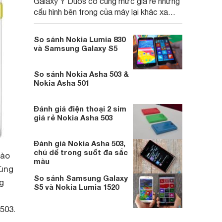
Galaxy Y Duos có cùng mức giá rẻ nhưng
cấu hình bên trong của máy lại khác xa
nhau. Lumia 928 có thể làm hài lòng người
dùng với mức giá rẻ còn về phần Galaxy Y
So sánh Nokia Lumia 830
Duos lại không làm được điều này.
và Samsung Galaxy S5
So sánh Nokia Asha 503 &
Nokia Asha 501
Đánh giá điện thoại 2 sim
giá rẻ Nokia Asha 503
Đánh giá Nokia Asha 503,
chú dế trong suốt đa sắc
vào
màu
cùng
So sánh Samsung Galaxy
g
S5 và Nokia Lumia 1520
503.