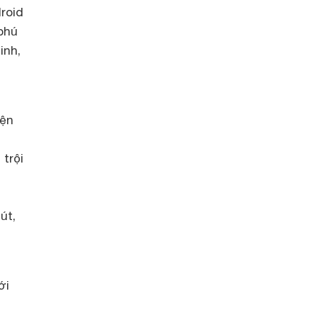
roid
 phú
inh,
iện
trội
út,
ới