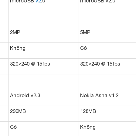
microUSB
v2
.0
microUSB v2.0
2MP
5MP
Không
Có
320×240 @ 15fps
320×240 @ 15fps
Android v2.3
Nokia Asha v1.2
290MB
128MB
Có
Không