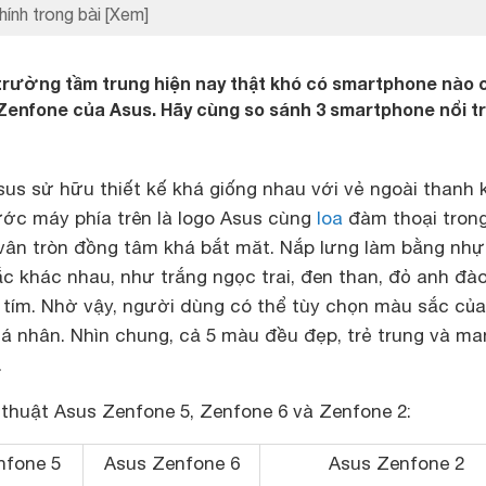
hính trong bài
[Xem]
trường tầm trung hiện nay thật khó có smartphone nào 
enfone của Asus. Hãy cùng so sánh 3 smartphone nổi tr
us sử hữu thiết kế khá giống nhau với vẻ ngoài thanh 
ước máy phía trên là logo Asus cùng
loa
đàm thoại trong
vân tròn đồng tâm khá bắt măt. Nắp lưng làm bằng nhự
c khác nhau, như trắng ngọc trai, đen than, đỏ anh đào
tím. Nhờ vậy, người dùng có thể tùy chọn màu sắc củ
á nhân. Nhìn chung, cả 5 màu đều đẹp, trẻ trung và man
.
 thuật Asus Zenfone 5, Zenfone 6 và Zenfone 2:
nfone 5
Asus Zenfone 6
Asus Zenfone 2