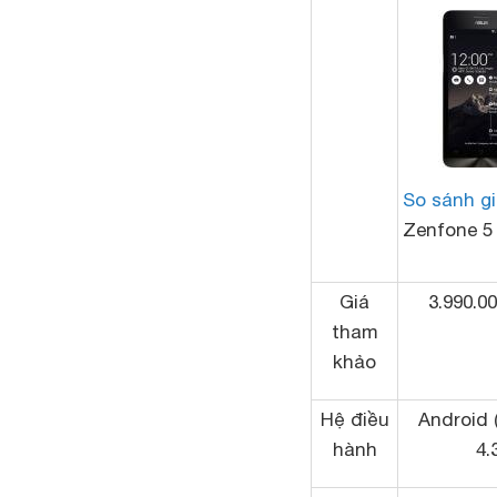
So sánh g
Zenfone 5
Giá
3.990.0
tham
khảo
Hệ điều
Android (
hành
4.3