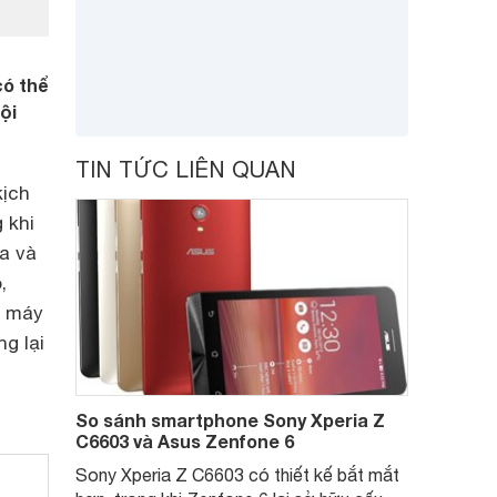
có thể
ội
TIN TỨC LIÊN QUAN
kịch
 khi
a và
,
a máy
g lại
So sánh smartphone Sony Xperia Z
C6603 và Asus Zenfone 6
Sony Xperia Z C6603 có thiết kế bắt mắt