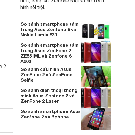
hơn, trong khi Zenfone 6 lại sở hữu cấu
hình nổi trội.
So sánh smartphone tầm
trung Asus Zenfone 6 và
Nokia Lumia 830
So sánh smartphone tầm
trung Asus ZenFone 2
ZE551ML và Zenfone 6
A600
e 2
So sánh cấu hình Asus
ZenFone 2 và ZenFone
Selfie
So sánh điện thoại thông
minh Asus Zenfone 2 và
ZenFone 2 Laser
So sánh smartphone Asus
Zenfone 2 và Bphone