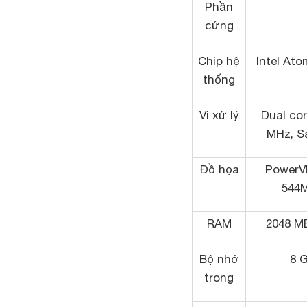
Phần
cứng
Chip hệ
Intel At
thống
Vi xử lý
Dual cor
MHz, Sa
Đồ họa
PowerV
544
RAM
2048 M
Bộ nhớ
8 
trong