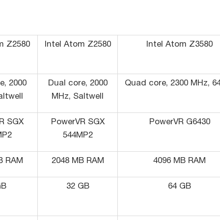
om Z2580
Intel Atom Z2580
Intel Atom Z3580
e, 2000
Dual core, 2000
Quad core, 2300 MHz, 64
ltwell
MHz, Saltwell
R SGX
PowerVR SGX
PowerVR G6430
MP2
544MP2
B RAM
2048 MB RAM
4096 MB RAM
GB
32 GB
64 GB