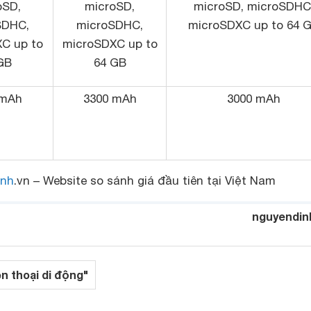
oSD,
microSD,
microSD, microSDHC
SDHC,
microSDHC,
microSDXC up to 64 
C up to
microSDXC up to
GB
64 GB
 mAh
3300 mAh
3000 mAh
nh
.vn – Website so sánh giá đầu tiên tại Việt Nam
nguyendin
ện thoại di động"