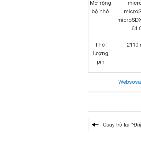
Mở rộng
micr
bộ nhớ
micro
microSDX
64 
Thời
2110
lượng
pin
Websosa
"Đi
Quay trở lại