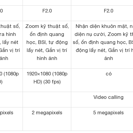
.0
F2.0
F2.0
huật số,
Zoom kỹ thuật số,
Nhận diện khuôn mặt, 
ửa hình
ổn định quang
diện nụ cười, Zoom kỹ t
, lấy nét
học, BSI, tự động
số, ổn định quang học, BS
ắn vị trí
lấy nét, Gắn vị trí
động lấy nét, Gắn vị trí 
 ảnh
hình ảnh
ảnh
0 (1080p
1920×1080 (1080p
có
)
HD) (30 fps)
Video calling
pixels
2 megapixels
5 megapixels