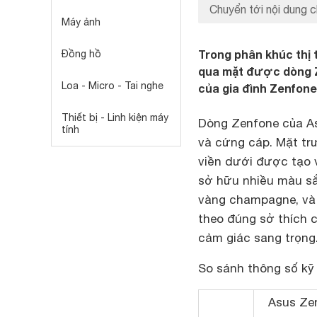
Chuyển tới nội dung c
Máy ảnh
Trong phân khúc thị 
Đồng hồ
qua mặt được dòng Z
Loa - Micro - Tai nghe
của gia đình Zenfone
Thiết bị - Linh kiện máy
Dòng Zenfone của As
tính
và cứng cáp. Mặt tr
viền dưới được tạo 
sở hữu nhiều màu sắ
vàng champagne, và 
theo đúng sở thích c
cảm giác sang trọng
So sánh thông số kỹ
Asus Ze