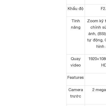
Khẩu độ
F2
Tính
Zoom kỹ t
năng
chỉnh s
ảnh, (BSI)
tự động, G
hình
Quay
1920×108
video
HD
Features
Camera
2 mega
trước