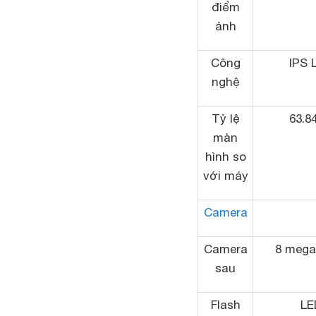
điểm
ảnh
Công
IPS 
nghệ
Tỷ lệ
63.8
màn
hình so
với máy
Camera
Camera
8 mega
sau
Flash
LE