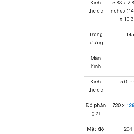
Kích
5.83 x 2.
thước
inches (14
x 10.
Trọng
145
lượng
Màn
hình
Kích
5.0 i
thước
Độ phân
720 x
12
giải
Mật độ
294 