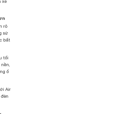
a xe
hơn
n rõ
g sử
c bất
u tối
 nền,
ống ổ
ới Air
 đèn