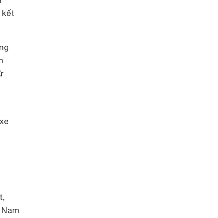
r
 kết
ung
n
ử
 xe
t,
t Nam