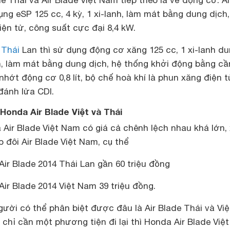
e Thái và Air Blade Việt Nam tiếp theo là về động cơ. Ai
ng eSP 125 cc, 4 kỳ, 1 xi-lanh, làm mát bằng dung dịch,
ện tử, công suất cực đại 8,4 kW.
 Thái
Lan thì sử dụng động cơ xăng 125 cc, 1 xi-lanh d
n, làm mát bằng dung dịch, hệ thống khởi động bằng cầ
nhớt động cơ 0,8 lít, bộ chế hoà khí là phun xăng điện t
đánh lửa CDI.
Honda Air Blade Việt và Thái
à Air Blade Việt Nam có giá cả chênh lệch nhau khá lớn,
 đôi Air Blade Việt Nam, cụ thể
ir Blade 2014 Thái Lan gần 60 triệu đồng
ir Blade 2014 Việt Nam 39 triệu đồng.
người có thể phân biệt được đâu là Air Blade Thái và Việ
n chỉ cần một phương tiện đi lại thì Honda Air Blade Việ