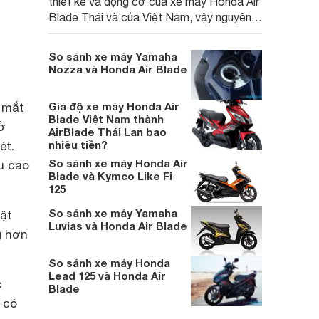
thiết kế và động cơ của xe máy Honda Air
Blade Thái và của Việt Nam, vậy nguyên
nhân nào khiến xe máy Air Blade Thái đắt
như vậy
So sánh xe máy Yamaha
Nozza và Honda Air Blade
Giá độ xe máy Honda Air
t mắt
Blade Việt Nam thành
ở
AirBlade Thái Lan bao
nhiêu tiền?
ét.
So sánh xe máy Honda Air
u cao
Blade và Kymco Like Fi
125
So sánh xe máy Yamaha
vật
Luvias và Honda Air Blade
g hơn
So sánh xe máy Honda
Lead 125 và Honda Air
c
Blade
 có