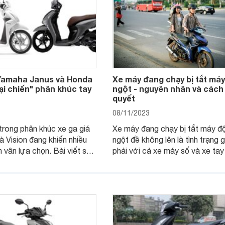
Yamaha Janus và Honda
Xe máy đang chạy bị tắt máy
Đại chiến" phân khúc tay
ngột - nguyên nhân và cách 
quyết
08/11/2023
rong phân khúc xe ga giá
Xe máy đang chạy bị tắt máy đ
và Vision đang khiến nhiều
ngột đề không lên là tình trạng 
 vân lựa chọn. Bài viết so
phải với cả xe máy số và xe tay
ha Janus và Honda Vision
Dưới đây là 12 nguyên nhân khi
ẽ giúp bạn có thông tin hữu
đang chạy bị tắt máy và cách k
 chọn chính xác.
phục.