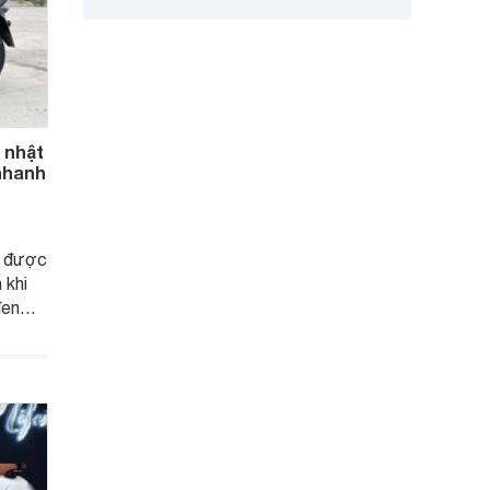
 nhật
 nhanh
n được
 khi
đen
 chiếc
g nghệ