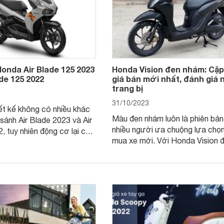
onda Air Blade 125 2023
Honda Vision đen nhám: Cập
ade 125 2022
giá bán mới nhất, đánh giá
trang bị
31/10/2023
ết kế không có nhiều khác
Màu đen nhám luôn là phiên bả
 sánh Air Blade 2023 và Air
nhiều người ưa chuộng lựa chọn
, tuy nhiên động cơ lại có
mua xe mới. Với Honda Vision 
i lớn. Bài viết dưới đây sẽ
nhám, người sử dụng sẽ có một
iểu hơn những điểm đổi mới
xe ga gọn nhẹ, hội tụ nhiều côn
 Air Blade 2023 so với
hiện đại trong mức giá hợp lý.
tiền nhiệm.