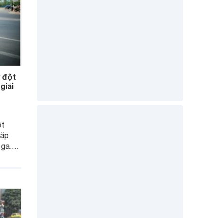
 đột
giải
ột
gặp
 ga.
ến xe
hắc