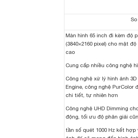
So
Màn hình 65 inch đi kèm độ 
(3840×2160 pixel) cho mật đ
cao
Cung cấp nhiều công nghệ hì
Công nghệ xử lý hình ảnh 3D
Engine, công nghệ PurColor 
chi tiết, tự nhiên hơn
Công nghệ UHD Dimming cho
động, tối ưu độ phân giải c
tần số quét 1000 Hz kết hợp 