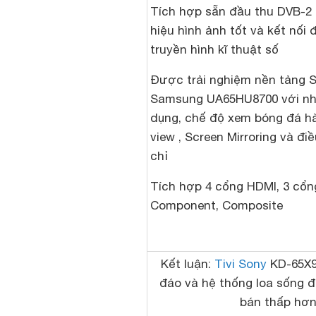
T
ích hợp sẵn đầu thu DVB-2
hiệu hình ảnh tốt và kết nối
truyền hình kĩ thuật số
Được trải nghiệm nền tảng S
Samsung UA65HU8700 với nhi
dụng, chế độ xem bóng đá h
view , Screen Mirroring và đi
chỉ
Tích hợp 4 cổng HDMI, 3 cổn
Component, Composite
Kết luận:
Tivi Sony
KD-65X90
đáo và hệ thống loa sống 
bán thấp hơn