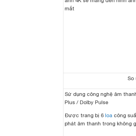
ảnh 4K sẽ mang đến hình ả
mắt
So 
Sử dụng công nghệ âm thanh 
Plus / Dolby Pulse
Được trang bị 6
loa
công suấ
phát âm thanh trong không g