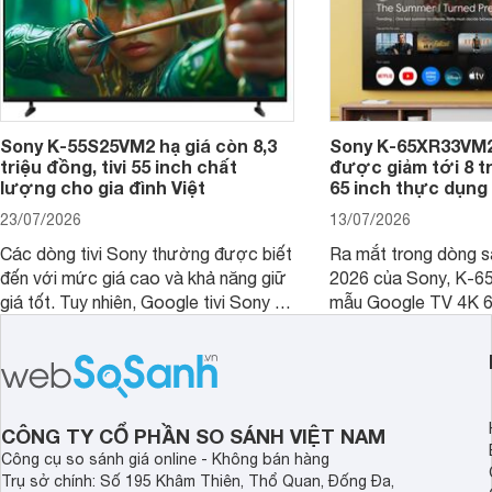
Sony K-55S25VM2 hạ giá còn 8,3
Sony K-65XR33VM2
triệu đồng, tivi 55 inch chất
được giảm tới 8 tr
lượng cho gia đình Việt
65 inch thực dụng
23/07/2026
13/07/2026
Các dòng tivi Sony thường được biết
Ra mắt trong dòng 
đến với mức giá cao và khả năng giữ
2026 của Sony, K-6
giá tốt. Tuy nhiên, Google tivi Sony 55
mẫu Google TV 4K 6
inch K-55S25VM2 lại là một trường
trang bị bộ xử lý XR
hợp đáng chú ý khi có mức giá dễ
tảng Google TV cùng
tiếp cận hơn dù mới ra mắt trong năm
nghệ hỗ trợ nâng cao
2025.
ảnh và âm thanh.
CÔNG TY CỔ PHẦN SO SÁNH VIỆT NAM
Công cụ so sánh giá online - Không bán hàng
Trụ sở chính: Số 195 Khâm Thiên, Thổ Quan, Đống Đa,