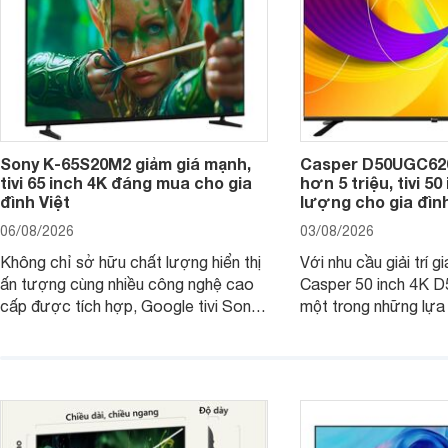
Sony K-65S20M2 giảm giá mạnh,
Casper D50UGC620 
tivi 65 inch 4K đáng mua cho gia
hơn 5 triệu, tivi 5
đình Việt
lượng cho gia đình
06/08/2026
03/08/2026
Không chỉ sở hữu chất lượng hiển thị
Với nhu cầu giải trí gi
ấn tượng cùng nhiều công nghệ cao
Casper 50 inch 4K 
cấp được tích hợp, Google tivi Sony
một trong những lựa
4K 65 inch K-65S20M2 hiện còn đang
trong phân khúc nhờ
được nhiều cửa hàng điện máy giảm
cùng mức giá đang đ
giá sâu.
thống bán lẻ điều ch
hấp dẫn.