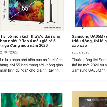
Tivi 55 inch kích thước dài rộng
Samsung UA65M77H
bao nhiêu? Top 4 mẫu giá rẻ 5
triệu đồng, tivi Mi
triệu đáng mua năm 2026
cao cấp
27/07/2026
26/07/2026
Là lựa chọn phổ biến của nhiều khách
Thuộc dòng tivi Sam
hàng, tivi 55 inch mang tới không gian
thế hệ mới 2026 vừa t
màn hình đủ "đã" cho giải trí, tuy nhiên
Samsung UA65M77HA 
việc lựa chọn cũng cần hợp với với
trang
không gian sử dụng. Vậy tivi 55 inch
kích thước dài rộng bao nhiêu cm và
dùng cho phòng bao nhiêu m2?