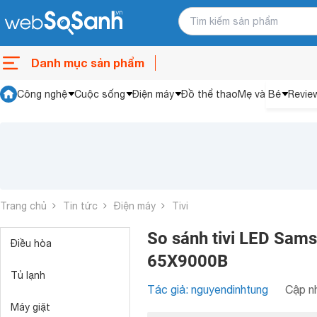
Danh mục sản phẩm
Công nghệ
Cuộc sống
Điện máy
Đồ thể thao
Mẹ và Bé
Revie
Trang chủ
Tin tức
Điện máy
Tivi
So sánh tivi LED Sa
Điều hòa
65X9000B
Tủ lạnh
Tác giả: nguyendinhtung
Cập nh
Máy giặt