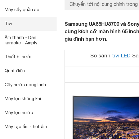
Chuyển tới nội dung chính trong 
Máy sấy quần áo
Samsung UA65HU8700 và Sony K
Tivi
cùng kích cỡ màn hình 65 inc
Âm thanh - Dàn
gia đình bạn hơn.
karaoke - Amply
So sánh
tivi LED
Sa
Thiết bị sưởi
Quạt điện
Cây nước nóng lạnh
Máy lọc không khí
Máy lọc nước
Máy tạo ẩm - hút ẩm