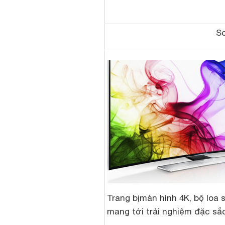
So
Trang bị
màn hình 4K, bộ loa 
mang tới trải nghiệm đặc sắ