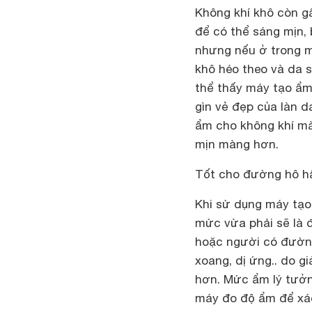
Không khí khô còn g
để có thể sáng mịn, 
nhưng nếu ở trong mô
khô héo theo và da s
thể thấy máy tạo ẩm 
gìn vẻ đẹp của làn 
ẩm cho không khí mà
mịn màng hơn.
Tốt cho đường hô h
Khi sử dụng máy tạo
mức vừa phải sẽ là đ
hoặc người có đường
xoang, dị ứng.. do gi
hơn. Mức ẩm lý tưởn
máy đo độ ẩm để xác