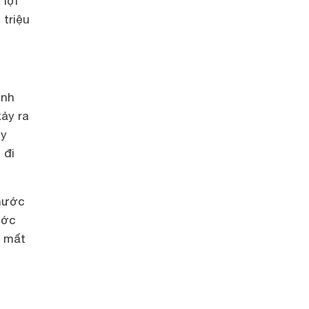
 lợi
 triệu
ình
xảy ra
áy
 đi
 nước
ước
y mất