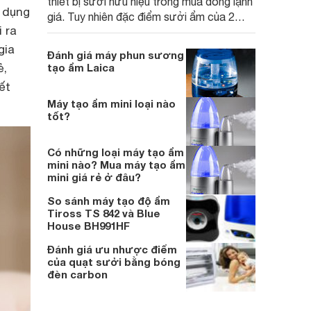
thiết bị sưởi hữu hiệu trong mùa đông lạnh
ử dụng
giá. Tuy nhiên đặc điểm sưởi ẩm của 2
 ra
thiết bị có nhiều khác biệt, sản phẩm nào
phù hợp hơn với gia đình bạn?
gia
Đánh giá máy phun sương
ẻ,
tạo ẩm Laica
ết
Máy tạo ẩm mini loại nào
tốt?
Có những loại máy tạo ẩm
mini nào? Mua máy tạo ẩm
mini giá rẻ ở đâu?
So sánh máy tạo độ ẩm
Tiross TS 842 và Blue
House BH991HF
Đánh giá ưu nhược điểm
của quạt sưởi bằng bóng
đèn carbon