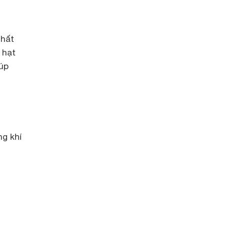
nhất
 hạt
iúp
ng khí