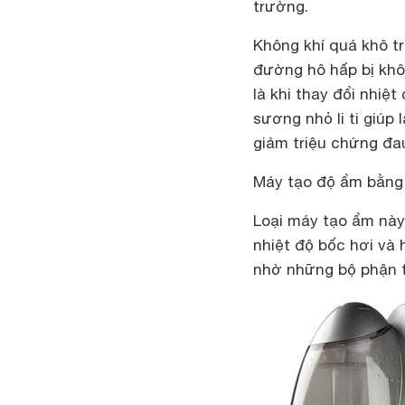
trường.
Không khí quá khô t
đường hô hấp bị khô
là khi thay đổi nhiệ
sương nhỏ li ti giú
giảm triệu chứng đau
Máy tạo độ ẩm bằng 
Loại máy tạo ẩm này
nhiệt độ bốc hơi và 
nhờ những bộ phận t