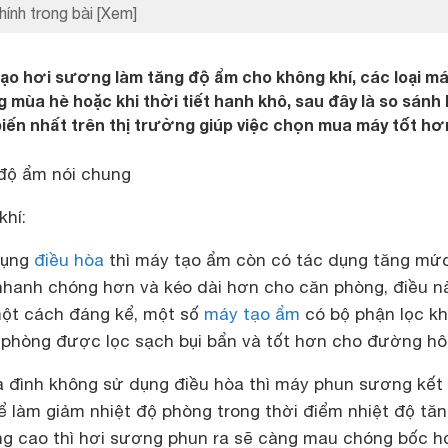
hính trong bài
[Xem]
o hơi sương làm tăng độ ẩm cho không khí, các loại má
g mùa hè hoặc khi thời tiết hanh khô, sau đây là so sánh 
biến nhất trên thị trường giúp việc chọn mua máy tốt hơ
 độ ẩm nói chung
khí:
 dụng
điều hòa
thì máy tạo ẩm còn có tác dụng tăng mứ
nhanh chóng hơn và kéo dài hơn cho căn phòng, điều n
 một cách đáng kể, một số
máy tạo ẩm
có bộ phận lọc kh
g phòng được lọc sạch bụi bẩn và tốt hơn cho đường hô
ia đình không sử dụng điều hòa thì máy phun sương kết
 làm giảm nhiệt độ phòng trong thời điểm nhiệt độ tă
àng cao thì hơi sương phun ra sẽ càng mau chóng bốc h