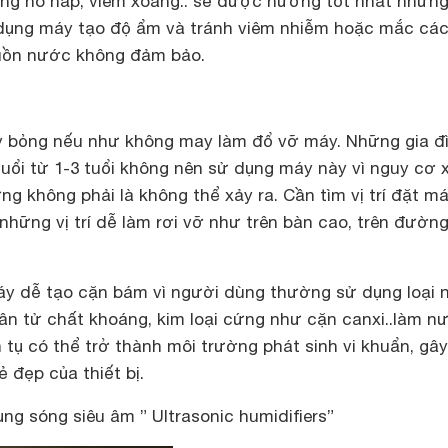
ng hô hấp, viêm xoang.. sẽ được hưởng tốt nhất những
 dụng máy tạo độ ẩm và tránh viêm nhiễm hoặc mắc các
uồn nước không đảm bảo.
y bỏng nếu như không may làm đổ vỡ máy. Những gia đ
tuổi từ 1-3 tuổi không nên sử dụng máy này vì nguy cơ 
ưng không phải là không thể xảy ra. Cần tìm vị trí đặt m
hững vị trí dễ làm rơi vỡ như trên bàn cao, trên đường
áy dễ tạo cặn bám vì người dùng thường sử dụng loại
n tử chất khoáng, kim loại cứng như cặn canxi..làm n
h tụ có thể trở thành môi trường phát sinh vi khuẩn, gâ
 đẹp của thiết bị.
g sóng siêu âm ” Ultrasonic humidifiers”