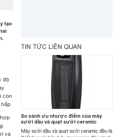
y tạo
hai
n.
TIN TỨC LIÊN QUAN
c độ
ày
í còn
 hấp
So sánh ưu nhược điểm của máy
 hợp
sưởi dầu và quạt sưởi ceramic
ng
Máy sưởi dầu và quạt sưởi ceramic đều là
ơi và