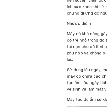
hen suyễn, viêm đườ
ích sức khỏe khi sử
chứng dị ứng do ng
Nhược điểm
Máy có khả năng gâ
có trẻ nhỏ trong độ 
tai nạn cho dù ít nh
phù hợp và không ở n
lại..
Sử dụng lâu ngày, m
máy có chứa các phâ
tạo ẩm, lâu ngày tíc
vệ sinh và làm mất vẻ
Máy tạo độ ẩm sử dụn