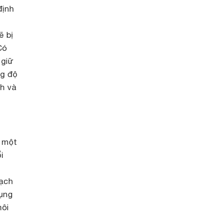
định
,
ẽ bị
Có
 giữ
ng độ
h và
ở một
i
sạch
dụng
môi