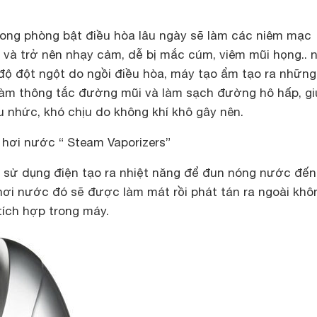
rong phòng bật điều hòa lâu ngày sẽ làm các niêm mạc
 và trở nên nhạy cảm, dễ bị mắc cúm, viêm mũi họng.. 
t độ đột ngột do ngồi điều hòa, máy tạo ẩm tạo ra những
p làm thông tắc đường mũi và làm sạch đường hô hấp, g
 nhức, khó chịu do không khí khô gây nên.
hơi nước “ Steam Vaporizers”
 sử dụng điện tạo ra nhiệt năng để đun nóng nước đến
hơi nước đó sẽ được làm mát rồi phát tán ra ngoài khô
ích hợp trong máy.