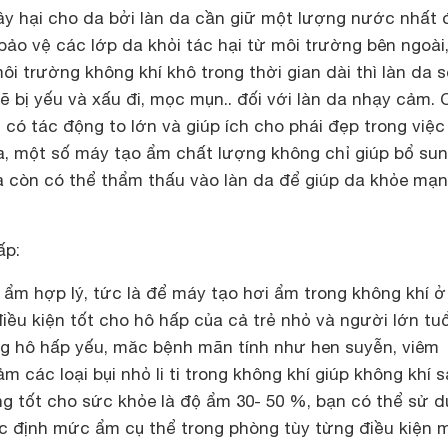
ây hại cho da bởi làn da cần giữ một lượng nước nhất 
bảo vệ các lớp da khỏi tác hại từ môi trường bên ngoài
i trường không khí khô trong thời gian dài thì làn da s
ẽ bị yếu và xấu đi, mọc mụn.. đối với làn da nhạy cảm. 
có tác động to lớn và giúp ích cho phái đẹp trong việc
da, một số máy tạo ẩm chất lượng không chỉ giúp bổ su
 còn có thể thẩm thấu vào làn da để giúp da khỏe mạn
ấp:
 ẩm hợp lý, tức là để máy tạo hơi ẩm trong không khí 
iều kiện tốt cho hô hấp của cả trẻ nhỏ và người lớn tuổ
 hô hấp yếu, măc bệnh mãn tính như hen suyễn, viêm
ảm các loại bụi nhỏ li ti trong không khí giúp không khí 
g tốt cho sức khỏe là độ ẩm 30- 50 %, bạn có thể sử 
 định mức ẩm cụ thể trong phòng tùy từng điều kiện 