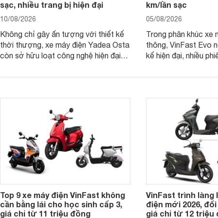
sạc, nhiều trang bị hiện đại
km/lần sạc
10/08/2026
05/08/2026
Không chỉ gây ấn tượng với thiết kế
Trong phân khúc xe 
thời thượng, xe máy điện Yadea Osta
thông, VinFast Evo n
còn sở hữu loạt công nghệ hiện đại
kế hiện đại, nhiều ph
cùng nhiều trang bị đáng chú ý. Đặc
các nhu cầu sử dụng
biệt, mẫu xe hiện đang được Yadea
VinFast cập nhật giá
áp dụng chương trình ưu đãi, giúp
mẫu Evo trở thành l
khách hàng tiết kiệm chi phí khi mua
nhắc hơn với khách 
xe.
kiếm xe điện đi lại hằ
Top 9 xe máy điện VinFast không
VinFast trình làng 
cần bằng lái cho học sinh cấp 3,
điện mới 2026, đổi 
giá chỉ từ 11 triệu đồng
giá chỉ từ 12 triệu