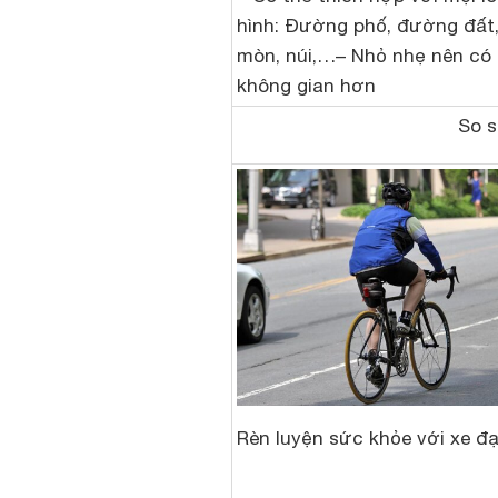
hình: Đường phố, đường đất
mòn, núi,…– Nhỏ nhẹ nên có 
không gian hơn
So s
Rèn luyện sức khỏe với xe đạ