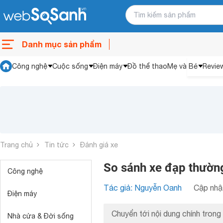
Danh mục sản phẩm
Công nghệ
Cuộc sống
Điện máy
Đồ thể thao
Mẹ và Bé
Revie
Trang chủ
Tin tức
Đánh giá xe
So sánh xe đạp thường
Công nghệ
Tác giả: Nguyễn Oanh
Cập nhật
Điện máy
Chuyển tới nội dung chính trong 
Nhà cửa & Đời sống