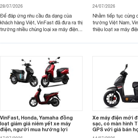
28/07/2026
24/07/2026
Để đáp ứng nhu cầu đa dạng của
Nhằm tiếp tục củng cố
khách hàng Việt, VinFast đã đưa ra thị
trường Việt Nam, Vin
trường nhiều chủng loại xe máy điện
thiệu loạt xe máy đi
khác nhau. Nếu như khách hàng đang
nhiều lựa chọn ở cá
có nhu cầu mua xe máy điện VinFast
nhau, đáp ứng nhu c
cho học sinh cấp 3 thì dưới đây là
dạng của khách hàng
loạt lựa chọn đáng cân nhắc.
VinFast, Honda, Yamaha đồng
Xe máy điện mới đi
loạt giảm giá niêm yết xe máy
sạc, có màn hình T
điện, người mua hưởng lợi
GPS với giá bán h