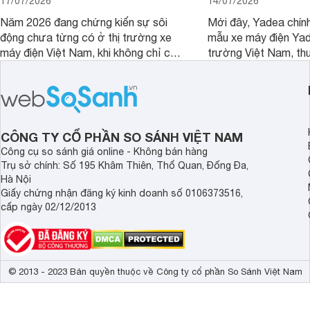
17/07/2026
14/07/2026
Năm 2026 đang chứng kiến sự sôi
Mới đây, Yadea chính
động chưa từng có ở thị trường xe
mẫu xe máy điện Yade
máy điện Việt Nam, khi không chỉ có
trường Việt Nam, th
được sự xuất hiện của nhiều sản
tầm trung với nhiều tr
phẩm mới mà hàng loạt hãng như
hướng đến nhu cầu d
Honda, Yamaha, VinFast đang có
ngày của người dùng
những chiến lược giá mạnh tay.
CÔNG TY CỔ PHẦN SO SÁNH VIỆT NAM
Công cụ so sánh giá online - Không bán hàng
Trụ sở chính: Số 195 Khâm Thiên, Thổ Quan, Đống Đa,
Hà Nội
Giấy chứng nhận đăng ký kinh doanh số 0106373516,
cấp ngày 02/12/2013
© 2013 - 2023 Bản quyền thuộc về Công ty cổ phần So Sánh Việt Nam