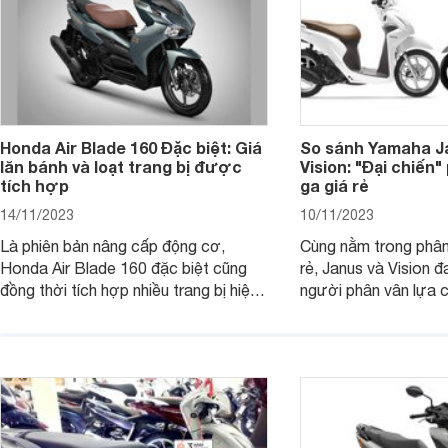
Honda Air Blade 160 Đặc biệt: Giá
So sánh Yamaha J
lăn bánh và loạt trang bị được
Vision: "Đại chiến
tích hợp
ga giá rẻ
14/11/2023
10/11/2023
Là phiên bản nâng cấp động cơ,
Cùng nằm trong phân
Honda Air Blade 160 đặc biệt cũng
rẻ, Janus và Vision đ
đồng thời tích hợp nhiều trang bị hiện
người phân vân lựa c
đại, trong đó có cả ABS cao cấp. Bài
sánh Yamaha Janus 
viết dưới đây sẽ giúp bạn hiểu hơn về
dưới đây sẽ giúp bạn
chiếc xe tay ga này.
ích để lựa chọn chính