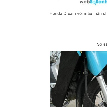
Honda Dream vói màu mận ch
So sá