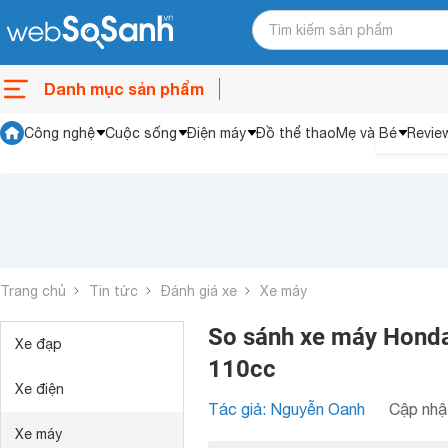
Danh mục sản phẩm
Công nghệ
Cuộc sống
Điện máy
Đồ thể thao
Mẹ và Bé
Revie
Trang chủ
Tin tức
Đánh giá xe
Xe máy
So sánh xe máy Hond
Xe đạp
110cc
Xe điện
Tác giả: Nguyễn Oanh
Cập nhật
Xe máy