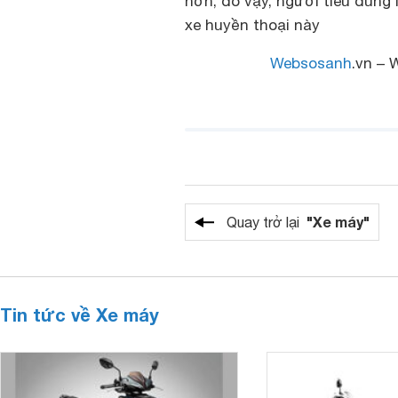
hơn, do vậy, người tiêu dùng
xe huyền thoại này
Websosanh
.vn – 
"Xe máy"
Quay trở lại
Tin tức về Xe máy