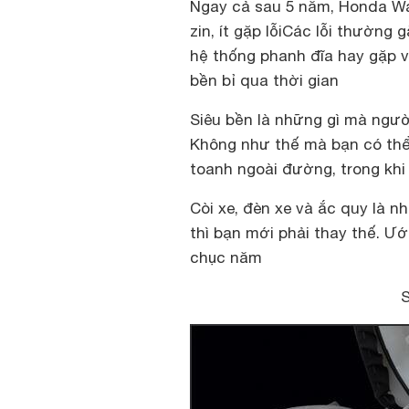
Ngay cả sau 5 năm, Honda Wa
zin, ít gặp lỗi
Các lỗi thường g
hệ thống phanh đĩa hay gặp 
bền bỉ qua thời gian
Siêu bền là những gì mà ngư
Không như thế mà bạn có thể
toanh ngoài đường, trong kh
Còi xe, đèn xe và ắc quy là n
thì bạn mới phải thay thế. Ư
chục năm
S