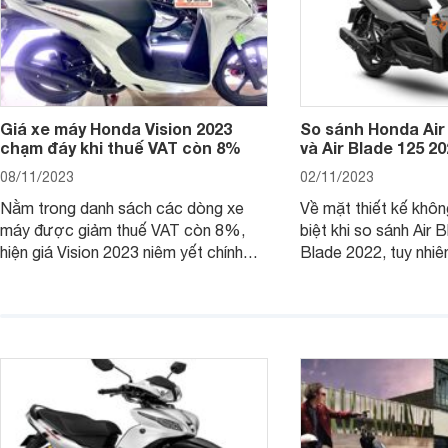
Giá xe máy Honda Vision 2023
So sánh Honda Air
chạm đáy khi thuế VAT còn 8%
và Air Blade 125 2
08/11/2023
02/11/2023
Nằm trong danh sách các dòng xe
Về mặt thiết kế khôn
máy được giảm thuế VAT còn 8%,
biệt khi so sánh Air 
hiện giá Vision 2023 niêm yết chính
Blade 2022, tuy nhiê
hãng và tại đại lý đều có mức giảm
sự thay đổi lớn. Bài 
sâu so với cách đây 1 năm.
giúp bạn hiểu hơn nh
trên Honda Air Blade
phiên bản tiền nhiệm.