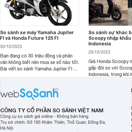
So sánh xe máy Yamaha Jupiter
So sánh sự khác b
FI và Honda Future 125 FI
Scoopy nhập khẩu 
Indonesia
30/10/2023
29/10/2023
Bạn đang có 30 triệu đồng và phân
Giá Honda Scoopy n
vân không biết nên mua xe số nào tốt.
gấp đôi so với Scoo
Bài viết so sánh Yamaha Jupiter FI và
Indonesia, trong khi 
Honda Future 125 FI dưới đây sẽ
hệt nhau. Vậy điều gì
giúp bạn có được quyết định chính
chênh lệch giá lớn tới
xác nhất.
sánh Honda Scoopy 
Indonesia dưới đây s
hơn.
CÔNG TY CỔ PHẦN SO SÁNH VIỆT NAM
Công cụ so sánh giá online - Không bán hàng
Trụ sở chính: Số 195 Khâm Thiên, Thổ Quan, Đống Đa,
Hà Nội