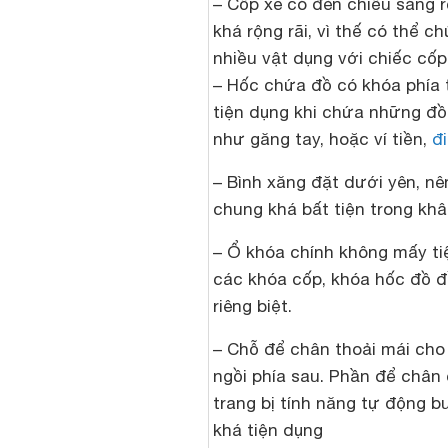
– Cốp xe có đèn chiếu sáng rộ
khá rộng rãi, vì thế có thể c
nhiều vật dụng với chiếc cốp
– Hốc chứa đồ có khóa phía 
tiện dụng khi chứa những đ
như găng tay, hoặc ví tiền,
đ
– Bình xăng đặt dưới yên, nê
chung khá bất tiện trong kh
– Ổ khóa chính không mấy tiệ
các khóa cốp, khóa hốc đồ 
riêng biệt.
– Chỗ để chân thoải mái cho
ngồi phía sau. Phần để chân
trang bị tính năng tự động b
khá tiện dụng