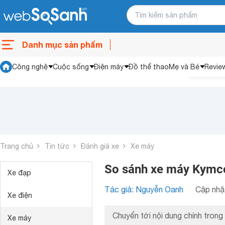
Danh mục sản phẩm
Công nghệ
Cuộc sống
Điện máy
Đồ thể thao
Mẹ và Bé
Revie
Trang chủ
Tin tức
Đánh giá xe
Xe máy
So sánh xe máy Kymco
Xe đạp
Tác giả: Nguyễn Oanh
Cập nhật
Xe điện
Chuyển tới nội dung chính trong 
Xe máy