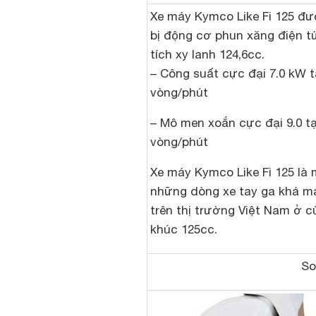
Xe máy Kymco Like Fi 125 đư
bị động cơ phun xăng điện tử
tích xy lanh 124,6cc.
– Công suất cực đại 7.0 kW t
vòng/phút
– Mô men xoắn cực đại 9.0 tạ
vòng/phút
Xe máy Kymco Like Fi 125 là 
những dòng xe tay ga khá 
trên thị trường Việt Nam ở 
khúc 125cc.
So