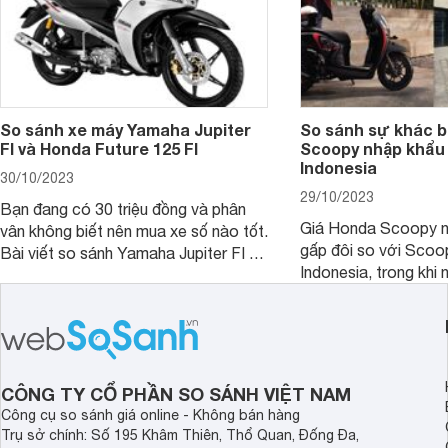
So sánh xe máy Yamaha Jupiter
So sánh sự khác b
FI và Honda Future 125 FI
Scoopy nhập khẩu 
Indonesia
30/10/2023
29/10/2023
Bạn đang có 30 triệu đồng và phân
Giá Honda Scoopy n
vân không biết nên mua xe số nào tốt.
gấp đôi so với Scoo
Bài viết so sánh Yamaha Jupiter FI và
Indonesia, trong khi 
Honda Future 125 FI dưới đây sẽ
hệt nhau. Vậy điều gì
giúp bạn có được quyết định chính
chênh lệch giá lớn tới
xác nhất.
sánh Honda Scoopy 
Indonesia dưới đây s
hơn.
CÔNG TY CỔ PHẦN SO SÁNH VIỆT NAM
Công cụ so sánh giá online - Không bán hàng
Trụ sở chính: Số 195 Khâm Thiên, Thổ Quan, Đống Đa,