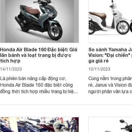
Honda Air Blade 160 Đặc biệt: Giá
So sánh Yamaha J
lăn bánh và loạt trang bị được
Vision: "Đại chiến
tích hợp
ga giá rẻ
14/11/2023
10/11/2023
Là phiên bản nâng cấp động cơ,
Cùng nằm trong phân
Honda Air Blade 160 đặc biệt cũng
rẻ, Janus và Vision đ
đồng thời tích hợp nhiều trang bị hiện
người phân vân lựa c
đại, trong đó có cả ABS cao cấp. Bài
sánh Yamaha Janus 
viết dưới đây sẽ giúp bạn hiểu hơn về
dưới đây sẽ giúp bạn
chiếc xe tay ga này.
ích để lựa chọn chính