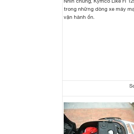
Nhìn chung, Kymco Like Fi 12
trong những dòng xe máy m
vận hành ổn.
So