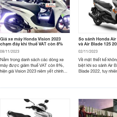
Giá xe máy Honda Vision 2023
So sánh Honda Air
chạm đáy khi thuế VAT còn 8%
và Air Blade 125 2
08/11/2023
02/11/2023
Nằm trong danh sách các dòng xe
Về mặt thiết kế khôn
máy được giảm thuế VAT còn 8%,
biệt khi so sánh Air 
hiện giá Vision 2023 niêm yết chính
Blade 2022, tuy nhiê
hãng và tại đại lý đều có mức giảm
sự thay đổi lớn. Bài 
sâu so với cách đây 1 năm.
giúp bạn hiểu hơn nh
trên Honda Air Blade
phiên bản tiền nhiệm.