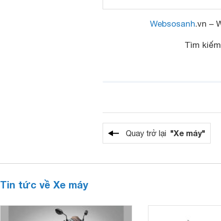
Websosanh
.vn – 
Tìm kiế
"Xe máy"
Quay trở lại
Tin tức về Xe máy