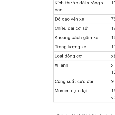
Kích thước dài x rộng x
1
cao
Độ cao yên xe
7
Chiều dài cơ sở
1
Khoảng cách gầm xe
1
Trọng lượng xe
1
Loại động cơ
x
Xi lanh
x
1
Công suất cực đại
9
Momen cực đại
1
v