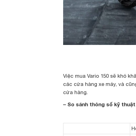
Việc mua Vario 150 sẽ khó kh
các cửa hàng xe máy, và cũng
cửa hàng.
– So sánh thông số kỹ thuật
H