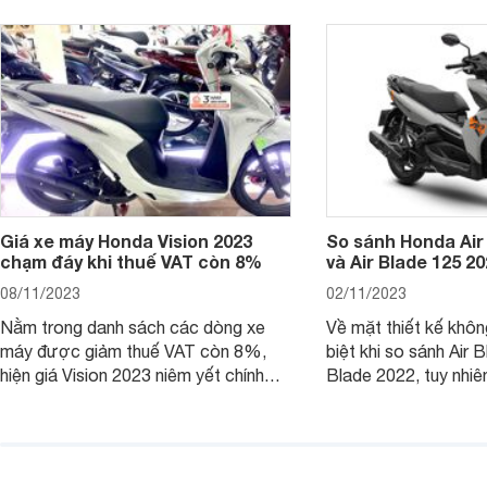
chiếc xe tay ga này.
ích để lựa chọn chính
Giá xe máy Honda Vision 2023
So sánh Honda Air
chạm đáy khi thuế VAT còn 8%
và Air Blade 125 2
08/11/2023
02/11/2023
Nằm trong danh sách các dòng xe
Về mặt thiết kế khôn
máy được giảm thuế VAT còn 8%,
biệt khi so sánh Air 
hiện giá Vision 2023 niêm yết chính
Blade 2022, tuy nhiê
hãng và tại đại lý đều có mức giảm
sự thay đổi lớn. Bài 
sâu so với cách đây 1 năm.
giúp bạn hiểu hơn nh
trên Honda Air Blade
phiên bản tiền nhiệm.