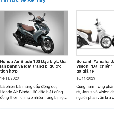
Honda Air Blade 160 Đặc biệt: Giá
So sánh Yamaha J
lăn bánh và loạt trang bị được
Vision: "Đại chiến
tích hợp
ga giá rẻ
14/11/2023
10/11/2023
Là phiên bản nâng cấp động cơ,
Cùng nằm trong phân
Honda Air Blade 160 đặc biệt cũng
rẻ, Janus và Vision đ
đồng thời tích hợp nhiều trang bị hiện
người phân vân lựa c
đại, trong đó có cả ABS cao cấp. Bài
sánh Yamaha Janus 
viết dưới đây sẽ giúp bạn hiểu hơn về
dưới đây sẽ giúp bạn