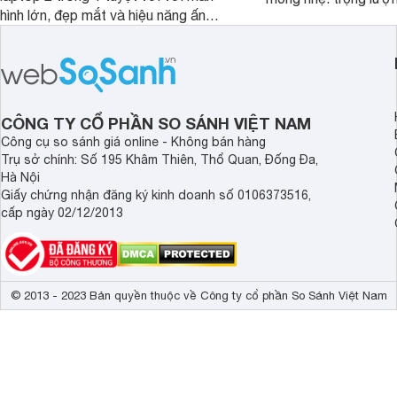
hình lớn, đẹp mắt và hiệu năng ấn
nhưng có màn hình O
tượng, nhưng điểm đặc biệt nhất là
cao tuyệt đẹp cùng h
mức giá vô cùng hấp dẫn, biến nó trở
năng AI hàng đầu, đ
thành một lựa chọn “đáng đồng tiền
của một thiết bị doa
bát gạo” trên thị trường.
CÔNG TY CỔ PHẦN SO SÁNH VIỆT NAM
Công cụ so sánh giá online - Không bán hàng
Trụ sở chính: Số 195 Khâm Thiên, Thổ Quan, Đống Đa,
Hà Nội
Giấy chứng nhận đăng ký kinh doanh số 0106373516,
cấp ngày 02/12/2013
© 2013 - 2023 Bản quyền thuộc về Công ty cổ phần So Sánh Việt Nam