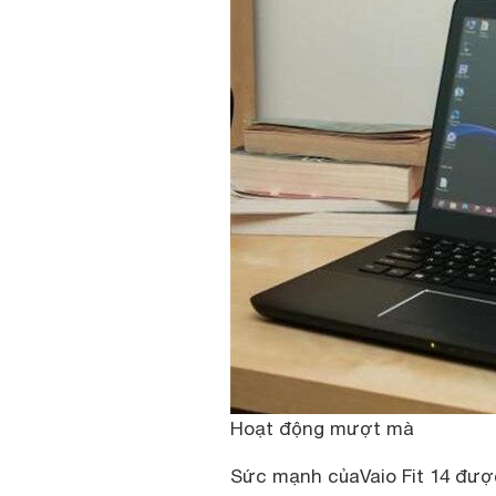
Hoạt động mượt mà
Sức mạnh của
Vaio Fit 14
được