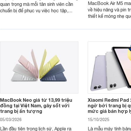
MacBook Air M5 man
quan trọng mà mỗi tân sinh viên cần
về hiệu năng và pin t
chuẩn bị để phục vụ việc học tập,
thiết kế mỏng nhẹ qu
nghiên cứu và cả nhu cầu làm thêm.
tiếp tục là lựa chọn 
Nếu ưu tiên một thiết bị gọn nhẹ, hiệu
việc và học tập hàng
năng ổn định, bền bỉ cùng mức giá dễ
tiếp cận, dưới đây là những mẫu
MacBook đáng cân nhắc dành cho
tân sinh viên.
MacBook Neo giá từ 13,99 triệu
Xiaomi Redmi Pad 
đồng tại Việt Nam, gây sốt với
ngờ bởi trang bị 
trang bị ấn tượng
mức giá bán hợp l
05/03/2026
15/10/2025
Lần đầu tiên trong lịch sử, Apple ra
Là mẫu máy tính bản