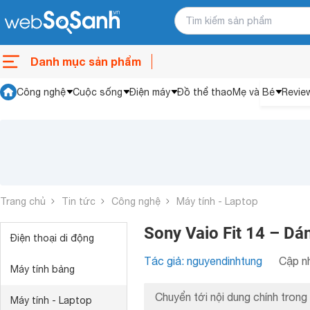
Danh mục sản phẩm
Công nghệ
Cuộc sống
Điện máy
Đồ thể thao
Mẹ và Bé
Revie
Trang chủ
Tin tức
Công nghệ
Máy tính - Laptop
Sony Vaio Fit 14 – Dán
Điện thoại di động
Tác giả: nguyendinhtung
Cập nh
Máy tính bảng
Chuyển tới nội dung chính trong 
Máy tính - Laptop