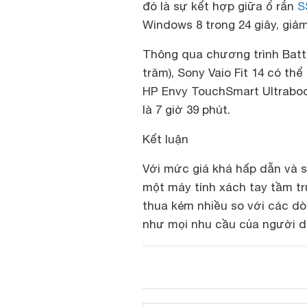
đó là sự kết hợp giữa ổ rắn
S
Windows 8 trong 24 giây, giảm
Thông qua chương trình Batte
trăm), Sony Vaio Fit 14 có thể
HP Envy TouchSmart Ultrabook
là 7 giờ 39 phút.
Kết luận
Với mức giá khá hấp dẫn và s
một máy tính xách tay tầm tr
thua kém nhiều so với các d
như mọi nhu cầu của người d