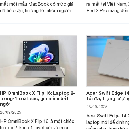
mắt một mẫu MacBook có mức giá
ra mắt tại Việt Nam,
dễ tiếp cận, hướng tới nhóm người
Pad 2 Pro mang đến 
dùng học sinh, sinh viên nhưng vẫn
lượng với mức giá ph
được trang bị nhiều tính năng đáng
đông người dùng.
chú ý. MacBook Neo vì thế đang thu
hút sự quan tâm lớn từ thị trường.
HP OmniBook X Flip 16: Laptop 2-
Acer Swift Edge 1
trong-1 xuất sắc, giá mềm bất
tối đa, trọng lượn
ngờ
25/09/2025
26/09/2025
Acer Swift Edge 14 A
HP OmniBook X Flip 16 là một chiếc
laptop mới để định ng
laptop 2 trong 1 tuyệt vời với màn
mỏng nhẹ: trọng lượ