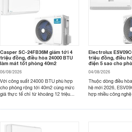
Casper SC-24FB36M giảm tới 4
Electrolux ESV09C6
triệu đồng, điều hòa 24000 BTU
triệu đồng, điều h
làm mát tốt phòng 40m2
điện 5 sao cho ph
06/08/2026
04/08/2026
Với công suất 24000 BTU phù hợp
Thuộc dòng điều hòa 
cho phòng rộng tới 40m2 cùng mức
hệ mới 2026, ESV09
giá thực tế chỉ từ khoảng 12 triệu
hợp nhiều công nghệ 
đồng, Casper SC-24FB36M đang là
nâng cao hiệu quả là
một trong những mẫu điều hòa phổ
điện và vận hành êm 
thông thu hút nhiều sự quan tâm của
thiết bị đang được nh
người tiêu dùng Việt.
giá bán rất dễ chịu.