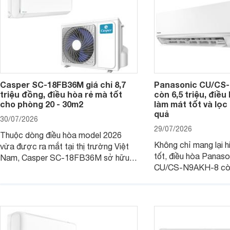
Casper SC-18FB36M giá chỉ 8,7
Panasonic CU/CS-
triệu đồng, điều hòa rẻ mà tốt
còn 6,5 triệu, điề
cho phòng 20 - 30m2
làm mát tốt và lọc 
quả
30/07/2026
29/07/2026
Thuộc dòng điều hòa model 2026
Không chỉ mang lại h
vừa được ra mắt tại thị trường Việt
tốt, điều hòa Panas
Nam, Casper SC-18FB36M sở hữu
CU/CS-N9AKH-8 còn
công suất làm mát 18.000 BTU, phù
với khả năng vận hàn
hợp với các phòng có diện tích từ 20
thụ điện hợp lý và đ
- 30 m2. Bên cạnh khả năng làm mát
trình sử dụng lâu dài.
hiệu quả, sản phẩm còn được trang bị
nhiều tính năng và công nghệ hiện đại.