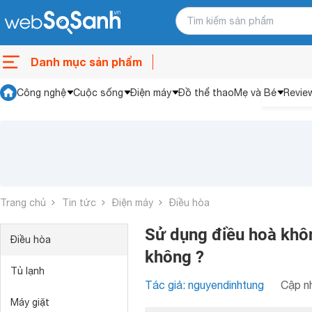
Danh mục sản phẩm
Công nghệ
Cuộc sống
Điện máy
Đồ thể thao
Mẹ và Bé
Revie
Trang chủ
Tin tức
Điện máy
Điều hòa
Sử dụng điều hoà khôn
Điều hòa
không ?
Tủ lạnh
Tác giả: nguyendinhtung
Cập nh
Máy giặt