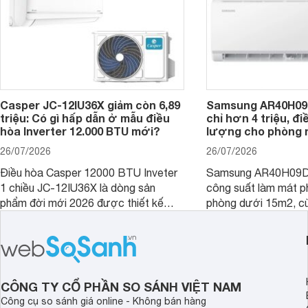
Casper JC-12IU36X giảm còn 6,89
Samsung AR40H09
triệu: Có gì hấp dẫn ở mẫu điều
chỉ hơn 4 triệu, đ
hòa Inverter 12.000 BTU mới?
lượng cho phòng 
26/07/2026
26/07/2026
Điều hòa Casper 12000 BTU Inveter
Samsung AR40H09D
1 chiều JC-12IU36X là dòng sản
công suất làm mát p
phẩm đời mới 2026 được thiết kế
phòng dưới 15m2, cù
cho phòng từ 15 - 20m2, không chỉ
lý là lựa chọn rất đ
sở hữu khả năng làm mát tốt mà còn
phòng ngủ, phòng khá
có giá bán rất hợp lý.
CÔNG TY CỔ PHẦN SO SÁNH VIỆT NAM
Công cụ so sánh giá online - Không bán hàng