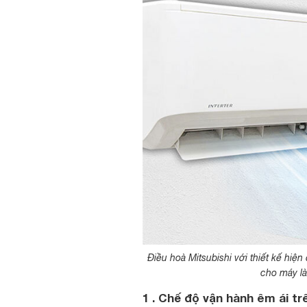
Điều hoà Mitsubishi với thiết kế hiện
cho máy là
1 . Chế độ vận hành êm ái t