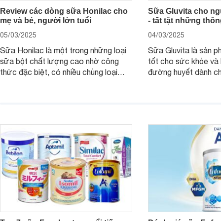
Review các dòng sữa Honilac cho
Sữa Gluvita cho ng
mẹ và bé, người lớn tuổi
- tất tật những thô
05/03/2025
04/03/2025
Sữa Honilac là một trong những loại
Sữa Gluvita là sản 
sữa bột chất lượng cao nhờ công
tốt cho sức khỏe và 
thức đặc biệt, có nhiều chủng loại
đường huyết dành ch
dùng được cho cả trẻ em, mẹ bầu và
đường với công thứ
người lớn tuổi. Vậy sản phẩm này có
nguyên liệu sạch. Vậ
công dụng như thế nào, cùng tìm hiểu
có tốt không, có nh
ngay trong bài viết sau.
thể gì, hãy cùng Web
hiểu ngay trong bài v