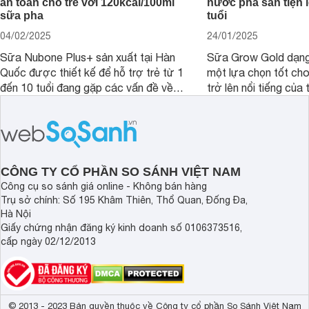
an toàn cho trẻ với 120kcal/100ml
nước pha sẵn tiện l
sữa pha
tuổi
04/02/2025
24/01/2025
Sữa Nubone Plus+ sản xuất tại Hàn
Sữa Grow Gold dạng
Quốc được thiết kế để hỗ trợ trẻ từ 1
một lựa chọn tốt cho
đến 10 tuổi đang gặp các vấn đề về
trở lên nổi tiếng của
biếng ăn, chậm tăng cân hoặc suy
Abbott Hoa Kì được 
dinh dưỡng. Sản phẩm đến từ thương
Malaysia. Với thành
hiệu Lotte đứng số 1 Hàn Quốc, với
đầy đủ và hương vị d
mức giá thành ổn phù hợp với người
phẩm này không chỉ g
dùng Việt.
thể chất mà còn hỗ tr
CÔNG TY CỔ PHẦN SO SÁNH VIỆT NAM
giác.
Công cụ so sánh giá online - Không bán hàng
Trụ sở chính: Số 195 Khâm Thiên, Thổ Quan, Đống Đa,
Hà Nội
Giấy chứng nhận đăng ký kinh doanh số 0106373516,
cấp ngày 02/12/2013
© 2013 - 2023 Bản quyền thuộc về Công ty cổ phần So Sánh Việt Nam