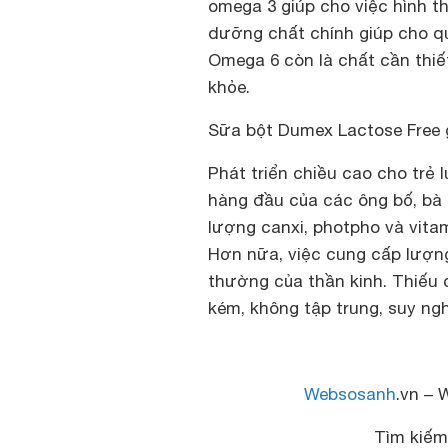
omega 3 giúp cho việc hình t
dưỡng chất chính giúp cho qu
Omega 6 còn là chất cần thiết
khỏe.
Sữa bột
Dumex Lactose Free g
Phát triển chiều cao cho trẻ
hàng đầu của các ông bố, bà
lượng canxi, photpho và vitam
Hơn nữa, việc cung cấp lượn
thường của thần kinh. Thiếu 
kém, không tập trung, suy ng
Websosanh
.vn – 
Tìm kiế