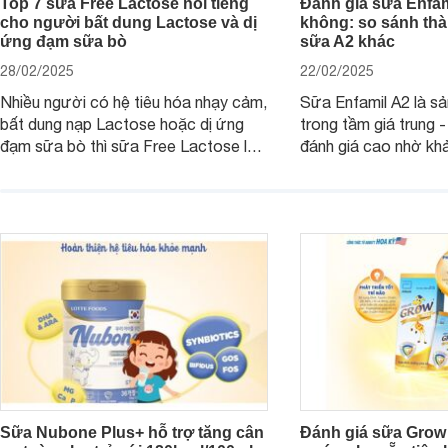
Top 7 sữa Free Lactose nổi tiếng
Đánh giá sữa Enfam
cho người bất dung Lactose và dị
không: so sánh thà
ứng đạm sữa bò
sữa A2 khác
28/02/2025
22/02/2025
Nhiều người có hệ tiêu hóa nhạy cảm,
Sữa Enfamil A2 là s
bất dung nạp Lactose hoặc dị ứng
trong tầm giá trung 
đạm sữa bò thì sữa Free Lactose là
đánh giá cao nhờ khả
sản phẩm dinh dưỡng đáng để sử
hóa, phát triển trí n
dụng. Dưới đây là danh sách các loại
miễn dịch. Đây là lựa
sữa Free Lactose cho trẻ sơ sinh và
cho cha mẹ muốn đầu
người lớn, giúp giải quyết tình trạng rối
dưỡng toàn diện cho
loạn tiêu hóa, hấp thu dễ dàng hơn.
Sữa Nubone Plus+ hỗ trợ tăng cân
Đánh giá sữa Grow