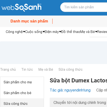
Danh mục sản phẩm
Công nghệ
Cuộc sống
Điện máy
Đồ thể thao
Mẹ và Bé
Revie
Trang chủ
Tin tức
Mẹ và Bé
Sữa công thức
Sữa bột Dumex Lactose
Sản phẩm cho mẹ
Tác giả: nguyendinhtung
Cập nh
Sản phẩm cho bé
Chuyển tới nội dung chính trong 
Sữa công thức