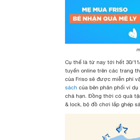
m
Cụ thể là từ nay tới hết 30/1
tuyến online trên các trang t
của Friso sẽ được miễn phí v
sách
của bên phân phối ví dụ 
chả hạn. Đồng thời có quà tặn
& lock, bộ đồ chơi lắp ghép s