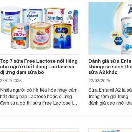
thể gì, hãy cùng Web
hiểu ngay trong bài v
Top 7 sữa Free Lactose nổi tiếng
Đánh giá sữa Enfam
cho người bất dung Lactose và
không: so sánh th
dị ứng đạm sữa bò
sữa A2 khác
28/02/2025
22/02/2025
Nhiều người có hệ tiêu hóa nhạy cảm,
Sữa Enfamil A2 là s
bất dung nạp Lactose hoặc dị ứng
trong tầm giá trung 
đạm sữa bò thì sữa Free Lactose là
đánh giá cao nhờ khả
sản phẩm dinh dưỡng đáng để sử
hóa, phát triển trí n
dụng. Dưới đây là danh sách các loại
miễn dịch. Đây là lựa
sữa Free Lactose cho trẻ sơ sinh và
cho cha mẹ muốn đầu
người lớn, giúp giải quyết tình trạng rối
dưỡng toàn diện cho