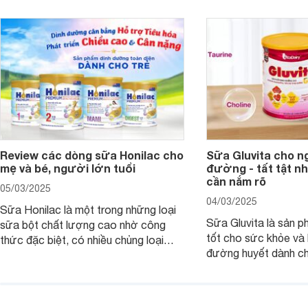
Review các dòng sữa Honilac cho
Sữa Gluvita cho n
mẹ và bé, người lớn tuổi
đường - tất tật n
cần nắm rõ
05/03/2025
04/03/2025
Sữa Honilac là một trong những loại
Sữa Gluvita là sản 
sữa bột chất lượng cao nhờ công
tốt cho sức khỏe và 
thức đặc biệt, có nhiều chủng loại
đường huyết dành ch
dùng được cho cả trẻ em, mẹ bầu và
đường với công thứ
người lớn tuổi. Vậy sản phẩm này có
nguyên liệu sạch. Vậ
công dụng như thế nào, cùng tìm hiểu
có tốt không, có nh
ngay trong bài viết sau.