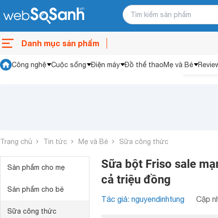
Danh mục sản phẩm
Công nghệ
Cuộc sống
Điện máy
Đồ thể thao
Mẹ và Bé
Revie
Trang chủ
Tin tức
Mẹ và Bé
Sữa công thức
Sữa bột Friso sale mạ
Sản phẩm cho mẹ
cả triệu đồng
Sản phẩm cho bé
Tác giả: nguyendinhtung
Cập nh
Sữa công thức