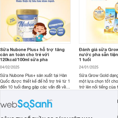
loạn tiêu hóa, hấp thu dễ dàng hơn.
Sữa Nubone Plus+ hỗ trợ tăng
Đánh giá sữa Gro
cân an toàn cho trẻ với
nước pha sẵn tiện
120kcal/100ml sữa pha
1 tuổi
04/02/2025
24/01/2025
Sữa Nubone Plus+ sản xuất tại Hàn
Sữa Grow Gold dạng
Quốc được thiết kế để hỗ trợ trẻ từ 1
một lựa chọn tốt cho
đến 10 tuổi đang gặp các vấn đề về
trở lên nổi tiếng của
biếng ăn, chậm tăng cân hoặc suy
Abbott Hoa Kì được 
dinh dưỡng. Sản phẩm đến từ thương
Malaysia. Với thành
hiệu Lotte đứng số 1 Hàn Quốc, với
đầy đủ và hương vị d
mức giá thành ổn phù hợp với người
phẩm này không chỉ g
dùng Việt.
thể chất mà còn hỗ tr