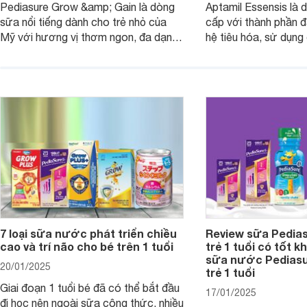
Pediasure Grow &amp; Gain là dòng
Aptamil Essensis là
sữa nổi tiếng dành cho trẻ nhỏ của
cấp với thành phần 
Mỹ với hương vị thơm ngon, đa dạng
hệ tiêu hóa, sử dụn
mùi vị giúp trẻ tăng cân và phát triển
có cơ địa nhạy cảm 
chiều cao khỏe mạnh. Bài viết sau sẽ
hóa. Vậy dòng sữa n
giới thiệu cho mẹ các loại sữa
biệt, ưu và nhược đi
Pediasure Grow &amp; Gain hiện nay
cùng Websosanh.vn t
và giá bán của từng loại.
đây.
7 loại sữa nước phát triển chiều
Review sữa Pedia
cao và trí não cho bé trên 1 tuổi
trẻ 1 tuổi có tốt k
sữa nước Pedias
20/01/2025
trẻ 1 tuổi
Giai đoạn 1 tuổi bé đã có thể bắt đầu
17/01/2025
đi học nên ngoài sữa công thức, nhiều