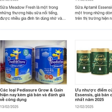
Sữa Meadow Fresh là một trong
Sữa Aptamil Essensi
những thương hiệu sữa nổi tiếng,
một trong những dò
được nhiều gia đình tin dùng nhờ vào
trên thị trường hiện 
chất lượng dinh dưỡng và hương vị
phụ huynh khi tìm hi
thơm ngon. Vậy sữa Meadow Fresh
này thường thắc mắc
có tốt không? Thành phần dinh
Aptamil Essensis Org
dưỡng có gì đặc biệt? Giá sữa
hơn so với các dòng
Meadow Fresh trên thị trường hiện
giải đáp câu hỏi này,
nay ra sao? Hãy cùng tìm hiểu ngay.
4 yếu tố sau.
Các loại Pediasure Grow & Gain
Ưu nhược điểm củ
hiện nay kèm giá bán và đánh giá
Essensis, giá bán 
về công dụng
nhất năm 2025
13/02/2025
12/02/2025