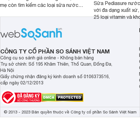
Sữa Pediasure nước 
mẹ còn tìm kiếm các loại sữa nước
với đa dạng xuất xứ,
pha sẵn để bổ sung dưỡng chất cho
25 loại vitamin và k
trẻ. Dưới đây là 7 loại sữa nước phát
nhau rất tốt cho sự p
triển chiều cao và trí não cho bé trên
nhất là các bé biếng
1 tuổi tốt mà mẹ bỉm nên lựa chọn.
cân.
CÔNG TY CỔ PHẦN SO SÁNH VIỆT NAM
Công cụ so sánh giá online - Không bán hàng
Trụ sở chính: Số 195 Khâm Thiên, Thổ Quan, Đống Đa,
Hà Nội
Giấy chứng nhận đăng ký kinh doanh số 0106373516,
cấp ngày 02/12/2013
© 2013 - 2023 Bản quyền thuộc về Công ty cổ phần So Sánh Việt Nam