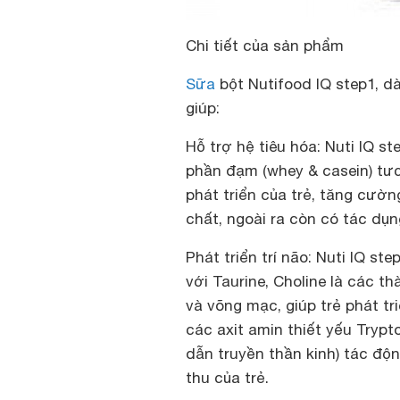
Chi tiết của sản phẩm
Sữa
bột Nutifood IQ step1, dà
giúp:
Hỗ trợ hệ tiêu hóa:
Nuti IQ ste
phần đạm (whey & casein) tư
phát triển của trẻ, tăng cườn
chất, ngoài ra còn có tác dụ
Phát triển trí não:
Nuti IQ ste
với Taurine, Choline là các 
và võng mạc, giúp trẻ phát tri
các axit amin thiết yếu Trypt
dẫn truyền thần kinh) tác độ
thu của trẻ.