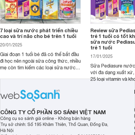
7 loại sữa nước phát triển chiều
Review sữa Pedia
cao và trí não cho bé trên 1 tuổi
trẻ 1 tuổi có tốt k
sữa nước Pedias
20/01/2025
trẻ 1 tuổi
Giai đoạn 1 tuổi bé đã có thể bắt đầu
17/01/2025
đi học nên ngoài sữa công thức, nhiều
Sữa Pediasure nước 
mẹ còn tìm kiếm các loại sữa nước
với đa dạng xuất xứ,
pha sẵn để bổ sung dưỡng chất cho
25 loại vitamin và k
trẻ. Dưới đây là 7 loại sữa nước phát
nhau rất tốt cho sự p
triển chiều cao và trí não cho bé trên
nhất là các bé biếng
1 tuổi tốt mà mẹ bỉm nên lựa chọn.
cân.
CÔNG TY CỔ PHẦN SO SÁNH VIỆT NAM
Công cụ so sánh giá online - Không bán hàng
Trụ sở chính: Số 195 Khâm Thiên, Thổ Quan, Đống Đa,
Hà Nội