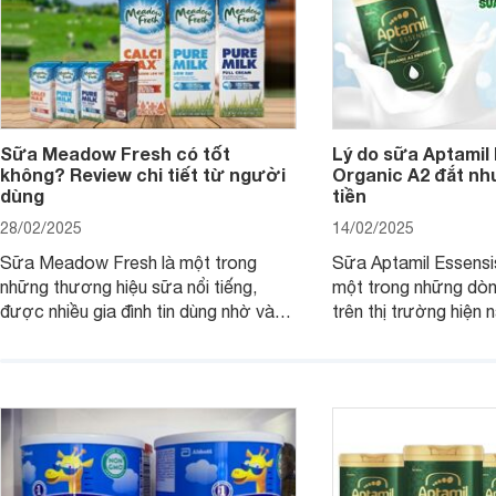
Sữa Meadow Fresh có tốt
Lý do sữa Aptamil
không? Review chi tiết từ người
Organic A2 đắt nh
dùng
tiền
28/02/2025
14/02/2025
Sữa Meadow Fresh là một trong
Sữa Aptamil Essensi
những thương hiệu sữa nổi tiếng,
một trong những dò
được nhiều gia đình tin dùng nhờ vào
trên thị trường hiện 
chất lượng dinh dưỡng và hương vị
phụ huynh khi tìm hi
thơm ngon. Vậy sữa Meadow Fresh
này thường thắc mắc
có tốt không? Thành phần dinh
Aptamil Essensis Org
dưỡng có gì đặc biệt? Giá sữa
hơn so với các dòng
Meadow Fresh trên thị trường hiện
giải đáp câu hỏi này,
nay ra sao? Hãy cùng tìm hiểu ngay.
4 yếu tố sau.