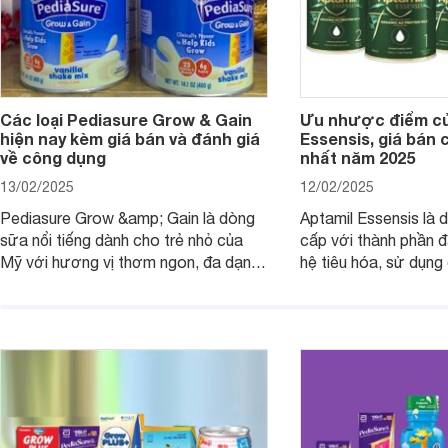
Các loại Pediasure Grow & Gain
Ưu nhược điểm củ
hiện nay kèm giá bán và đánh giá
Essensis, giá bán 
về công dụng
nhất năm 2025
13/02/2025
12/02/2025
Pediasure Grow &amp; Gain là dòng
Aptamil Essensis là
sữa nổi tiếng dành cho trẻ nhỏ của
cấp với thành phần 
Mỹ với hương vị thơm ngon, đa dạng
hệ tiêu hóa, sử dụn
mùi vị giúp trẻ tăng cân và phát triển
có cơ địa nhạy cảm 
chiều cao khỏe mạnh. Bài viết sau sẽ
hóa. Vậy dòng sữa n
giới thiệu cho mẹ các loại sữa
biệt, ưu và nhược đi
Pediasure Grow &amp; Gain hiện nay
cùng Websosanh.vn t
và giá bán của từng loại.
đây.