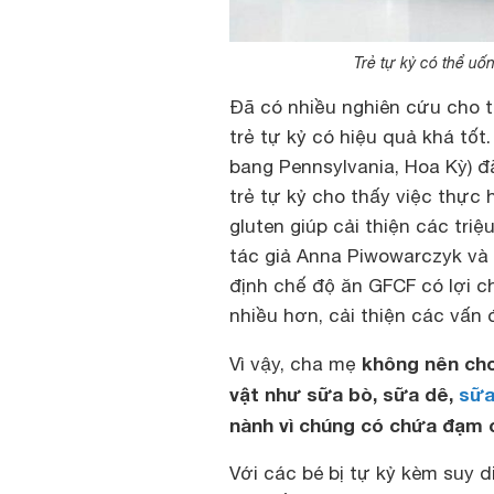
Trẻ tự kỷ có thể uố
Đã có nhiều nghiên cứu cho t
trẻ tự kỷ có hiệu quả khá tốt.
bang Pennsylvania, Hoa Kỳ) đ
trẻ tự kỷ cho thấy việc thực 
gluten giúp cải thiện các triệ
tác giả Anna Piwowarczyk và
định chế độ ăn GFCF có lợi cho
nhiều hơn, cải thiện các vấn
không nên cho
Vì vậy, cha mẹ
vật như sữa bò, sữa dê,
sữa
nành vì chúng có chứa đạm 
Với các bé bị tự kỷ kèm suy 