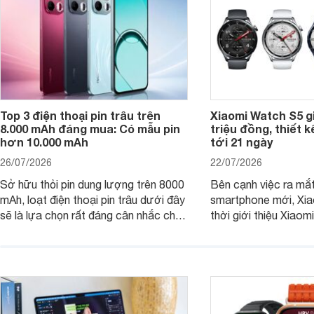
Top 3 điện thoại pin trâu trên
Xiaomi Watch S5 g
8.000 mAh đáng mua: Có mẫu pin
triệu đồng, thiết k
hơn 10.000 mAh
tới 21 ngày
26/07/2026
22/07/2026
Sở hữu thỏi pin dung lượng trên 8000
Bên cạnh việc ra mắt
mAh, loạt điện thoại pin trâu dưới đây
smartphone mới, Xia
sẽ là lựa chọn rất đáng cân nhắc cho
thời giới thiệu Xiao
người dùng Việt.
phiên bản nâng cấp 
dòng đồng hồ thông 
Watch S.