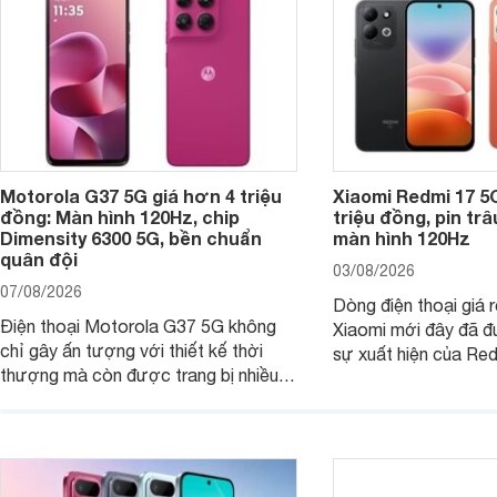
Motorola G37 5G giá hơn 4 triệu
Xiaomi Redmi 17 5
đồng: Màn hình 120Hz, chip
triệu đồng, pin tr
Dimensity 6300 5G, bền chuẩn
màn hình 120Hz
quân đội
03/08/2026
07/08/2026
Dòng điện thoại giá 
Điện thoại Motorola G37 5G không
Xiaomi mới đây đã đ
chỉ gây ấn tượng với thiết kế thời
sự xuất hiện của Re
thượng mà còn được trang bị nhiều
máy đang nhận được
tính năng và công nghệ hiện đại, đáp
của nhiều khách hàng
ứng tốt nhu cầu sử dụng hằng ngày
của người dùng phổ thông.