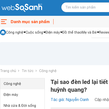
Danh mục sản phẩm
Công nghệ
Cuộc sống
Điện máy
Đồ thể thao
Mẹ và Bé
Revie
Trang chủ
Tin tức
Công nghệ
Tại sao đèn led lại ti
Công nghệ
huỳnh quang?
Điện máy
Tác giả: Nguyễn Oanh
Cập nhật
Nhà cửa & Đời sống