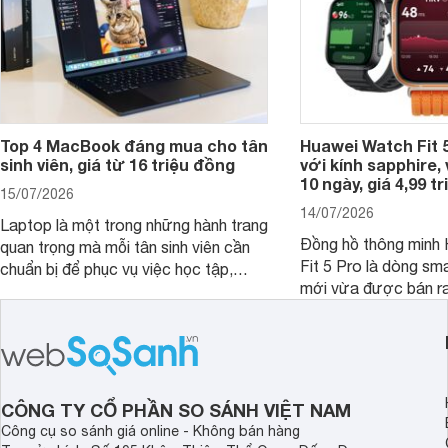
Top 4 MacBook đáng mua cho tân
Huawei Watch Fit 5
sinh viên, giá từ 16 triệu đồng
với kính sapphire, v
10 ngày, giá 4,99 t
15/07/2026
14/07/2026
Laptop là một trong những hành trang
Đồng hồ thông minh
quan trọng mà mỗi tân sinh viên cần
Fit 5 Pro là dòng sm
chuẩn bị để phục vụ việc học tập,
mới vừa được bán ra 
nghiên cứu và cả nhu cầu làm thêm.
Việt Nam năm 2026.
Nếu ưu tiên một thiết bị gọn nhẹ, hiệu
huy thế mạnh từ thế 
năng ổn định, bền bỉ cùng mức giá dễ
thiết kế thời thượng 
tiếp cận, dưới đây là những mẫu
năng hiện đại.
MacBook đáng cân nhắc dành cho
tân sinh viên.
CÔNG TY CỔ PHẦN SO SÁNH VIỆT NAM
Công cụ so sánh giá online - Không bán hàng