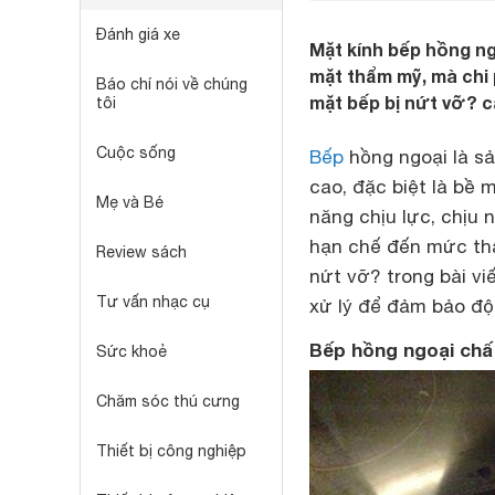
Đánh giá xe
Mặt kính bếp hồng ng
mặt thẩm mỹ, mà chi 
Báo chí nói về chúng
mặt bếp bị nứt vỡ? 
tôi
Cuộc sống
Bếp
hồng ngoại
là s
cao, đặc biệt là bề
Mẹ và Bé
năng chịu lực, chịu 
hạn chế đến mức thấ
Review sách
nứt vỡ? trong bài v
Tư vấn nhạc cụ
xử lý để đảm bảo độ
Bếp hồng ngoại chấ
Sức khoẻ
Chăm sóc thú cưng
Thiết bị công nghiệp