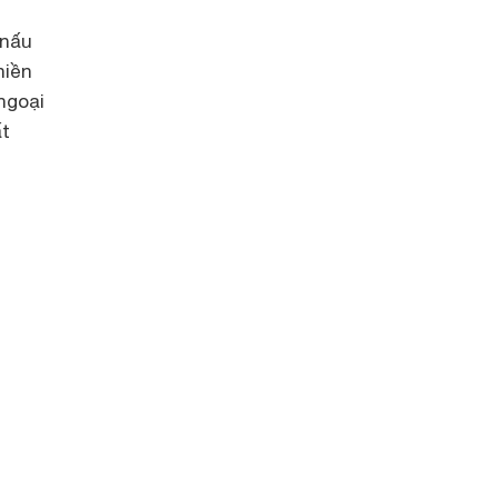
 nấu
hiền
ngoại
ất