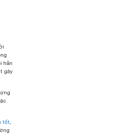
ởi
ộng
ội hẳn
t gây
dừng
oặc
 tốt
,
ường