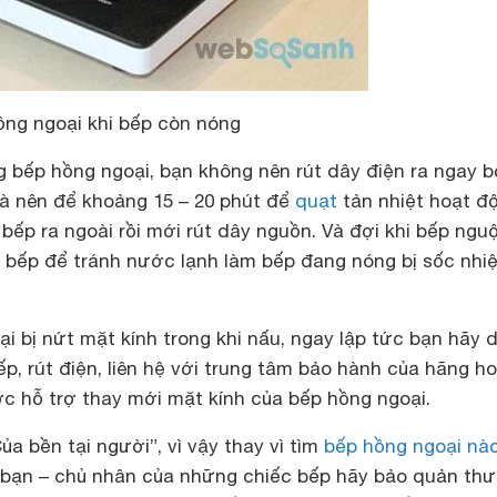
ồng ngoại khi bếp còn nóng
 bếp hồng ngoại, bạn không nên rút dây điện ra ngay b
à nên để khoảng 15 – 20 phút để
quạt
tản nhiệt hoạt đ
 bếp ra ngoài rồi mới rút dây nguồn. Và đợi khi bếp ngu
h bếp để tránh nước lạnh làm bếp đang nóng bị sốc nhiệ
i bị nứt mặt kính trong khi nấu, ngay lập tức bạn hãy 
bếp, rút điện, liên hệ với trung tâm bảo hành của hãng h
c hỗ trợ thay mới mặt kính của bếp hồng ngoại.
a bền tại người”, vì vậy thay vì tìm
bếp hồng ngoại nào
 bạn – chủ nhân của những chiếc bếp hãy bảo quản th