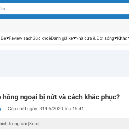
Khác
 Bé
Review sách
Sức khoẻ
Đánh giá xe
Nhà cửa & Đời sống
p hồng ngoại bị nứt và cách khắc phục?
g
Cập nhật ngày: 31/05/2020, lúc 15:41
hính trong bài
[Xem]