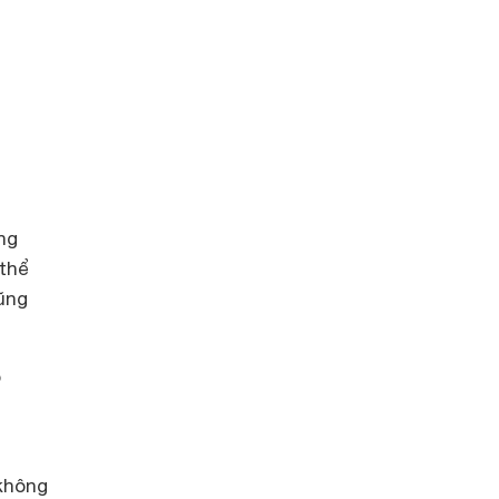
ng
 thể
ũng
p
 không