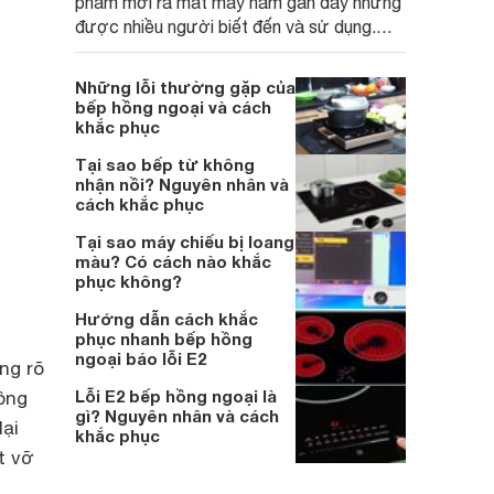
phẩm mới ra mắt mấy năm gần đây nhưng
được nhiều người biết đến và sử dụng.
Vậy lý do gì mà bạn nên chọn sản phẩm
này?
Những lỗi thường gặp của
bếp hồng ngoại và cách
khắc phục
Tại sao bếp từ không
nhận nồi? Nguyên nhân và
cách khắc phục
Tại sao máy chiếu bị loang
màu? Có cách nào khắc
phục không?
Hướng dẫn cách khắc
phục nhanh bếp hồng
ngoại báo lỗi E2
ng rõ
Lỗi E2 bếp hồng ngoại là
hông
gì? Nguyên nhân và cách
lại
khắc phục
t vỡ