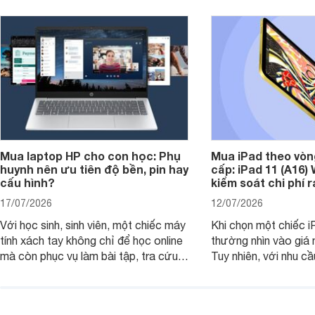
Mua laptop HP cho con học: Phụ
Mua iPad theo vòn
huynh nên ưu tiên độ bền, pin hay
cấp: iPad 11 (A16)
cấu hình?
kiểm soát chi phí 
17/07/2026
12/07/2026
Với học sinh, sinh viên, một chiếc máy
Khi chọn một chiếc i
tính xách tay không chỉ để học online
thường nhìn vào giá 
mà còn phục vụ làm bài tập, tra cứu,
Tuy nhiên, với nhu cầ
thuyết trình và giải trí nhẹ. Khi chọn
việc nhẹ và giải trí t
laptop HP cho con, phụ huynh nên
quan trọng hơn là tổn
nhìn theo nhu cầu sử dụng nhiều năm
mua bản nào, có cần