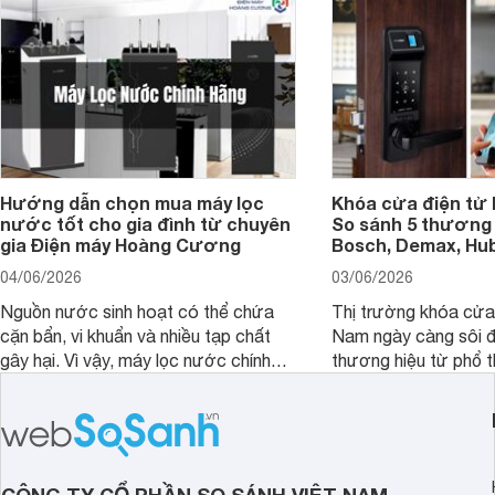
Hướng dẫn chọn mua máy lọc
Khóa cửa điện tử 
nước tốt cho gia đình từ chuyên
So sánh 5 thương 
gia Điện máy Hoàng Cương
Bosch, Demax, Hub
04/06/2026
03/06/2026
Nguồn nước sinh hoạt có thể chứa
Thị trường khóa cửa 
cặn bẩn, vi khuẩn và nhiều tạp chất
Nam ngày càng sôi đ
gây hại. Vì vậy, máy lọc nước chính
thương hiệu từ phổ 
hãng là giải pháp hiệu quả giúp bảo vệ
cấp. Nếu bạn đang b
sức khỏe và đảm bảo nguồn nước
cửa điện tử hãng nào 
sạch cho cả gia đình.
sẽ so sánh 5 thương
tâm nhiều hiện nay: 
Demax, Hubert và Gi