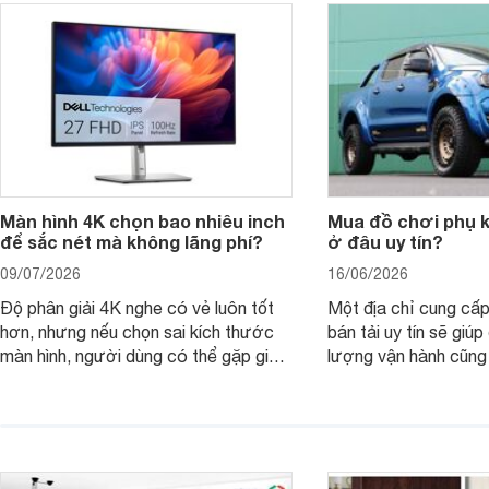
thay vì chỉ so sánh cấu hình trên giấy.
không, dùng được ba
nên nâng cấp.
Màn hình 4K chọn bao nhiêu inch
Mua đồ chơi phụ ki
để sắc nét mà không lãng phí?
ở đâu uy tín?
09/07/2026
16/06/2026
Độ phân giải 4K nghe có vẻ luôn tốt
Một địa chỉ cung cấp
hơn, nhưng nếu chọn sai kích thước
bán tải uy tín sẽ giú
màn hình, người dùng có thể gặp giao
lượng vận hành cũng
diện quá nhỏ, phải phóng to nhiều
của chủ xe khi lên đ
hoặc không tận dụng hết không gian
hai" của mình.
hiển thị. Vậy màn hình 4K nên chọn
bao nhiêu inch là hợp lý?