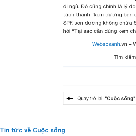
đi ngủ. Đó cũng chính là lý d
tách thành “kem dưỡng ban 
SPF, son dưỡng không chứa S
hỏi “Tại sao cần dùng kem c
Websosanh
.vn – 
Tìm kiế
"Cuộc sống"
Quay trở lại
Tin tức về Cuộc sống