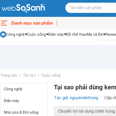
Danh mục sản phẩm
Công nghệ
Cuộc sống
Điện máy
Đồ thể thao
Mẹ và Bé
Revie
Trang chủ
Tin tức
Cuộc sống
Tại sao phải dùng ke
Công nghệ
Tác giả: nguyendinhtung
Cập nh
Điện máy
Chuyển tới nội dung chính trong 
Nhà cửa & Đời sống