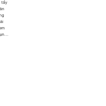
 tẩy
sản
ng
ải
Kem
mụn…