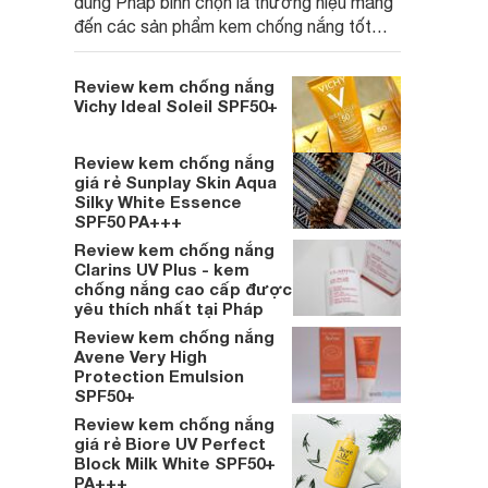
dùng Pháp bình chọn là thương hiệu mang
đến các sản phẩm kem chống nắng tốt
nhất. Nếu bạn đang lựa chọn một em kem
chống nắng mỏng nhẹ cho da dầu thì có
Review kem chống nắng
thể tham khảo Laroche-Posay Gel Cream
Vichy Ideal Soleil SPF50+
Dry Touch SPF 50+.
Review kem chống nắng
giá rẻ Sunplay Skin Aqua
Silky White Essence
SPF50 PA+++
Review kem chống nắng
Clarins UV Plus - kem
chống nắng cao cấp được
yêu thích nhất tại Pháp
Review kem chống nắng
Avene Very High
Protection Emulsion
SPF50+
Review kem chống nắng
giá rẻ Biore UV Perfect
Block Milk White SPF50+
PA+++