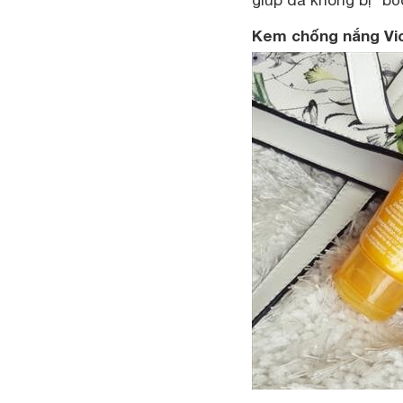
giúp da không bị “bố
Kem chống nắng Vi