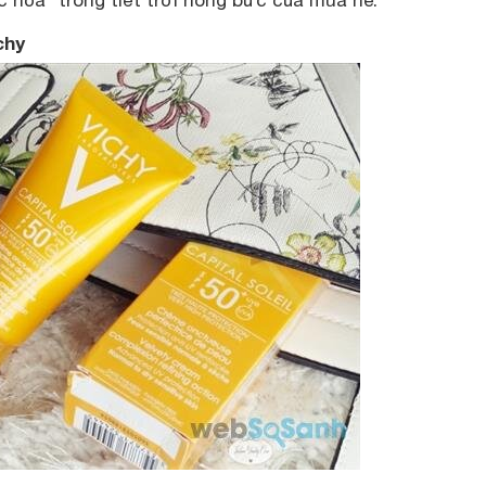
c hỏa” trong tiết trời nóng bức của mùa hè.
chy