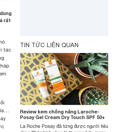
 dùng
ả rất
nó
TIN TỨC LIÊN QUAN
i tác
ng
Pháp
Kem
ổi
 da…
Review kem chống nắng Laroche-
Posay Gel Cream Dry Touch SPF 50+
say
ớc
La Roche Posay đã từng được người tiêu