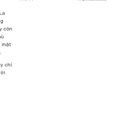
La
ng
y còn
hù
a mặt
.
y chỉ
ười