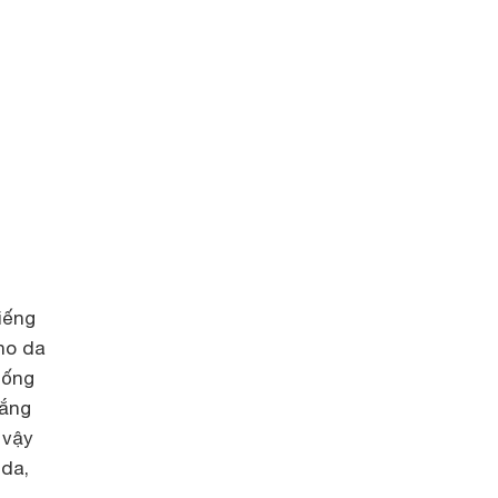
iếng
ho da
hống
nắng
 vậy
 da,