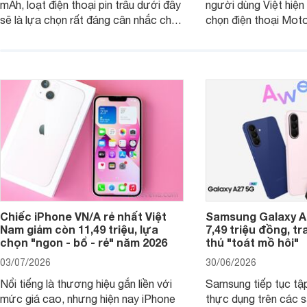
mAh, loạt điện thoại pin trâu dưới đây
người dùng Việt hiện
sẽ là lựa chọn rất đáng cân nhắc cho
chọn điện thoại Mot
người dùng Việt.
với các nhu cầu sử d
giải trí, chụp ảnh đế
ngày.
Chiếc iPhone VN/A rẻ nhất Việt
Samsung Galaxy A2
Nam giảm còn 11,49 triệu, lựa
7,49 triệu đồng, tr
chọn "ngon - bổ - rẻ" năm 2026
thủ "toát mồ hôi"
03/07/2026
30/06/2026
Nổi tiếng là thương hiệu gắn liền với
Samsung tiếp tục tập
mức giá cao, nhưng hiện nay iPhone
thực dụng trên các 