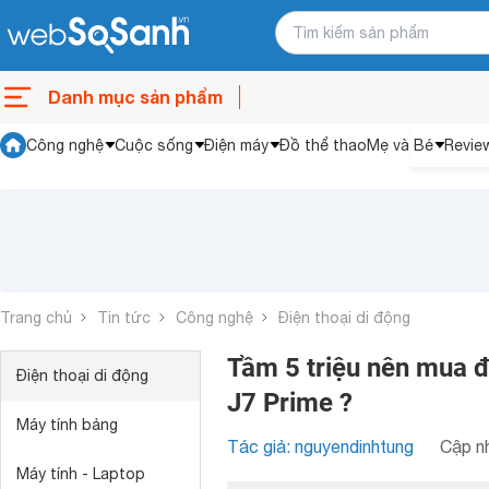
Danh mục sản phẩm
Công nghệ
Cuộc sống
Điện máy
Đồ thể thao
Mẹ và Bé
Revie
Trang chủ
Tin tức
Công nghệ
Điện thoại di động
Tầm 5 triệu nên mua 
Điện thoại di động
J7 Prime ?
Máy tính bảng
Tác giả: nguyendinhtung
Cập nh
Máy tính - Laptop