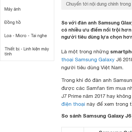
Chuyển tới nội dung chính trong 
Máy ảnh
So với đàn anh Samsung Glaxy
Đồng hồ
có nhiều ưu điểm nổi trội hơn
Loa - Micro - Tai nghe
người tiêu dùng lựa chọn hơn 
Thiết bị - Linh kiện máy
smartph
Là một trong những
tính
thoại Samsung Galaxy
J6 201
người tiêu dùng Việt Nam.
Trong khí đó đàn anh Samsun
được các Samfan tìm mua nhiề
J7 Prime năm 2017 hay không 
điện thoại
này để xem trong t
So sánh Samsung Galaxy J6 v