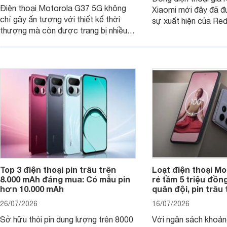
Điện thoại Motorola G37 5G không
Xiaomi mới đây đã đ
chỉ gây ấn tượng với thiết kế thời
sự xuất hiện của Re
thượng mà còn được trang bị nhiều
máy đang nhận được
tính năng và công nghệ hiện đại, đáp
của nhiều khách hàng
ứng tốt nhu cầu sử dụng hằng ngày
của người dùng phổ thông.
Top 3 điện thoại pin trâu trên
Loạt điện thoại Mo
8.000 mAh đáng mua: Có mẫu pin
rẻ tầm 5 triệu đồn
hơn 10.000 mAh
quân đội, pin trâu
26/07/2026
16/07/2026
Sở hữu thỏi pin dung lượng trên 8000
Với ngân sách khoảng