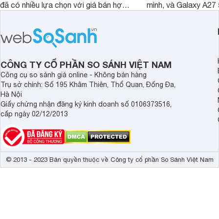
đã có nhiều lựa chọn với giá bán hợp
mình, và Galaxy A27
lý hơn, giúp người dùng dễ dàng tiếp
thể hiện rõ định hướ
cận sản phẩm chính hãng.
tới cho người dùng m
lượng với nhiều tran
độ bền bỉ cho nhu cầ
dài.
CÔNG TY CỔ PHẦN SO SÁNH VIỆT NAM
Công cụ so sánh giá online - Không bán hàng
Trụ sở chính: Số 195 Khâm Thiên, Thổ Quan, Đống Đa,
Hà Nội
Giấy chứng nhận đăng ký kinh doanh số 0106373516,
cấp ngày 02/12/2013
© 2013 - 2023 Bản quyền thuộc về Công ty cổ phần So Sánh Việt Nam