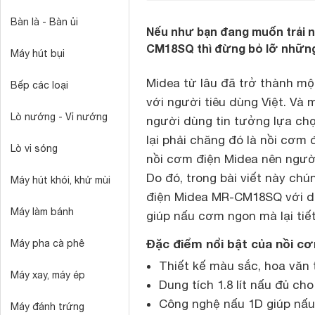
Bàn là - Bàn ủi
Nếu như bạn đang muốn trải n
CM18SQ thì đừng bỏ lỡ những 
Máy hút bụi
Midea từ lâu đã trở thành mộ
Bếp các loại
với người tiêu dùng Việt. Và
Lò nướng - Vỉ nướng
người dùng tin tưởng lựa chọ
lại phải chăng đó là nồi cơm
Lò vi sóng
nồi cơm điện Midea nên người
Do đó, trong bài viết này ch
Máy hút khói, khử mùi
điện Midea MR-CM18SQ với dung
Máy làm bánh
giúp nấu cơm ngon mà lại tiết
Đặc điểm nổi bật của nồi 
Máy pha cà phê
Thiết kế màu sắc, hoa văn 
Máy xay, máy ép
Dung tích 1.8 lít nấu đủ cho
Công nghệ nấu 1D giúp nấu
Máy đánh trứng