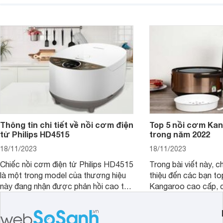
Instant Pot nhận đư
của rất nhiều người.
Websosanh.vn tìm hiể
áp suất Instant Pot 
hiện nay.
Thông tin chi tiết về nồi cơm điện
Top 5 nồi cơm Kan
tử Philips HD4515
trong năm 2022
18/11/2023
18/11/2023
Chiếc nồi cơm điện tử Philips HD4515
Trong bài viết này, c
là một trong model của thương hiệu
thiệu đến các bạn to
này đang nhận được phản hồi cao từ
Kangaroo cao cấp, 
phía người dùng. Trong bài viết này
ngon và đều nhưng lạ
hãy cùng chúng tôi tìm hiểu về chiếc
cùng phải chăng. Hã
nồi cơm điện này nhé.
nhé.