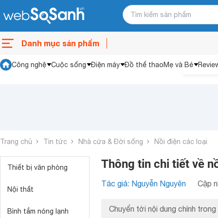
Danh mục sản phẩm
Công nghệ
Cuộc sống
Điện máy
Đồ thể thao
Mẹ và Bé
Revie
Trang chủ
Tin tức
Nhà cửa & Đời sống
Nồi điện các loại
Thông tin chi tiết v
Thiết bị văn phòng
Tác giả: Nguyễn Nguyên
Cập n
Nội thất
Chuyển tới nội dung chính trong 
Bình tắm nóng lạnh