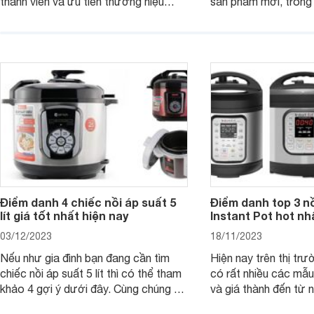
thành viên và ưu tiên thương hiệu
sản phẩm mới, trong 
Cuckoo thì dưới đây là danh sách
không dầu Xiaomi Air
những mẫu nồi cơm điện Cuckoo 1.8L
6L thu hút sự chú ý 
rất đáng cân nhắc để mua hiện nay.
hàng. Với thiết kế hiệ
các chế độ nấu gợi ý
nhiều món ăn khác n
Điểm danh 4 chiếc nồi áp suất 5
Điểm danh top 3 nồ
lít giá tốt nhất hiện nay
Instant Pot hot nh
03/12/2023
18/11/2023
Nếu như gia đình bạn đang cần tìm
Hiện nay trên thị trư
chiếc nồi áp suất 5 lít thì có thể tham
có rất nhiều các mẫ
khảo 4 gợi ý dưới đây. Cùng chúng tôi
và giá thành đến từ 
đi tìm hiểu chi tiết từng sản phẩm nhé.
khác nhau. Đặc biệt, 