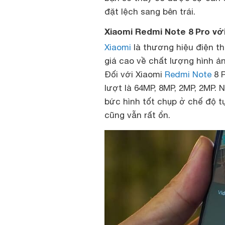
đặt lệch sang bên trái.
Xiaomi Redmi Note 8 Pro v
Xiaomi
là thương hiệu điện th
giá cao về chất lượng hình ả
Đối với Xiaomi
Redmi Note
8 P
lượt là 64MP, 8MP, 2MP, 2MP
bức hình tốt chụp ở chế độ t
cũng vẫn rất ổn.