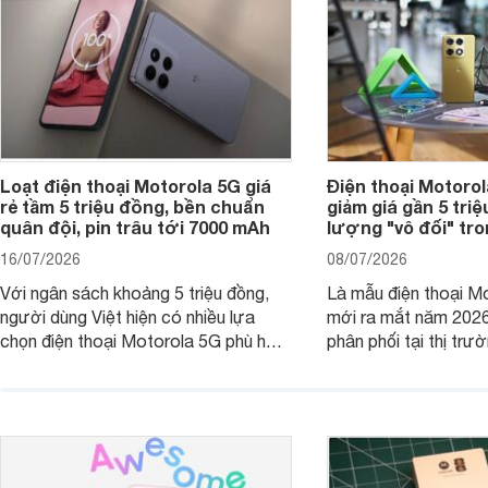
Loạt điện thoại Motorola 5G giá
Điện thoại Motoro
rẻ tầm 5 triệu đồng, bền chuẩn
giảm giá gần 5 tri
quân đội, pin trâu tới 7000 mAh
lượng "vô đối" tr
16/07/2026
08/07/2026
Với ngân sách khoảng 5 triệu đồng,
Là mẫu điện thoại Mo
người dùng Việt hiện có nhiều lựa
mới ra mắt năm 202
chọn điện thoại Motorola 5G phù hợp
phân phối tại thị trư
với các nhu cầu sử dụng phổ biến, từ
Motorola Signature
giải trí, chụp ảnh đến làm việc hằng
khúc cao cấp. Hiện 
ngày.
được nhiều đại lý á
trình giảm giá hấp d
thêm một lựa chọn c
người dùng Việt.