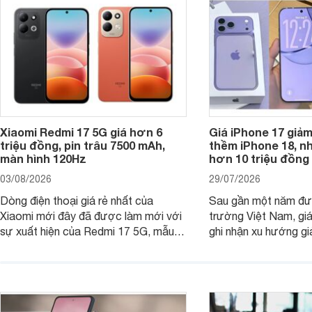
Xiaomi Redmi 17 5G giá hơn 6
Giá iPhone 17 giả
triệu đồng, pin trâu 7500 mAh,
thềm iPhone 18, n
màn hình 120Hz
hơn 10 triệu đồng
03/08/2026
29/07/2026
Dòng điện thoại giá rẻ nhất của
Sau gần một năm đượ
Xiaomi mới đây đã được làm mới với
trường Việt Nam, gi
sự xuất hiện của Redmi 17 5G, mẫu
ghi nhận xu hướng gi
máy đang nhận được sự quan tâm
cửa hàng phân phối c
của nhiều khách hàng.
nhiên, mức độ giảm 
máy có sự khác biệt 