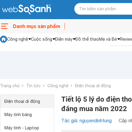
Danh mục sản phẩm
Công nghệ
Cuộc sống
Điện máy
Đồ thể thao
Mẹ và Bé
Revie
Trang chủ
Tin tức
Công nghệ
Điện thoại di động
Tiết lộ 5 lý do điện t
Điện thoại di động
đáng mua năm 2022
Máy tính bảng
Tác giả: nguyendinhtung
Cập nh
Máy tính - Laptop