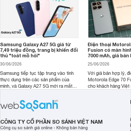
Samsung Galaxy A27 5G giá từ
Điện thoại Motorol
7,49 triệu đồng, trang bị khiến đối
Fusion có màn hình
thủ "toát mồ hôi"
7000 mAh, giá bán 
30/06/2026
25/06/2026
Samsung tiếp tục tập trung vào tính
Với giá bán hợp lý, đ
thực dụng trên các sản phẩm của
Motorola Edge 70 Fu
mình, và Galaxy A27 5G mới ra mắt
cho khách hàng Việt
thể hiện rõ định hướng này khi mang
smartphone chất lượ
tới cho người dùng một thiết bị chất
trang bị hiện đại hàn
lượng với nhiều trang bị ấn tượng và
khúc.
độ bền bỉ cho nhu cầu sử dụng lâu
dài.
CÔNG TY CỔ PHẦN SO SÁNH VIỆT NAM
Công cụ so sánh giá online - Không bán hàng