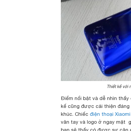
Thiết kế với
Điểm nổi bật và dễ nhìn thấy đ
kế cũng được cải thiện đáng
khúc. Chiếc
điện thoại Xiaomi
vân tay và logo ở ngay mặt gi
bạn sẽ thấy có được sự cân 