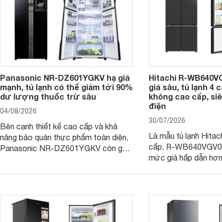
Panasonic NR-DZ601YGKV hạ giá
Hitachi R-WB640V
mạnh, tủ lạnh có thể giảm tới 90%
giá sâu, tủ lạnh 4
dư lượng thuốc trừ sâu
không cao cấp, siê
điện
04/08/2026
30/07/2026
Bên cạnh thiết kế cao cấp và khả
Là mẫu tủ lạnh Hitac
năng bảo quản thực phẩm toàn diện,
cấp, R-WB640VGV0 
Panasonic NR-DZ601YGKV còn gây
mức giá hấp dẫn hơ
chú ý với công nghệ Nanoe™ X độc
trình giảm giá, trở t
quyền, được hãng công bố có khả
đáng cân nhắc cho cá
năng giảm tới 90% dư lượng thuốc
đang tìm kiếm sản ph
trừ sâu còn tồn đọng trên thực phẩm.
nhiều công nghệ.