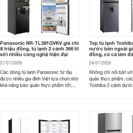
Panasonic NR-TL381GVKV giá chỉ
Top tủ lạnh Toshib
8 triệu đồng, tủ lạnh 2 cánh 366 lít
nước bên ngoài giá
với nhiều công nghệ hiện đại
đồng, có cả làm đ
27/07/2026
24/07/2026
Các dòng tủ lạnh Panasonic từ lâu
Không chỉ nổi bật vớ
được nhiều gia đình Việt lựa chọn nhờ
quản thực phẩm, các
khả năng bảo quản thực phẩm tốt,
Toshiba 2 cánh dướ
vận hành bền bỉ cùng nhiều công nghệ
trang bị vòi lấy nước
hiện đại. Tuy nhiên, mức giá thường
lợi, mang đến trải ng
cao hơn so với nhiều sản phẩm cùng
nghi hơn cho gia đình 
phân khúc khiến không ít người dùng
phải cân nhắc. Trên thị trường hiện
nay, Panasonic