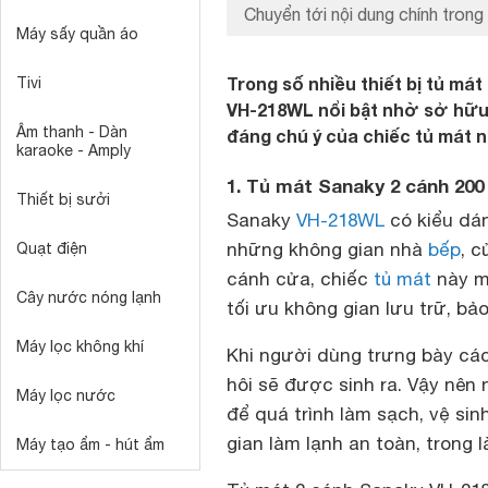
Chuyển tới nội dung chính trong 
Máy sấy quần áo
Trong số nhiều thiết bị tủ mát 
Tivi
VH-218WL nổi bật nhờ sở hữu 
Âm thanh - Dàn
đáng chú ý của chiếc tủ mát n
karaoke - Amply
1. Tủ mát Sanaky 2 cánh 200 
Thiết bị sưởi
Sanaky
VH-218WL
có kiểu dán
những không gian nhà
bếp
, c
Quạt điện
cánh cửa, chiếc
tủ mát
này ma
Cây nước nóng lạnh
tối ưu không gian lưu trữ, b
Máy lọc không khí
Khi người dùng trưng bày các 
hôi sẽ được sinh ra. Vậy nên 
Máy lọc nước
để quá trình làm sạch, vệ sin
gian làm lạnh an toàn, trong 
Máy tạo ẩm - hút ẩm