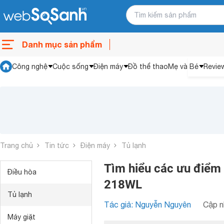
Danh mục sản phẩm
Công nghệ
Cuộc sống
Điện máy
Đồ thể thao
Mẹ và Bé
Revie
Trang chủ
Tin tức
Điện máy
Tủ lạnh
Tìm hiểu các ưu điểm 
Điều hòa
218WL
Tủ lạnh
Tác giả: Nguyễn Nguyên
Cập n
Máy giặt