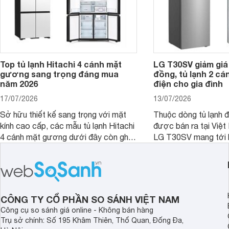
Top tủ lạnh Hitachi 4 cánh mặt
LG T30SV giảm giá 
gương sang trọng đáng mua
đồng, tủ lạnh 2 cá
năm 2026
điện cho gia đình
17/07/2026
13/07/2026
Sở hữu thiết kế sang trọng với mặt
Thuộc dòng tủ lạnh 
kính cao cấp, các mẫu tủ lạnh Hitachi
được bán ra tại Việ
4 cánh mặt gương dưới đây còn ghi
LG T30SV mang tới 
điểm nhờ dung tích lớn cùng nhiều
lượng với những trang
công nghệ bảo quản hiện đại, đáp ứng
mức giá bán dễ tiếp 
tốt nhu cầu lưu trữ thực phẩm của gia
nhiều khách hàng Việ
đình.
CÔNG TY CỔ PHẦN SO SÁNH VIỆT NAM
Công cụ so sánh giá online - Không bán hàng
Trụ sở chính: Số 195 Khâm Thiên, Thổ Quan, Đống Đa,