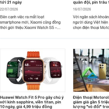
tới 21 ngày
quân đội, pin trâu
22/07/2026
16/07/2026
Bên cạnh việc ra mắt loạt
Với ngân sách khoảng
smartphone mới, Xiaomi cũng đồng
người dùng Việt hiện
thời giới thiệu Xiaomi Watch S5 –
chọn điện thoại Mot
phiên bản nâng cấp mới nhất của
với các nhu cầu sử d
dòng đồng hồ thông minh cao cấp
giải trí, chụp ảnh đế
Watch S.
ngày.
Huawei Watch Fit 5 Pro gây chú ý
Điện thoại Motoro
với kính sapphire, viền titan, pin
giảm giá gần 5 tri
10 ngày, giá 4,99 triệu đồng
lượng "vô đối" tr