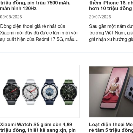
triệu đồng, pin trâu 7500 mAh,
thềm iPhone 18, n
màn hình 120Hz
hơn 10 triệu đồng
03/08/2026
29/07/2026
Dòng điện thoại giá rẻ nhất của
Sau gần một năm đượ
Xiaomi mới đây đã được làm mới với
trường Việt Nam, gi
sự xuất hiện của Redmi 17 5G, mẫu
ghi nhận xu hướng gi
máy đang nhận được sự quan tâm
cửa hàng phân phối c
của nhiều khách hàng.
nhiên, mức độ giảm 
máy có sự khác biệt 
Xiaomi Watch S5 giảm còn 4,89
Loạt điện thoại Mo
triệu đồng, thiết kế sang xịn, pin
rẻ tầm 5 triệu đồn