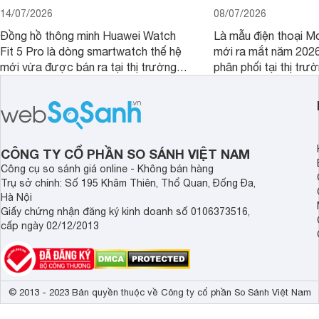
14/07/2026
08/07/2026
Đồng hồ thông minh Huawei Watch
Là mẫu điện thoại Mo
Fit 5 Pro là dòng smartwatch thế hệ
mới ra mắt năm 202
mới vừa được bán ra tại thị trường
phân phối tại thị trư
Việt Nam năm 2026. Sản phẩm phát
Motorola Signature
huy thế mạnh từ thế hệ tiền nhiệm với
khúc cao cấp. Hiện 
thiết kế thời thượng cùng nhiều tính
được nhiều đại lý á
năng hiện đại.
trình giảm giá hấp d
thêm một lựa chọn c
CÔNG TY CỔ PHẦN SO SÁNH VIỆT NAM
người dùng Việt.
Công cụ so sánh giá online - Không bán hàng
Trụ sở chính: Số 195 Khâm Thiên, Thổ Quan, Đống Đa,
Hà Nội
Giấy chứng nhận đăng ký kinh doanh số 0106373516,
cấp ngày 02/12/2013
© 2013 - 2023 Bản quyền thuộc về Công ty cổ phần So Sánh Việt Nam