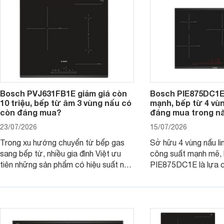
tiếp cận, thu hút sự quan tâm của
nhiều người tiêu dùng.
Bosch PVJ631FB1E giảm giá còn
Bosch PIE875DC1E
10 triệu, bếp từ âm 3 vùng nấu có
mạnh, bếp từ 4 vù
còn đáng mua?
đáng mua trong n
23/07/2026
15/07/2026
Trong xu hướng chuyển từ bếp gas
Sở hữu 4 vùng nấu li
sang bếp từ, nhiều gia đình Việt ưu
công suất mạnh mẽ,
tiên những sản phẩm có hiệu suất nấu
PIE875DC1E là lựa 
nướng cao, độ bền tốt và đến từ các
nhu cầu nấu nướng củ
thương hiệu uy tín. Bosch
thời được trang bị nh
PVJ631FB1E là một trong những
minh và tính năng an 
mẫu bếp đáp ứng tốt các tiêu chí này.