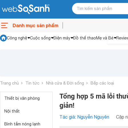
Danh mục sản phẩm
Công nghệ
Cuộc sống
Điện máy
Đồ thể thao
Mẹ và Bé
Revie
Trang chủ
Tin tức
Nhà cửa & Đời sống
Bếp các loại
Tổng hợp 5 mã lỗi thư
Thiết bị văn phòng
giản!
Nội thất
Tác giả: Nguyễn Nguyên
Cập n
Bình tắm nóng lạnh