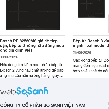
Bosch PPI82560MS giá dễ tiếp
Bếp từ Bosch 3 vù
cận, bếp từ 2 vùng nấu đáng mua
mạnh, loạt model 
cho gia đình Việt
25/06/2026
30/06/2026
Các dòng bếp từ Bo
Nếu đang tìm kiếm một chiếc bếp từ
mang đến hiệu suất 
Bosch 2 vùng nấu chất lượng để đáp
hợp nhiều chế độ nấu
ứng nhu cầu nấu nướng hằng ngày,
ưu hiệu quả sử dụng 
PPI82560MS là một trong những lựa
đây là một số mẫu b
chọn đáng cân nhắc.
vùng nấu đáng mua hi
CÔNG TY CỔ PHẦN SO SÁNH VIỆT NAM