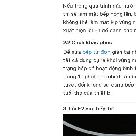
Nếu trong quá trình nấu nướ
thì sẽ làm mặt bếp nóng lên, 
không thể làm mát kịp vùng n
xuất hiện lỗi E1 để cảnh báo
2.2 Cách khắc phục
Để sửa
bếp từ đơn
giản tại n
tất cả dụng cụ ra khỏi vùng n
trạng bếp có hoạt động bình 
trong 10 phút cho nhiệt tản b
tuyệt đối không sử dụng bếp v
tuổi thọ của thiết bị.
3. Lỗi E2 của bếp từ