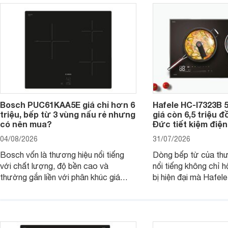
Bosch PUC61KAA5E giá chỉ hơn 6
Hafele HC-I7323B 5
triệu, bếp từ 3 vùng nấu rẻ nhưng
giá còn 6,5 triệu 
có nên mua?
Đức tiết kiệm điện
04/08/2026
31/07/2026
Bosch vốn là thương hiệu nổi tiếng
Dòng bếp từ của th
với chất lượng, độ bền cao và
nổi tiếng không chỉ hộ
thường gắn liền với phân khúc giá
bị hiện đại mà Hafe
cao. Tuy nhiên, trên thị trường hiện
536.61.886 còn đan
nay, mẫu bếp từ Bosch 3 vùng nấu
hàng, siêu thị điện m
PUC61KAA5E lại đang được nhiều
đưa tới lựa chọn ch
đơn vị phân phối với mức giá khá dễ
gia đình.