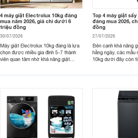
4 máy giặt Electrolux 10kg đáng
Top 4 máy giặt sấy 
mua năm 2026, giá chỉ dưới 6
đáng mua 2026, chỉ
triệu đồng
đồng
30/07/2026
27/07/2026
Máy giặt Electrolux 10kg đang là lựa
Bên cạnh khả năng g
chọn được nhiều gia đình 5-7 thành
hằng ngày, các mẫu 
viên quan tâm nhờ khả năng giặt
10kg dưới đây còn t
được lượng quần áo lớn, tích hợp
năng sấy khô tiện lợi,
nhiều công nghệ chăm sóc vải và
pháp hữu ích cho gia
mức giá ngày càng dễ tiếp cận. Dưới
ngày mưa kéo dài h
đây là 4 mẫu máy giặt Electrolux 10kg
đặc trưng tại nước t
nổi bật trong tầm giá 5–6 triệu đồng.