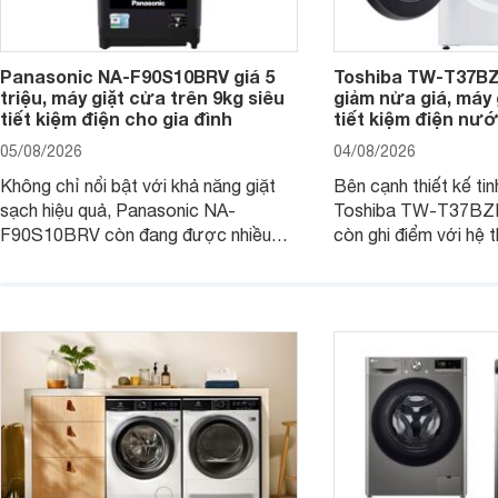
Panasonic NA-F90S10BRV giá 5
Toshiba TW-T37B
triệu, máy giặt cửa trên 9kg siêu
giảm nửa giá, máy
tiết kiệm điện cho gia đình
tiết kiệm điện nướ
05/08/2026
04/08/2026
Không chỉ nổi bật với khả năng giặt
Bên cạnh thiết kế tin
sạch hiệu quả, Panasonic NA-
Toshiba TW-T37B
F90S10BRV còn đang được nhiều
còn ghi điểm với hệ 
đại lý bán với mức giá hấp dẫn, trở
giặt hiện đại, mang 
thành lựa chọn phù hợp cho các gia
sạch hiệu quả, giảm 
đình Việt đang tìm kiếm một mẫu máy
vệ quần áo tốt hơn s
giặt cửa trên 9kg.
giặt.