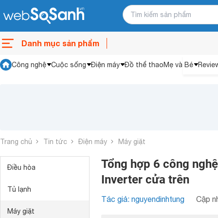
Danh mục sản phẩm
Công nghệ
Cuộc sống
Điện máy
Đồ thể thao
Mẹ và Bé
Revie
Trang chủ
Tin tức
Điện máy
Máy giặt
Tổng hợp 6 công nghệ 
Điều hòa
Inverter cửa trên
Tủ lạnh
Tác giả: nguyendinhtung
Cập nh
Máy giặt