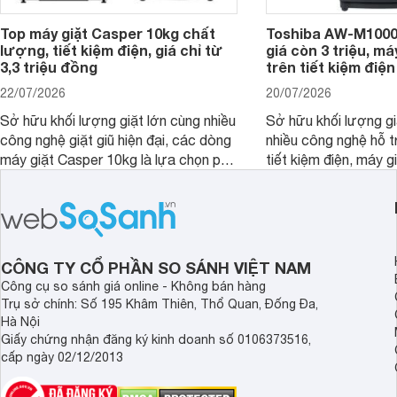
Top máy giặt Casper 10kg chất
Toshiba AW-M1000
lượng, tiết kiệm điện, giá chỉ từ
giá còn 3 triệu, má
3,3 triệu đồng
trên tiết kiệm điện
22/07/2026
20/07/2026
Sở hữu khối lượng giặt lớn cùng nhiều
Sở hữu khối lượng gi
công nghệ giặt giũ hiện đại, các dòng
nhiều công nghệ hỗ t
máy giặt Casper 10kg là lựa chọn phù
tiết kiệm điện, máy 
hợp cho những gia đình đông thành
M1000FV(MK) là lựa
viên.
nhắc cho các gia đình
bán hiện đã giảm đán
CÔNG TY CỔ PHẦN SO SÁNH VIỆT NAM
Công cụ so sánh giá online - Không bán hàng
Trụ sở chính: Số 195 Khâm Thiên, Thổ Quan, Đống Đa,
Hà Nội
Giấy chứng nhận đăng ký kinh doanh số 0106373516,
cấp ngày 02/12/2013