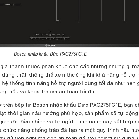
Bosch nhập khẩu Đức PXC275FC1E
 giá thành thuộc phân khúc cao cấp nhưng những gì m
dùng thật không thể xem thường khi khả năng hỗ trợ 
 hệ thống tính năng hỗ trợ người dùng tối đa như hẹn g
ùng nấu và khóa trẻ em an toàn tối đa.
iờ trên bếp từ Bosch nhập khẩu Đức PXC275FC1E, bạn c
đặt thời gian nấu nướng phù hợp, sản phẩm sẽ tự động
gian đã điều chỉnh và tự ngắt. Tính năng này kết hợp 
à chức năng chống trào đã tạo ra một quy trình nấu n
ầy đủ tiện nghi mà còn an toàn đối với người sử dụng. 