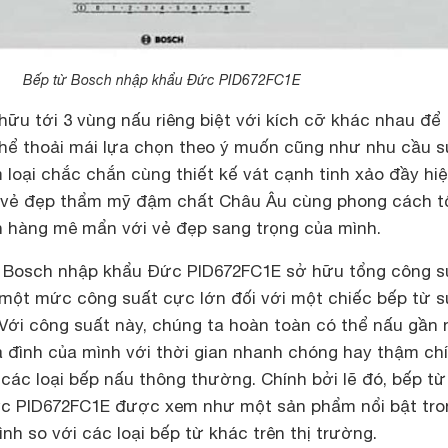
Bếp từ Bosch nhập khẩu Đức PID672FC1E
ữu tới 3 vùng nấu riêng biệt với kích cỡ khác nhau để
thể thoải mái lựa chọn theo ý muốn cũng như nhu cầu 
m loại chắc chắn cùng thiết kế vát cạnh tinh xảo đầy hiệ
vẻ đẹp thẩm mỹ đậm chất Châu Âu cùng phong cách t
h hàng mê mẩn với vẻ đẹp sang trọng của mình.
ừ Bosch nhập khẩu Đức PID672FC1E sở hữu tổng công s
 một mức công suất cực lớn đối với một chiếc bếp từ 
 Với công suất này, chúng ta hoàn toàn có thể nấu gần
a đình của mình với thời gian nhanh chóng hay thậm ch
 các loại bếp nấu thông thường. Chính bởi lẽ đó, bếp từ
c PID672FC1E được xem như một sản phẩm nổi bật tro
nh so với các loại bếp từ khác trên thị trường.