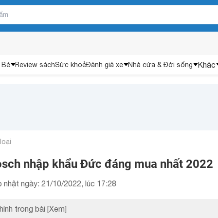
Khác
 Bé
Review sách
Sức khoẻ
Đánh giá xe
Nhà cửa & Đời sống
loại
osch nhập khẩu Đức đáng mua nhất 2022
 nhật ngày: 21/10/2022, lúc 17:28
hính trong bài
[Xem]