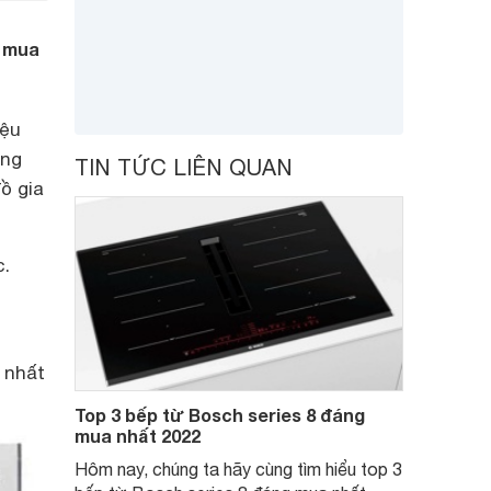
g mua
iệu
ùng
TIN TỨC LIÊN QUAN
ồ gia
c.
.
 nhất
Top 3 bếp từ Bosch series 8 đáng
mua nhất 2022
Hôm nay, chúng ta hãy cùng tìm hiểu top 3