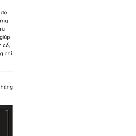
 độ
ững
ữu
 giúp
 cố,
g chỉ
tháng