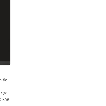
hiếc
được
ó khả