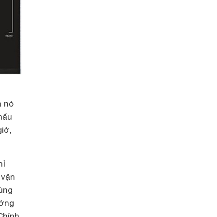
à nó
nấu
iờ,
hỉ
 vận
cùng
ướng
Chính