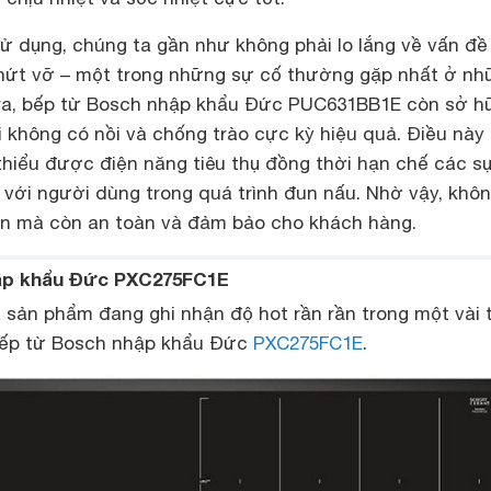
 sử dụng, chúng ta gần như không phải lo lắng về vấn đề
 nứt vỡ – một trong những sự cố thường gặp nhất ở nh
 ra, bếp từ Bosch nhập khẩu Đức PUC631BB1E còn sở h
i không có nồi và chống trào cực kỳ hiệu quả. Điều này
hiểu được điện năng tiêu thụ đồng thời hạn chế các sự
a với người dùng trong quá trình đun nấu. Nhờ vậy, khôn
on mà còn an toàn và đảm bảo cho khách hàng.
hập khẩu Đức PXC275FC1E
à sản phẩm đang ghi nhận độ hot rần rần trong một vài 
à bếp từ Bosch nhập khẩu Đức
PXC275FC1E
.