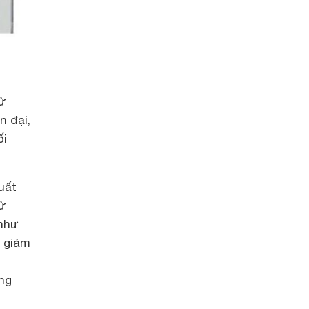
sử
n đại,
ối
uất
sử
 như
í giảm
ng