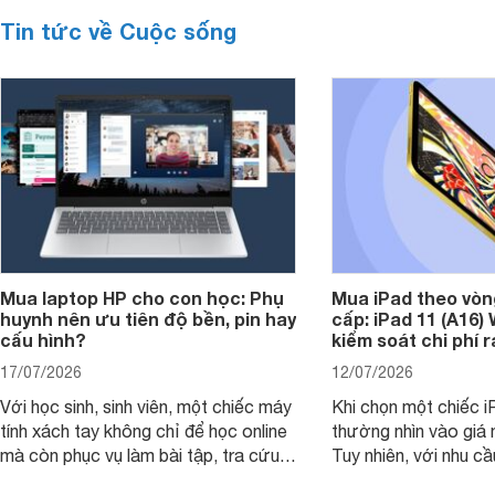
Tin tức về Cuộc sống
Mua laptop HP cho con học: Phụ
Mua iPad theo vòn
huynh nên ưu tiên độ bền, pin hay
cấp: iPad 11 (A16)
cấu hình?
kiểm soát chi phí 
17/07/2026
12/07/2026
Với học sinh, sinh viên, một chiếc máy
Khi chọn một chiếc i
tính xách tay không chỉ để học online
thường nhìn vào giá 
mà còn phục vụ làm bài tập, tra cứu,
Tuy nhiên, với nhu cầ
thuyết trình và giải trí nhẹ. Khi chọn
việc nhẹ và giải trí t