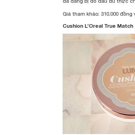
da đang bị đổ dầu dù thực c
Giá tham khảo: 310.000 đồng và
Cushion L’Oreal True Match