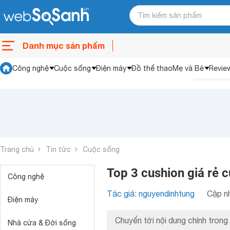
Danh mục sản phẩm
Công nghệ
Cuộc sống
Điện máy
Đồ thể thao
Mẹ và Bé
Revie
Trang chủ
Tin tức
Cuộc sống
Top 3 cushion giá rẻ
Công nghệ
Tác giả: nguyendinhtung
Cập nh
Điện máy
Chuyển tới nội dung chính trong 
Nhà cửa & Đời sống