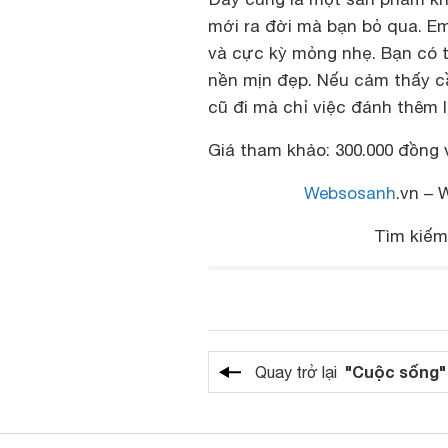
mới ra đời mà bạn bỏ qua. 
và cực kỳ mỏng nhẹ. Bạn có 
nền mịn đẹp. Nếu cảm thấy cầ
cũ đi mà chỉ việc đánh thêm l
Giá tham khảo: 300.000 đồng và
Websosanh
.vn – 
Tìm kiế
"Cuộc sống"
Quay trở lại