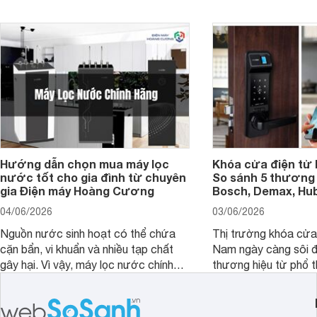
bao nhiêu inch là hợp lý?
Hướng dẫn chọn mua máy lọc
Khóa cửa điện tử 
nước tốt cho gia đình từ chuyên
So sánh 5 thương 
gia Điện máy Hoàng Cương
Bosch, Demax, Hub
04/06/2026
03/06/2026
Nguồn nước sinh hoạt có thể chứa
Thị trường khóa cửa 
cặn bẩn, vi khuẩn và nhiều tạp chất
Nam ngày càng sôi đ
gây hại. Vì vậy, máy lọc nước chính
thương hiệu từ phổ 
hãng là giải pháp hiệu quả giúp bảo vệ
cấp. Nếu bạn đang b
sức khỏe và đảm bảo nguồn nước
cửa điện tử hãng nào 
sạch cho cả gia đình.
sẽ so sánh 5 thương