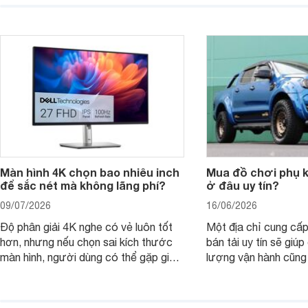
laptop HP cho con, phụ huynh nên
quan trọng hơn là tổn
nhìn theo nhu cầu sử dụng nhiều năm
mua bản nào, có cần
thay vì chỉ so sánh cấu hình trên giấy.
không, dùng được ba
nên nâng cấp.
Màn hình 4K chọn bao nhiêu inch
Mua đồ chơi phụ ki
để sắc nét mà không lãng phí?
ở đâu uy tín?
09/07/2026
16/06/2026
Độ phân giải 4K nghe có vẻ luôn tốt
Một địa chỉ cung cấp
hơn, nhưng nếu chọn sai kích thước
bán tải uy tín sẽ giú
màn hình, người dùng có thể gặp giao
lượng vận hành cũng
diện quá nhỏ, phải phóng to nhiều
của chủ xe khi lên đ
hoặc không tận dụng hết không gian
hai" của mình.
hiển thị. Vậy màn hình 4K nên chọn