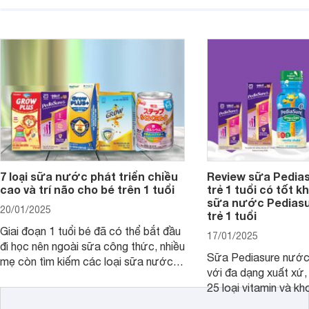
chiều cao khỏe mạnh. Bài viết sau sẽ
hóa. Vậy dòng sữa n
giới thiệu cho mẹ các loại sữa
biệt, ưu và nhược đi
Pediasure Grow &amp; Gain hiện nay
cùng Websosanh.vn t
và giá bán của từng loại.
đây.
7 loại sữa nước phát triển chiều
Review sữa Pedia
cao và trí não cho bé trên 1 tuổi
trẻ 1 tuổi có tốt k
sữa nước Pedias
20/01/2025
trẻ 1 tuổi
Giai đoạn 1 tuổi bé đã có thể bắt đầu
17/01/2025
đi học nên ngoài sữa công thức, nhiều
Sữa Pediasure nước 
mẹ còn tìm kiếm các loại sữa nước
với đa dạng xuất xứ,
pha sẵn để bổ sung dưỡng chất cho
25 loại vitamin và k
trẻ. Dưới đây là 7 loại sữa nước phát
nhau rất tốt cho sự p
triển chiều cao và trí não cho bé trên