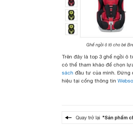
Ghế ngồi ô tô cho bé B
Trên đây là top 3 ghế ngồi ô
có thể tham khảo để chọn lự
sách
đầu tư của mình. Đừng q
hiệu tại cổng thông tin
Webso
"Sản phẩm c
Quay trở lại