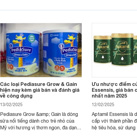
chất lượng dinh dưỡng và hương vị
phụ huynh khi tìm hi
thơm ngon. Vậy sữa Meadow Fresh
này thường thắc mắc
có tốt không? Thành phần dinh
Aptamil Essensis Org
dưỡng có gì đặc biệt? Giá sữa
hơn so với các dòng
Meadow Fresh trên thị trường hiện
giải đáp câu hỏi này,
nay ra sao? Hãy cùng tìm hiểu ngay.
4 yếu tố sau.
Các loại Pediasure Grow & Gain
Ưu nhược điểm củ
hiện nay kèm giá bán và đánh giá
Essensis, giá bán 
về công dụng
nhất năm 2025
13/02/2025
12/02/2025
Pediasure Grow &amp; Gain là dòng
Aptamil Essensis là
sữa nổi tiếng dành cho trẻ nhỏ của
cấp với thành phần 
Mỹ với hương vị thơm ngon, đa dạng
hệ tiêu hóa, sử dụn
mùi vị giúp trẻ tăng cân và phát triển
có cơ địa nhạy cảm 