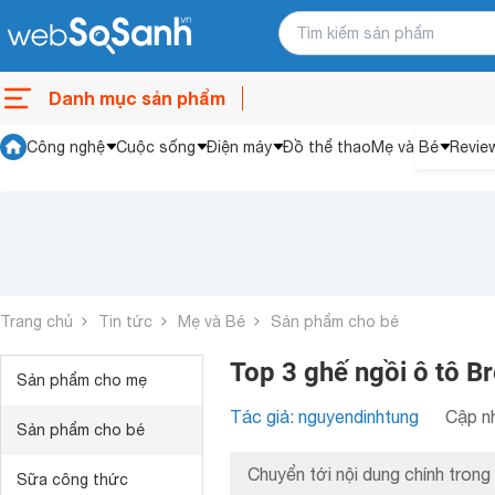
Danh mục sản phẩm
Công nghệ
Cuộc sống
Điện máy
Đồ thể thao
Mẹ và Bé
Revie
Trang chủ
Tin tức
Mẹ và Bé
Sản phẩm cho bé
Top 3 ghế ngồi ô tô B
Sản phẩm cho mẹ
Tác giả: nguyendinhtung
Cập nh
Sản phẩm cho bé
Chuyển tới nội dung chính trong 
Sữa công thức